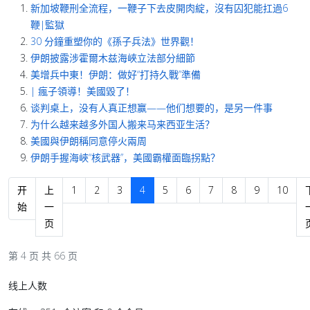
新加坡鞭刑全流程，一鞭子下去皮開肉綻，沒有囚犯能扛過6
鞭|監獄
30 分鐘重塑你的《孫子兵法》世界觀！
伊朗披露涉霍爾木兹海峽立法部分細節
美增兵中東！伊朗：做好“打持久戰”準備
| 瘋子領導！美國毀了！
谈判桌上，没有人真正想赢——他们想要的，是另一件事
为什么越来越多外国人搬来马来西亚生活？
美國與伊朗稱同意停火兩周
伊朗手握海峽“核武器”，美國霸權面臨拐點？
开
上
1
2
3
4
5
6
7
8
9
10
始
一
页
第 4 页 共 66 页
线上人数