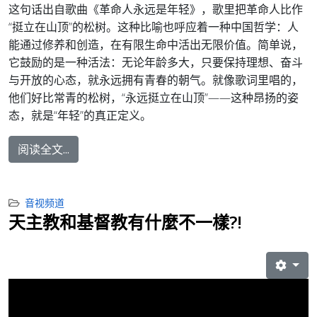
这句话出自歌曲《革命人永远是年轻》，歌里把革命人比作
“
挺立在山顶
”
的松树。这种比喻也呼应着一种中国哲学：人
能通过修养和创造，在有限生命中活出无限价值。
简单说，
它鼓励的是一种活法：无论年龄多大，只要保持理想、奋斗
与开放的心态，就永远拥有青春的朝气。
就像歌词里唱的，
他们好比常青的松树，
“
永远挺立在山顶
”——
这种昂扬的姿
态，就是
“
年轻
”
的真正定义。
阅读全文...
音视频道
天主教和基督教有什麼不一樣?!