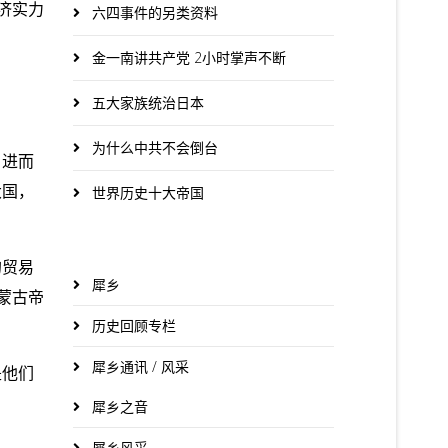
济实力
六四事件的另类资料
金一南讲共产党 2小时掌声不断
五大家族统治日本
为什么中共不会倒台
，进而
大国，
世界历史十大帝国
的贸易
犀乡
蒙古帝
历史回顾专栏
犀乡通讯 / 风采
是他们
犀乡之音
犀乡风采