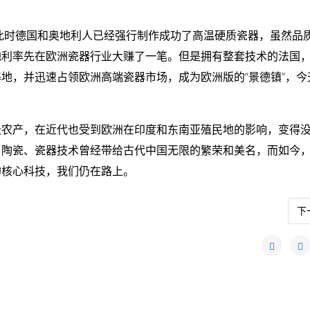
，此时德国和奥地利人已经强行制作成功了高温硬质瓷器，虽然品
地利率先在欧洲瓷器行业大赚了一笔。但是拥有整套技术的法国
地，并迅速占领欧洲高端瓷器市场，成为欧洲版的“景德镇”，今
级农产，在近代也受到欧洲在印度和东南亚殖民地的影响，变得
。陶瓷、瓷器技术曾经带给古代中国无限的繁荣和美名，而如今
的核心科技，我们仍在路上。
列第一”
下
下