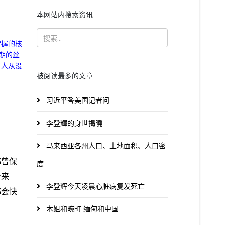
本网站内搜索资讯
掌握的核
期的丝
方人从没
被阅读最多的文章
习近平答美国记者问
李登輝的身世揭曉
马来西亚各州人口、土地面积、人口密
都曾保
度
势来
李登辉今天凌晨心脏病复发死亡
都会快
木姐和畹町 缅甸和中国