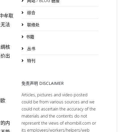
网站 / BLOG 链接
综合
中牟取
又无法
联络处
书籍
丝绸核
丛书
高价出
特刊
免责声明 DISCLAIMER
Articles, pictures and video posted
到欧
could be from various sources and we
could not ascertain the accuracy of the
materials and the contents do not
它的内
represent the views of ehornbill.com or
its employees/workers/helpers/web
人不能