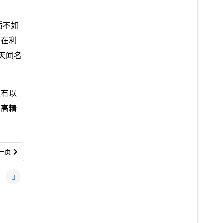
质不如
，在利
天闻名
没有以
，高精
一篇文章: 沼泽地变良田 中国人远东创奇迹
一页