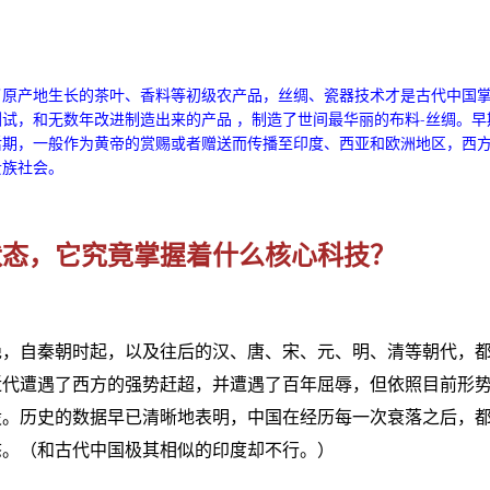
了原产地生长的茶叶、香料等初级农产品，丝绸、瓷器技术才是古代中国
试，和无数年改进制造出来的产品 ，制造了世间最华丽的布料-丝绸。早
后期，一般作为黄帝的赏赐或者赠送而传播至印度、西亚和欧洲地区，西
贵族社会。
状态，它究竟掌握着什么核心科技？
绝，自秦朝时起，以及往后的汉、唐、宋、元、明、清等朝代，
近代遭遇了西方的强势赶超，并遭遇了百年屈辱，但依照目前形
股。历史的数据早已清晰地表明，中国在经历每一次衰落之后，
态。（和古代中国极其相似的印度却不行。）