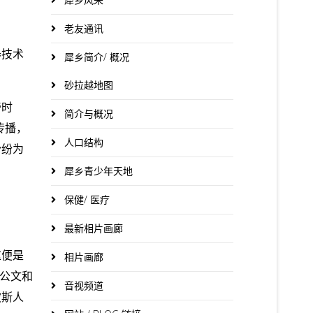
老友通讯
器技术
犀乡简介/ 概况
砂拉越地图
帝时
简介与概况
传播，
人口结构
纷纷为
犀乡青少年天地
保健/ 医疗
最新相片画廊
这便是
相片画廊
的公文和
音视频道
波斯人