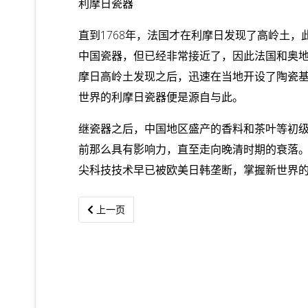
利摩日瓷器
直到1768年，法国才在利摩日发现了高岭土
中国瓷器，但已经非常接近了，因此法国和奥
摩日高岭土发现之后，迅速在当地开设了陶瓷基
世界的利摩日瓷器便是源自与此。
继瓷器之后，中国地区盛产的香料和茶叶等初
前那么具有影响力，直至走向晚清时期的衰落
尖科技技术早已被欧美日韩垄断，掌握新世界
上一篇文章: 中国最赚钱的公司曝光！ “世界五百强位
上一页