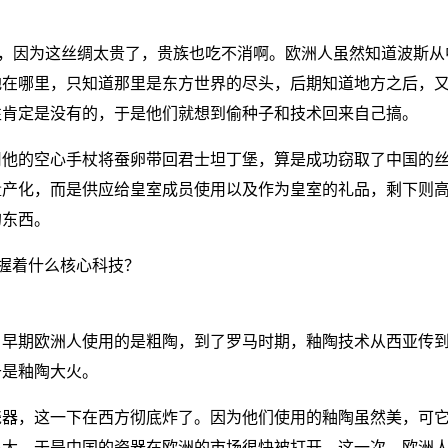
了，因为这丝绸太贵了，贵族也吃不消啊。欧洲人虽然知道波斯从
地在哪里，只知道那里是东方世界的尽头，后期知道地方之后，
性肯定是没有的，于是他们就想到偷种子和技术回来自己搞。
用他的空心手杖将蚕卵带回君士坦丁堡，算是成功窃取了中国的
量产化，而是供应给皇室成员使用以及作为皇室的礼品，剩下则
的东西。
。早期欧洲人使用的是粗陶，到了罗马时期，釉陶技术从西亚传
于是釉陶大火。
瓷器，这一下在西方彻底炸了。因为他们使用的釉陶虽然美，可
很大，于是中国的瓷器在欧洲的市场很快被打开。这一次，欧洲