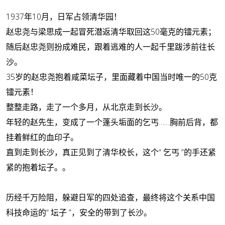
1937年10月，
日军占领清华园！
赵忠尧与梁思成一起
冒死潜返清华取回这50毫克的镭元素；
随后赵忠尧则扮成难民，跟着逃难的人一起千里跋涉前往长
沙。
35岁的赵忠尧抱着咸菜坛子，里面藏着中国当时唯一的50克
镭元素！
整整走路，走了一个多月，从
北京走到长沙。
年轻的赵先生，
变成了一个蓬头垢面的乞丐……胸前后背，都
挂着鲜红的血印子。
直到走到长沙，真正见到了清华校长，这个“ 乞丐 ”的手还紧
紧的抱着坛子。。
历经千万险阻，躲避日军的四处追查，最终将这个关系中国
科技命运的“ 坛子 ”，安全的带到了长沙。