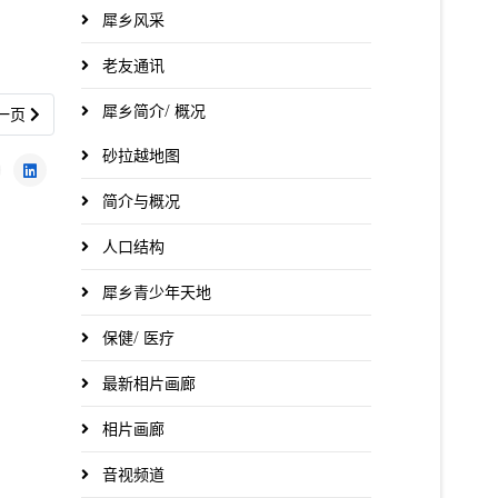
犀乡风采
老友通讯
犀乡简介/ 概况
一篇文章: 王学成｜ 注重培养少儿优质人才
一页
砂拉越地图
简介与概况
人口结构
犀乡青少年天地
保健/ 医疗
最新相片画廊
相片画廊
音视频道