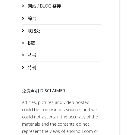
网站 / BLOG 链接
综合
联络处
书籍
丛书
特刊
免责声明 DISCLAIMER
Articles, pictures and video posted
could be from various sources and we
could not ascertain the accuracy of the
materials and the contents do not
represent the views of ehornbill.com or