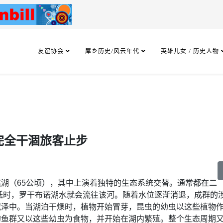
友谊协会
犀乡历史/风云年代
英雄儿女 / 历史人物
完全干涸旅客止步
湖（65公顷），其中上演着独特的生态系统交替。通常都在二
低时，罗干布诺湖水就会流往该河。随着水位逐渐消退，成群的
泥泽中。当湖泊干燥时，植物开始冒芽，昆虫的幼虫以这些植物
的鱼群又以这些幼虫为食物，并开始在湖内繁殖。整个生态周期