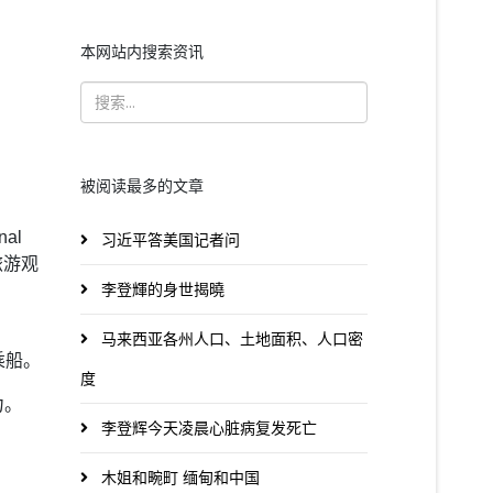
本网站内搜索资讯
被阅读最多的文章
al
习近平答美国记者问
旅游观
李登輝的身世揭曉
马来西亚各州人口、土地面积、人口密
乘船。
度
力。
李登辉今天凌晨心脏病复发死亡
木姐和畹町 缅甸和中国