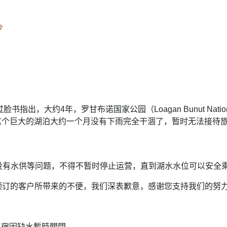
步
过脸书指出，大约4年，罗甘布诺国家公园（Loagan Bunut Nation
，这个巨大的湖泊大约一个月没有下雨完全干涸了，暂时无法接待
民宿因为没有水供等问题，不得不暂时停止运营，直到湖水水位可以安全
预订的客户所带来的不便，我们深表歉意，感谢您支持我们的努
民宿因缺水暫時關閉。