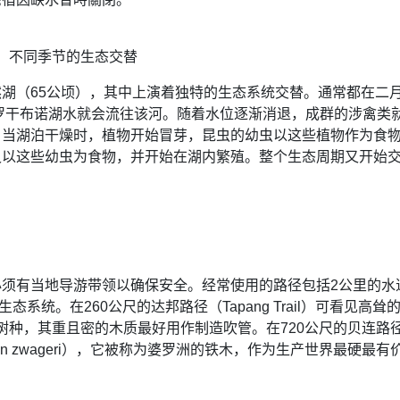
不同季节的生态交替
湖（65公顷），其中上演着独特的生态系统交替。通常都在二
罗干布诺湖水就会流往该河。随着水位逐渐消退，成群的涉禽类
。当湖泊干燥时，植物开始冒芽，昆虫的幼虫以这些植物作为食
又以这些幼虫为食物，并开始在湖内繁殖。整个生态周期又开始
须有当地导游带领以确保安全。经常使用的路径包括2公里的水
沼泽生态系统。在260公尺的达邦路径（Tapang Trail）可看见高
界第三高的树种，其重且密的木质最好用作制造吹管。在720公尺的贝连路
roxylon zwageri），它被称为婆罗洲的铁木，作为生产世界最硬最