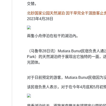
交替。
北砂国家公园天然湖泊 因干旱完全干涸旅客止
2023年4月28日
兩隻小舟停泊在枯干的湖泊內。
（马鲁帝28日讯）Mutiara Bunut民宿负责人通
Park）的天然湖泊终于展现出它独特的一面
光团体。
对于日前预定的游客，Mutiara Bunut
该民宿负责人表示，对于在今年4月底和5月初
旱季湖泊枯干，導致峇南羅干布諾國家公園的