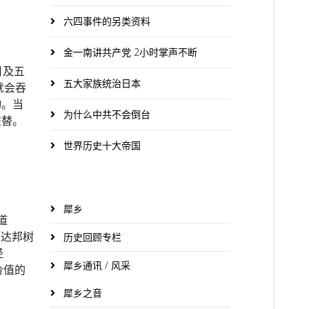
六四事件的另类资料
金一南讲共产党 2小时掌声不断
月及五
五大家族统治日本
就会吞
物。当
为什么中共不会倒台
交替。
世界历史十大帝国
犀乡
道
历史回顾专栏
耸的达邦树
径
犀乡通讯 / 风采
有价值的
犀乡之音