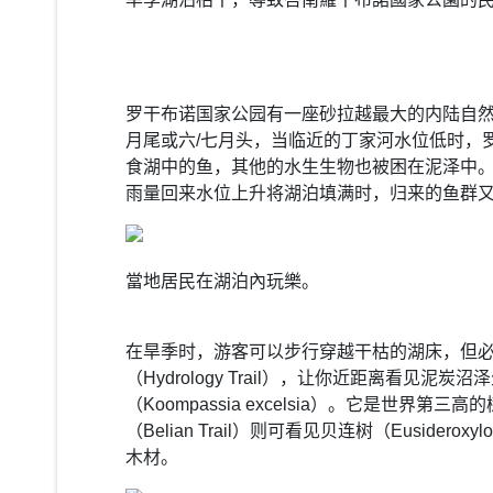
罗干布诺国家公园有一座砂拉越最大的内陆自然
月尾或六/七月头，当临近的丁家河水位低时，
食湖中的鱼，其他的水生生物也被困在泥泽中
雨量回来水位上升将湖泊填满时，归来的鱼群
當地居民在湖泊內玩樂。
在旱季时，游客可以步行穿越干枯的湖床，但必
（Hydrology Trail），让你近距离看见泥炭
（Koompassia excelsia）。它是世
（Belian Trail）则可看见贝连树（Euside
木材。