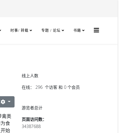
时事/ 转载
专题 / 论坛
书籍
线上人数
在线： 296 个访客 和 0 个会员
游览者总计
涉禽类
页面访问数：
作为食
34387688
又开始