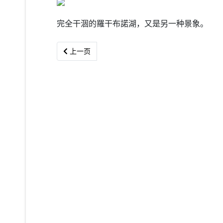
完全干涸的羅干布諾湖，又是另一种景象。
上一篇文章: 最好的养老方式
上一页