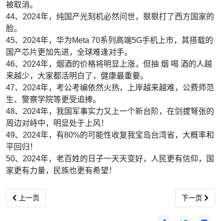
被取消。
44、2024年，纯国产光刻机必然问世，狠狠打了西方国家的
脸。
45、2024年，华为Meta 70系列高端5G手机上市，其搭载的
国产芯片更加先进，全球难逢对手。
46、2024年，烟酒的价格将明显上涨，但抽 烟 喝 酒的人越
来越少，大家都活明白了，健康最重要。
47、2024年，考公考编依然火热，上岸越来越难，公费师范
生、警察学院等更受追捧。
48、2024年，我国军事实力又上一个新台阶，在剑拔弩张的
周边对峙中，明显处于上风！
49、2024年，有80%的可能性收复我宝岛台湾省，大概率和
平回归！
50、2024年，老百姓的日子一天天变好，人民更有信仰，国
家更有力量，民族也更有希望！
上一篇文章: 10人9不知的秘密，太重要了！
下一篇文章:
上一页
下一页