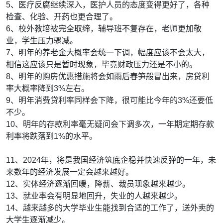
5、医疗反腐继续深入，医护人员的态度变得更好了，各种
检查、化验、开药也更合理了。
6、校外教培被完全取缔，辅导班不复存在，老师更加敬
业，学生压力骤减。
7、明年的养老金大概率会统一下调，幅度应该不会太大，
相信这应该只是暂时现象，毕竟财政压力还是不小的。
8、明年的购房优惠措施将会如雨后春笋般冒出来，房贷利
率大概率降到3%左右。
9、明年消费贷利率同样会下降，很可能比今年的3%还要低
不少。
10、明年的存款利率毫无疑问会下调多次，一年期定期存款
利率将跌落到1%的水平。
11、2024年，将是我国经济筑底企稳并快速反弹的一年，未
来数年的经济发展一定会越来越好。
12、实体经济逐渐回暖，降薪、裁员现象越来越少。
13、就业率会有明显地回升，失业的人越来越少。
14、越来越多的大学毕业生能找到合适的工作了，送外卖的
大学生逐渐减少。