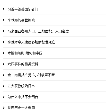
习近平答美国记者问
李登輝的身世揭曉
马来西亚各州人口、土地面积、人口密度
李登辉今天凌晨心脏病复发死亡
木姐和畹町 缅甸和中国
六四事件的另类资料
金一南讲共产党 2小时掌声不断
五大家族统治日本
为什么中共不会倒台
世界历史十大帝国