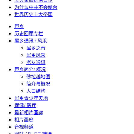
五大家族统治日本
为什么中共不会倒台
世界历史十大帝国
犀乡
历史回顾专栏
犀乡通讯 / 风采
犀乡之音
犀乡风采
老友通讯
犀乡简介/ 概况
砂拉越地图
简介与概况
人口结构
犀乡青少年天地
保健/ 医疗
最新相片画廊
相片画廊
音视频道