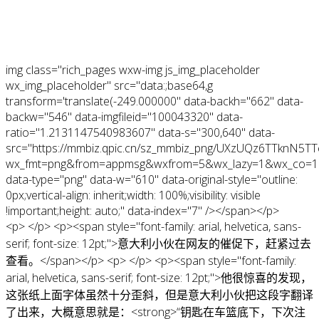
img class="rich_pages wxw-img js_img_placeholder
wx_img_placeholder" src="data:;base64,g
transform='translate(-249.000000" data-backh="662" data-
backw="546" data-imgfileid="100043320" data-
ratio="1.2131147540983607" data-s="300,640" data-
src="https://mmbiz.qpic.cn/sz_mmbiz_png/UXzUQz6TTknN
wx_fmt=png&from=appmsg&wxfrom=5&wx_lazy=1&wx_co=1
data-type="png" data-w="610" data-original-style="outline:
0px;vertical-align: inherit;width: 100%;visibility: visible
!important;height: auto;" data-index="7" /></span></p>
<p> </p> <p><span style="font-family: arial, helvetica, sans-
serif; font-size: 12pt;">意大利小伙在网友的催促下，赶紧过去
查看。</span></p> <p> </p> <p><span style="font-family:
arial, helvetica, sans-serif; font-size: 12pt;">他很惊喜的发现，
这张纸上面字体虽然十分歪斜，但是意大利小伙把这段字翻译
了出来，大概意思就是：<strong>“钥匙在车篮底下，下次注