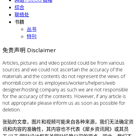
网站 / BLOG 链接
综合
联络处
书籍
丛书
特刊
免责声明 Disclaimer
Articles, pictures and video posted could be from various
sources and we could not ascertain the accuracy of the
materials and the contents do not represent the views of
ehornbill.com or its employees/workers/helpers/web
designer/hosting company as such we are not responsible
for the accuracy of the contents. However, if any article is
not appropriate please inform us as soon as possible for
deletion.
张贴的文章，图片和视频可能来自各种来源，我们无法确定资
讯和内容的准确性，其内容也不代表《犀乡资讯网》或其员