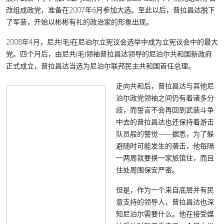
改组成政党，准备在2007年6月参加大选。至此以后，普拉昌达脱下
了军装，开始以彬彬有礼的政治家的形象出现。
2008年4月，尼共(毛)在尼泊尔立宪议会选举中成为立宪议会中的最大
党。四个月后，由尼共(毛)领袖普拉昌达领导的尼泊尔共和国新政府
正式成立，普拉昌达当选为尼泊尔联邦民主共和国首任总理。
走向共和后，普拉昌达与其他尼
泊尔政党领袖之间仍有着诸多分
歧，而誓言不会再回到武装斗争
中去的普拉昌达也还保持着游击
队员般的警觉——据悉，为了躲
避随时可能发生的袭击，他每隔
一两周就要换一家旅馆住，而且
住处周围保安严密。
但是，作为一个来自底层并有民
意支持的领导人，普拉昌达也深
知尼泊尔需要什么。他在接受媒