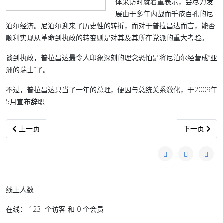
体采访时就着重表示，会尽力发
展由于多年内战而千疮百孔的尼
泊尔经济。尼泊尔迎来了历史性的转折，而对于普拉昌达而言，能否
顺利实现从革命到执政的转变则是对其及其所在党派的重大考验。
谈到执政，普拉昌达最令人印象深刻的理念恐怕是将尼泊尔经营成“亚
洲的瑞士”了。
不过，普拉昌达只当了一年的总理，便因与总统关系激化，于2009年
5月宣布辞职
上一篇文章: 钓虾新知--王伟忠
下一篇文章: 印尼
上一页
下一页
线上人数
在线： 123 个访客 和 0 个会员