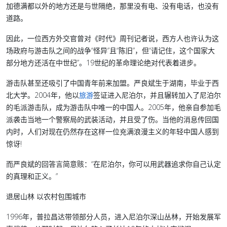
加德满都以外的地方还是与世隔绝，那里没有电、没有电话，也没有
道路。
因此，一位西方外交官曾对《时代》周刊记者说，西方人也许认为这
场政府与游击队之间的战争“怪异”且“陈旧”，但“请记住，这个国家大
部分地方还活在中世纪”。19世纪的革命理论绝对代表着进步。
游击队甚至还吸引了中国青年前来加盟。严良斌生于湖南，毕业于西
北大学。2004年，他以
旅游
签证进入尼泊尔，并且辗转加入了尼泊尔
的毛派游击队，成为游击队中唯一的中国人。2005年，他亲自参加毛
派袭击当地一个警察局的武装活动，并且受了伤。当他的消息传回国
内时，人们对现在仍然存在这样一位充满浪漫主义的年轻中国人感到
惊讶!
而严良斌的回答言简意赅：“在尼泊尔，你可以用武器追求你自己认定
的真理和正义。”
退居山林 以农村包围城市
1996年，普拉昌达带领部分人员，进入尼泊尔深山丛林，开始发展军