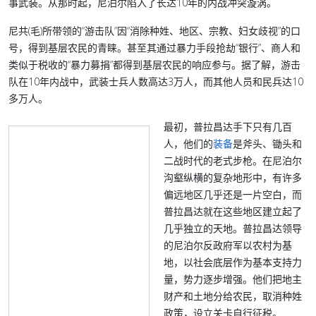
事武装。从那时起，尼泊尔陷入了长达10年的内战冲突漩涡。
尼共(毛)所带领的“游击队”因“消除种姓、地区、宗教、妇女歧视”的口
号，得到基层农民的青睐。甚至其通过暴力手段抢劫“银行”、商人和
类似于税收的“暴力募捐”都得到基层农民的响应参与。据了解，游击
队在10年内战中，武装士兵人数高达3万人，而其他人员和民兵达10
多万人。
最初，普拉昌达手下只有几百
人，他们的
装备
是斧头、锄头和
二战时代的老式步枪。在尼泊尔
沟壑纵横的复杂地形中，有许多
偏远地区几乎还是一片空白，而
普拉昌达就在这些地区建立起了
几乎独立的天地。普拉昌达领导
的尼泊尔反政府军以农村为基
地，以社会底层作为基本支持力
量，势力逐步增强。他们把地主
财产和土地分给农民，取消种姓
政策，设立关卡自行征税。