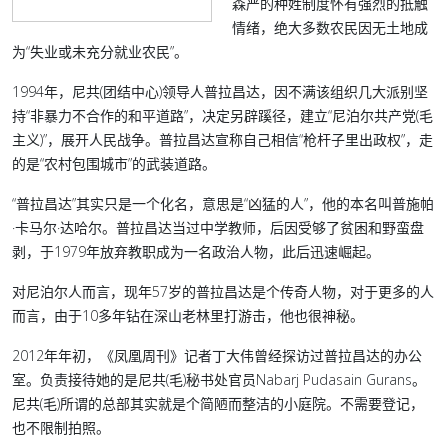
森严的种姓制度怀有强烈的抵触
情绪，绝大多数农民因无土地成
为“失业或未充分就业农民”。
1994年，尼共(团结中心)领导人普拉昌达，因不满该组织几大派别坚
持“非暴力不合作的和平道路”，决定另辟蹊径，建立“尼泊尔共产党(毛
主义)”，展开人民战争。普拉昌达宣称自己相信“枪杆子里出政权”，走
的是“农村包围城市”的武装道路。
“普拉昌达”其实只是一个化名，意思是“凶猛的人”，他的本名叫普施帕
·卡马尔·达哈尔。普拉昌达当过中学教师，后因受够了贫困和野蛮盘
剥，于1979年放弃教职成为一名政治人物，此后迅速崛起。
对尼泊尔人而言，现年57岁的普拉昌达是个传奇人物，对于更多的人
而言，由于10多年钻在深山老林里打游击，他也很神秘。
2012年年初，《凤凰周刊》记者丁大伟曾经探访过普拉昌达的办公
室。负责接待她的是尼共(毛)秘书处官员Nabarj Pudasain Gurans。
尼共(毛)所谓的总部其实就是个简陋而整洁的小庭院。不需要登记，
也不限制拍照。