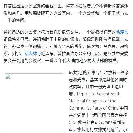
在普拉昌达办公室外的会客厅里，整齐地摆放着几个不算新的普通沙
发和茶几。用玻璃板隔开的办公室内，一个办公桌和一个椅子就占去
一半的空间。
普拉昌达的办公桌上摆放着几份尼语文件，一个被擦得锃亮的
毛泽东
铜像格外显眼。连铜像脖子上系的红领巾，都像是刚刚洗净佩戴上去
的。办公室一侧的墙上，挂着五个人的肖像，依次为：马克思、恩格
斯、列宁、
斯大林
与毛泽东。普拉昌达办公室的上层，是尼共中央委
员会开会用的会议室，一番70年代大陆内地乡村大队部的模样。
尼共(毛)的外事局里堆放着一些杂
志和光盘，基本都是其他各国时
政内容。其中一份光盘上边印
着：Report to Seventeenth
National Congress of the
Communist Party of China(中国
共产党第十七届全国代表大会报
告)。秘书处官员Gurans看到光
盘，拿起用衬衣擦拭几遍后，小