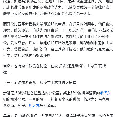
政治，如尼共(毛)游击队。短短10年内，尼共(毛)重出江湖，从一股由
出走的散兵游勇组成的落魄政治势力，迅速发展成为一个纪律严密、
能量巨大的反政府组织并最终成为尼泊尔议会第一大党。
而哥伦比亚革命武装力量却没那么幸运，在岁月的消磨中，他们丧失
理想，随波逐流，沦落为绑匪毒贩。上世纪80年代，哥伦比亚革命武
装力量还是一支相对纯粹的左派武装，它挑战哥伦比亚社会种种不
公，受人尊敬。后来，该组织却开始涉足贩毒、绑架和种种恐怖主义
行为，慢慢变质。该组织的一名士兵这样描述：他们教你马克思主义
哲学，然后又把你当奴隶使唤。
当然，也有游击队仍在彷徨，在被“招安”还是继续“占山为王”间摇
摆……
（一）尼泊尔游击队：从流亡山林到进入庙堂
走进尼共(毛)领袖普拉昌达的办公室，桌上那个被擦得锃亮的
毛泽东
铜像格外显眼。一侧的墙上，挂着五个人的肖像，依次为：马克思、
恩格斯、列宁、
斯大林
与毛泽东。
早年，尼共(毛)的队伍一共不到800人，极度缺乏枪支弹药，也没有国