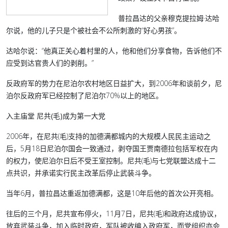
普拉昌达的父亲穆克提拉姆·达哈
尔说，他的儿子只是个被社会不公所刺激的“好心男孩”。
达哈尔说：“他真正关心着村里的人，他和他们分享食物，告诉他们不
应受到达官贵人们的剥削。”
反政府军的势力在尼泊尔农村地区日益扩大，到2006年和谈前夕，尼
泊尔反政府军已经控制了尼泊尔70%以上的地区。
入主庙堂 尼共(毛)成为第一大党
2006年，在尼共(毛)支持的加德满都城内的大规模人民民主运动之
后，5月18日尼泊尔国会一致通过，剥夺国王贾南德拉包括军权在内
的权力，使尼泊尔日后不受王室控制。尼共(毛)与七党联盟达成十二
点共识，并承诺实行民主改革后停止武装斗争。
当年6月，普拉昌达重返加德满都，这是10年后他的首次公开亮相。
往后的三个月，尼共宣布停火，11月7日，尼共(毛)和政府达成协议，
放弃武装斗争，加入临时政府，军队被收编入政府军，而党组织亦会