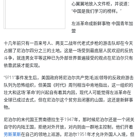
心翼翼地放入文件柜，并说道：
“中国是我们学习的榜样。”
左派革命成新鲜事物 中国青年加
盟
十几年前只有一百来号人、两支二战年代老式步枪的游击队却在今天
占据了尼泊尔四分之三的土地。这是一场受到最底层人民欢迎的反抗
斗争，就连男女平等这种已为外部世界普遍接受的观点在尼泊尔只有
依靠武装才能实现。
“9?11”事件发生后，美国政府将尼泊尔共产党(毛派)领导的反政府游击
队列为恐怖组织，但美国《时代》周刊相当中肯地指出，这一组织的
壮大和这场“革命”的兴起自有着其内因，现代人可能觉得左派革命在
全球已成过去式，但在尼泊尔这个贫穷且闭塞的山国，这还是新鲜事
物。
尼泊尔的末代国王贾南德拉生于1947年，那时候尼泊尔还是一个闭关
自守的内陆王国，拒绝对外开放，对内则由一群地主控制，他们开着
劳斯莱斯
在自己的领地上巡游。尼泊尔1951年才允许外国人入境，但