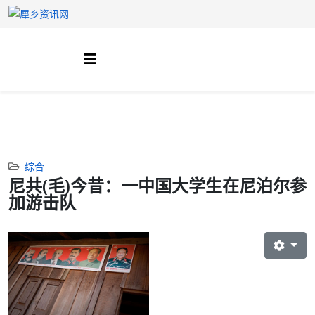
综合
尼共(毛)今昔：一中国大学生在尼泊尔参
加游击队