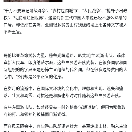
“千万不要忘记阶级斗争”、“农村包围城市”、“人民战争”、“枪杆子出政
权”、“彻底砸烂旧世界”，这些对新生代中国人来说已经不怎么熟悉的
口号，却依然在美洲、亚洲很多贫穷山村残破的墙上用各种文字被人
不断重复。
哥伦比亚革命武装力量、秘鲁光辉道路、尼共(毛主义)游击队、菲律
宾新人民军、印度纳萨尔派，这些左翼游击队武装，在很多国家和国
际组织的的字典里是恐怖主义组织的代名词。但在很多边缘贫困的人
心中，它们却是公平正义的化身。
在岁月的流逝中，在国际大环境的变化中，理想和实现、迷失和堕
落、壮大和凋零、对抗还是和解也都时时伴随着这些左翼游击队。
有些左翼游击队，如曾经显赫一时的秘鲁“光辉道路”，便因为秘鲁政
府的打击和领袖的被捕而日渐式微。
而在风云际会中，有些游击队却迅速壮大，甚至走出山林，融入主流