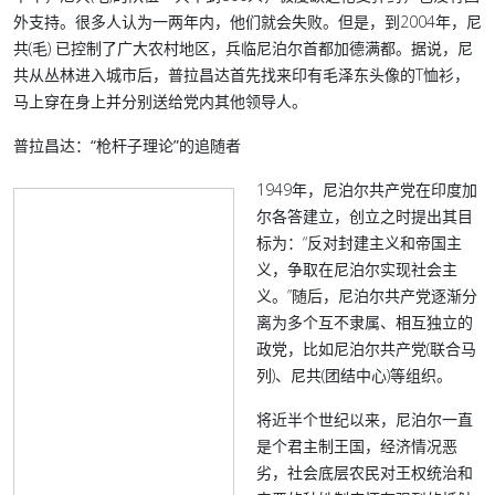
外支持。很多人认为一两年内，他们就会失败。但是，到2004年，尼
共(毛) 已控制了广大农村地区，兵临尼泊尔首都加德满都。据说，尼
共从丛林进入城市后，普拉昌达首先找来印有毛泽东头像的T恤衫，
马上穿在身上并分别送给党内其他领导人。
普拉昌达：“枪杆子理论”的追随者
1949年，尼泊尔共产党在印度加
尔各答建立，创立之时提出其目
标为：“反对封建主义和帝国主
义，争取在尼泊尔实现社会主
义。”随后，尼泊尔共产党逐渐分
离为多个互不隶属、相互独立的
政党，比如尼泊尔共产党(联合马
列)、尼共(团结中心)等组织。
将近半个世纪以来，尼泊尔一直
是个君主制王国，经济情况恶
劣，社会底层农民对王权统治和