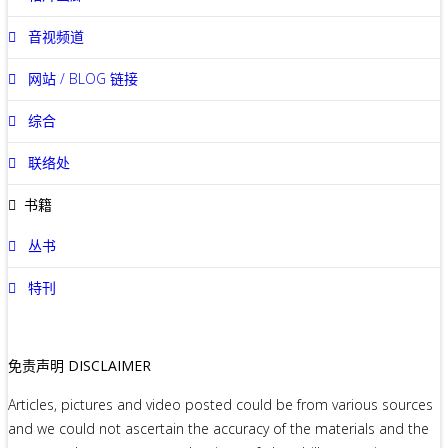
音视频道
网站 / BLOG 链接
综合
联络处
书籍
丛书
特刊
免责声明 DISCLAIMER
Articles, pictures and video posted could be from various sources
and we could not ascertain the accuracy of the materials and the