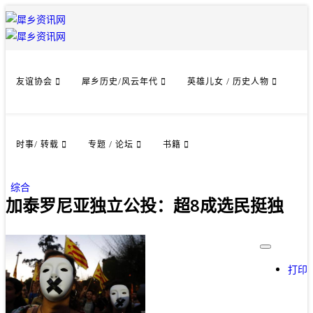
友谊协会
犀乡历史/风云年代
英雄儿女 / 历史人物
时事/ 转载
专题 / 论坛
书籍
综合
加泰罗尼亚独立公投：超8成选民挺独
打印