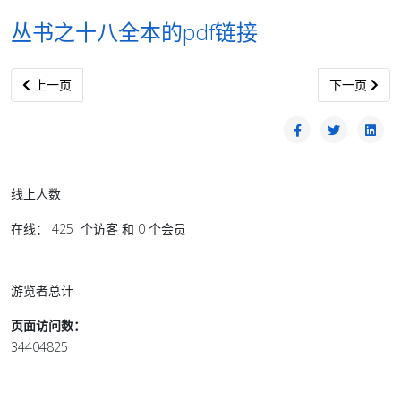
丛书之十八全本的pdf链接
上一篇文章: 回忆一九九0年和平谈判（友谊丛书之六）
下一篇文章:
上一页
下一页
线上人数
在线： 425 个访客 和 0 个会员
游览者总计
页面访问数：
34404825