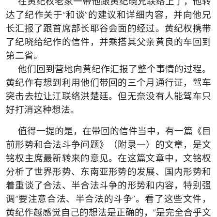
在黄纪权老家一带他跟黄纪晓兄联络上了，他转
达了纪作关于“和谈”的建议和详细内容，并向他兄
长汇报了跟首席部长耶谷会面的经过。黄纪权携带
了纪晓给纪作的信件，并乘搭其父亲黄良的车回到
第二省。
他们回到营地向黄纪作汇报了整个事情的过程。
黄纪作有想到利用他们带回的三个月通行证，驾车
突击去拉让江联络洪楚廷。但无奈没有人能驾车只
好打消这种想法。
值得一提的是，在带回的信件当中，有一篇《目
前形势和合法斗争问题》（附录一）的文章，是文
铭权主席最新转来的意见。在这篇文章中，文铭权
分析了世界形势、东南亚形势的发展、国内形势和
着重谈了合法、半合法斗争的形势和内容，特别强
调“要注意合法、半合法的斗争”。看了这些文件，
黄纪作越感觉自己的想法是正确的，“是完全合乎文