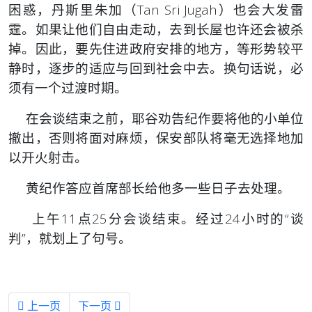
困惑，丹斯里朱加（Tan Sri Jugah）也会大发雷
霆。
如果让他们自由走动，去到长屋也许还会被杀
掉。因此，要先住进政府安排的地方，等形势较平
静时，逐步的适应与回到社会中去。换句话说，必
须有一个过渡时期。
在会谈结束之前，耶谷劝告纪作要将他的小单位
撤出，否则将面对麻烦，保安部队将毫无选择地加
以开火射击。
黄纪作答应首席部长给他多一些日子去处理。
上午11点25分会谈结束。经过24小时的“谈
判”，就划上了句号。
上一篇文章: 斯里阿曼行动始末 7
下一篇文章: 斯里阿曼行动始末 5
上一页
下一页