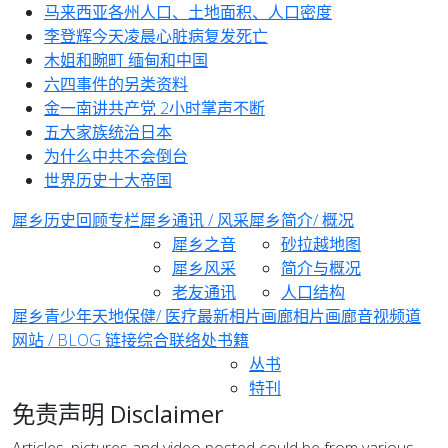
马来西亚各州人口、土地面积、人口密度
李登辉今天凌晨心脏病复发死亡
木姐和畹町 缅甸和中国
六四事件的另类资料
金一南讲共产党 2小时掌声不断
五大家族统治日本
为什么中共不会倒台
世界历史十大帝国
犀乡
历史回顾专栏
犀乡通讯 / 风采
犀乡简介/ 概况
犀乡之音
砂拉越地图
犀乡风采
简介与概况
老友通讯
人口结构
犀乡青少年天地
保健/ 医疗
最新相片画廊
相片画廊
音视频道
网站 / BLOG 链接
综合
联络处
书籍
丛书
特刊
免责声明 Disclaimer