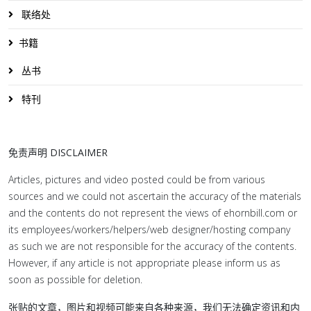
联络处
书籍
丛书
特刊
免责声明 DISCLAIMER
Articles, pictures and video posted could be from various
sources and we could not ascertain the accuracy of the materials
and the contents do not represent the views of ehornbill.com or
its employees/workers/helpers/web designer/hosting company
as such we are not responsible for the accuracy of the contents.
However, if any article is not appropriate please inform us as
soon as possible for deletion.
张贴的文章，图片和视频可能来自各种来源，我们无法确定资讯和内