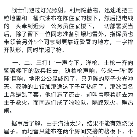
战士们避过灯光照射，利用隐蔽物，迅速地把三
粒地雷和一桶汽油布在陈住家的楼下，然后把电线
的一头牵到近旁一公务员住家楼下，一切部署妥当
后，除了留下一位同志准备引爆地雷外，指挥员也
带领着另外5个同志到更靠近警署的地方，一字排
开队形，同时举起了枪。
一、二、三打！”一声令下，洋枪、土枪一齐向
警署楼下的敌兵扫去，随着枪声响，传来一阵“轰
隆”巨响，地雷公公显威风了，只见陈的屋子火光冲
天。寂静的山镇加那逸这下子可热闹了，那数百名
士兵是乱了套，他们忘了还击，却叫着嚎着赶去为
主子救火，而同志们成了啦啦队，隔路观火，瞧热
闹。
据事后了解，由于汽油太少，结果不能有效烧毁
屋子，而地雷只能布在两个房间交接的楼板下，不