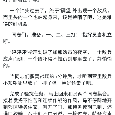
一个钟头过去了，终于“碉堡”外出现一个敌兵，
而里头的一个也站起身来，该是换哨了吧，这是难
得的好机会。
“同志们，准备，一、二、三打！”指挥员当机立
断。
“砰砰砰”枪声划破了加那逸市的夜空，一个敌兵
应声而倒，一个给吓得不知趴到那里去了，静悄悄
的。
当同志们撤离战场约5分钟后，才听到营里敌兵
不知朝哪里放了一排子弹，算是还击了吧。
完成了骚扰任务，马上回来和另两个同志集合。
接着发扬不怕苦和连续作战的作风，马不停蹄地开
到郊区特务住家，叫开了门，那特务死期已到，还
满口狡辩，战士们不由分说，一枪过去，特务应声