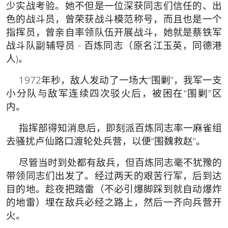
少实战考验。她不但是一位深获同志们信任的、出
色的战斗员，曾荣获战斗模范称号，而且也是一个
指挥员，曾亲自率领队伍开展战斗，她就是蔡铁军
战斗队副辅导员 - 百炼同志（原名江玉英，同德港
人)。
1972年秒，敌人发动了一场大“围剿”，我军一支
小分队与敌军连续四次驳火后，被困在“围剿”区
内。
指挥部得知消息后，即刻派百炼同志率一麻雀组
去骚扰卢仙路口渡轮处兵营，以便“围魏救赵”。
尽管当时到处都有敌兵，但百炼同志毫不犹豫的
带领同志们出发了。经过两天的艰苦行军，后到达
目的地。趁夜把踏雷（不必引爆脚踩到就自动爆炸
的地雷）埋在敌兵必经之路上，然后一齐向兵营开
火。