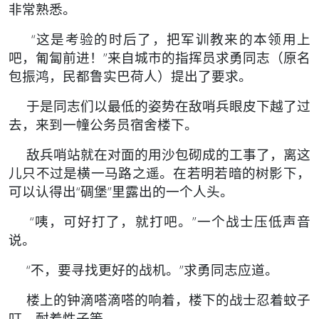
非常熟悉。
“这是考验的时后了，把军训教来的本领用上
吧，匍匐前进！”来自城市的指挥员求勇同志（原名
包振鸿，民都鲁实巴荷人）提出了要求。
于是同志们以最低的姿势在敌哨兵眼皮下越了过
去，来到一幢公务员宿舍楼下。
敌兵哨站就在对面的用沙包砌成的工事了，离这
儿只不过是横一马路之遥。在若明若暗的树影下，
可以认得出“碉堡”里露出的一个人头。
“咦，可好打了，就打吧。”一个战士压低声音
说。
“不，要寻找更好的战机。”求勇同志应道。
楼上的钟滴嗒滴嗒的响着，楼下的战士忍着蚊子
叮，耐着性子等。