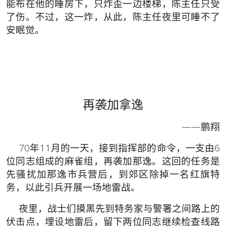
能布在他的睡房下，只炸歪一边楼梯，陈主任只受
了伤。不过，这一炸，从此，陈主任夜里可睡不了
安眠觉。
再袭加拿逸
——鹏翔
70年11月的一天，接到指挥部的命令，一支由6
位同志组成的麻雀组，再袭加那逸。这回的任务是
先骚扰加那逸市兵营后，到郊区除掉一名红旗特
务，以此引兵开展一场地雷战。
夜里，战士们摸黑先到特务家与警署之间路上的
伏击点，埋设地雷后，留下两位同志继续检查线路