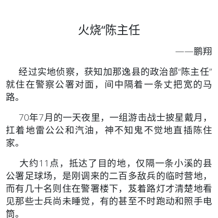
火烧“陈主任
——鹏翔
经过实地侦察，获知加那逸县的政治部“陈主任”
就住在警察公署对面，间中隔着一条丈把宽的马
路。
70年7月的一天夜里，一组游击战士披星戴月，
扛着地雷公公和汽油，神不知鬼不觉地直插陈住
家。
大约11点，抵达了目的地，仅隔一条小溪的县
公署足球场，是刚调来的二百多敌兵的临时营地，
而有几十名则住在警署楼下，芨着路灯才清楚地看
见那些士兵尚未睡觉，有的甚至不时跑动和照手电
筒。