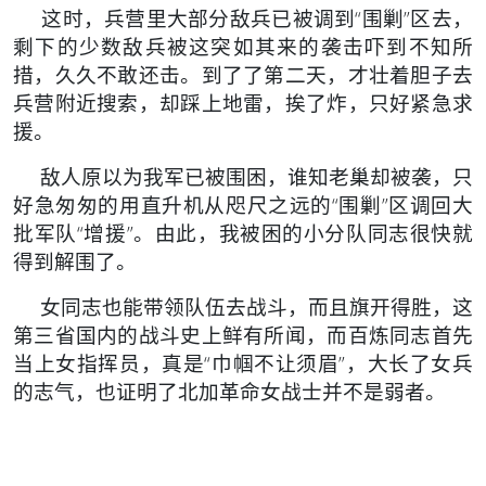
这时，兵营里大部分敌兵已被调到“围剿”区去，
剩下的少数敌兵被这突如其来的袭击吓到不知所
措，久久不敢还击。到了了第二天，才壮着胆子去
兵营附近搜索，却踩上地雷，挨了炸，只好紧急求
援。
敌人原以为我军已被围困，谁知老巢却被袭，只
好急匆匆的用直升机从咫尺之远的“围剿”区调回大
批军队“增援”。由此，我被困的小分队同志很快就
得到解围了。
女同志也能带领队伍去战斗，而且旗开得胜，这
第三省国内的战斗史上鲜有所闻，而百炼同志首先
当上女指挥员，真是“巾帼不让须眉”，大长了女兵
的志气，也证明了北加革命女战士并不是弱者。