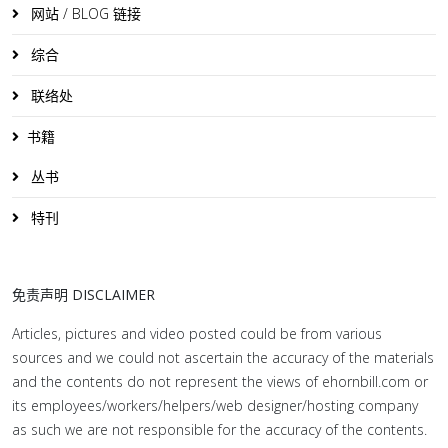
网站 / BLOG 链接
综合
联络处
书籍
丛书
特刊
免责声明 DISCLAIMER
Articles, pictures and video posted could be from various
sources and we could not ascertain the accuracy of the materials
and the contents do not represent the views of ehornbill.com or
its employees/workers/helpers/web designer/hosting company
as such we are not responsible for the accuracy of the contents.