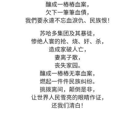
釀成一樁樁血案，
欠下一筆筆血債，
我們要永遠不忘血淚仇、民族恨！
苏哈多集团及其暴徒，
惨绝人寰的抢、烧、奸、杀，
造成家破人亡，
妻离子散，
丧失家园。
釀成一樁樁无辜血案，
燃起一件件民族纠纷。
挑拨离间，颠倒是非，
让世界人民雪亮的眼睛作证，
还我们清白！