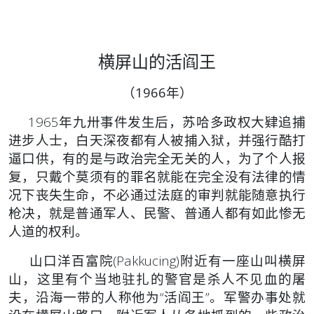
横屏山的活阎王
（1966年）
1965年九卅事件发生后，苏哈多政权大肄追捕
进步人士，白天深夜都有人被捕入狱，并强行酷打
逼口供，有的是与政治完全无关的人，为了个人报
复，只戴个莫须有的罪名就能在完全没有法律的情
况下丧失生命，不必通过法庭的审判就能随意执行
枪决，就是普通军人、民警、普通人都有如此惨无
人道的权利。
山口洋百富院(Pakkucing)附近有一座山叫横屏
山，这里有个当地驻扎的警官是杀人不见血的屠
夫，沿海一带的人称他为“活阎王”。军警办事处就