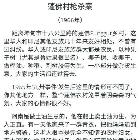
蓬佛村枪杀案
（1966年）
距离坤甸市十八公里路的蓬佛Punggur乡村，这
里华人和印尼其他友族几十年来友好相处，不曾有
过纠纷。华人或印尼友族族群大都是农民，以种果
子树（尤其是鲁姑果很出名）、椰子树、收椰干、
做椰油、种稻、割树胶等为生。一小部分做杂货生
意，大家的生活都还过得去。
1965年‘九卅事件’发生后这里的情形可不同了，
像其他地方一样，整个蓬佛农村笼罩着阴森森的气
氛，大家的心情都很不好。
阿南是做土油生意的，他在船上卖土油为生，为
人正直。有一天他家来了一群青衣，把他妈妈逮到
地方警署，这老人根本是完全不知情的农村妇女，