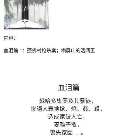
内容：
血泪篇 1：
蓬佛村枪杀案；横屏山的活阎王
血泪篇
蘇哈多集團及其暴徒，
慘絕人寰地搶、燒、姦、殺，
造成家破人亡，
妻離子散，
喪失家園……。