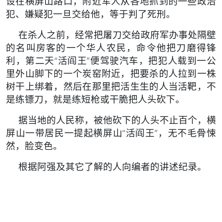
设在横屏山路口，附近军人从各地抓到的一些政治
犯、嫌疑犯一旦交给他，等于判了死刑。
在杀人之前，经常把屠刀交给政府军办事处隔壁
的名叫房客的一个华人农民，命令他把刀磨得锋
利，第二天“活阎王”便驾驶汽车，把犯人载到一公
里外山脚下的一个炭窑附近，把要杀的人拉到一株
树干上绑着，然后在那里把活生生的人当活靶，不
是练镖刀，就是练短枪或干脆把人头砍下。
据当地的人民称，被他砍下的人头不止百个，横
屏山一带居民一提起横屏山“活阎王”，无不毛骨悚
然，脸变色。
根据阿强及其它了解的人向编者的讲述纪录。