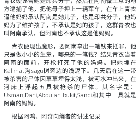
青衣硬诬告她是印共分子，然后在阿南做生意的地
方逮捕了他，把他母子押上一辆军车，在车上青衣
逼他妈妈承认阿南是她儿子，也是印共分子，他妈
妈为了维护孩子，不承认是她的孩子，这群青衣也
叫阿南承认，但阿南也不承认这是他妈妈。
青衣便现出魔形，要阿南拿出一笔钱来抵罪，他
只是做小小的生意，哪来的一笔钱？结果青衣当着
阿南的面前，开枪打死了他的妈妈。把她埋在
Kalimat沟sagu树旁边的浅泥下。几天后在这一带
被杀害的尸体因草草埋得太浅，被河水冲出来，在
河床上浮起五具被枪杀的尸体。其名字是：
Usman,Dani,Abdulah bukit,Sandi和其中一具就是
阿南的妈妈。
根据阿鸿、阿奇向编者的讲述记录