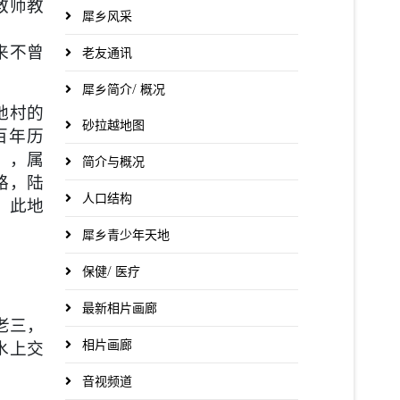
教师教
犀乡风采
来不曾
老友通讯
犀乡简介/ 概况
地村的
砂拉越地图
百年历
），属
简介与概况
路，陆
人口结构
，此地
犀乡青少年天地
保健/ 医疗
最新相片画廊
老三，
相片画廊
水上交
音视频道