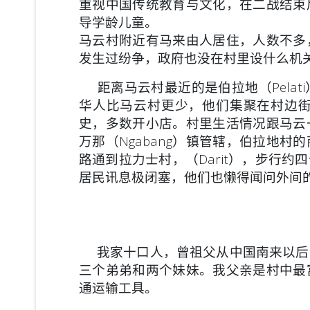
重视中国传统教育与文化，在二战结束
导学龄儿童。
马云村附近有马来由人居住，人数不多
发生过纷争，政府也没在村里设什么机
距离马云村最近的是伯拉地（Pelat
华人比马云村更少，他们集聚在村边
史，多数开小店。村里生活情况跟马云一
万那（Ngabang）镇管辖，伯拉地
路通到拉力士村，（Darit），步行
居民讯息极闭塞，他们也懒得闻问外间
我家十口人，曾祖父从中国南来以后
三个弟弟和两个妹妹。我父亲是村中最
通运输工具。