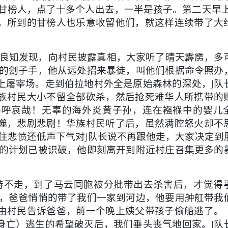
甘榜人，点了十多个人出去，一半是孩子。第二天早上
，所到的甘榜人也乐意收留他们，就这样连续带了大
良知发现，向村民披露真相，大家听了晴天霹雳，多
酷的刽子手，他从远处招来暴徒，叫他们根据命令照办
上屠宰场。走到伯拉地村外全是原始森林的深处，J队
族村民大小不留全部砍杀，然后抢死难华人所携带的
呜呼哀哉！无辜的海外炎黄子孙，连在襁褓中的婴儿
噬，悲剧悲剧！华族村民听了后，虽然满腔怒火却不
住悲愤还低声下气对J队长说不再跟他走，大家决定到
杀的计划已被识破，他即刻离开到附近村庄召集更多的
不走，到了马云同胞被分批带出去杀害后，才觉得
上，爸爸悄悄的带了我们一家到河边，他要用舯舡带我
由村民告诉爸爸，前一个晚上姨父带孩子偷船逃了。
身亡）逃生的希望破灭后，我们垂头丧气地回家。J队