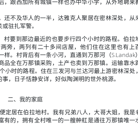
后，跟西加所有城镇一样也办中华小学，从外地聘来
，还不及华人的一半，达雅克人聚居在密林深处，从
关或驻扎军警。
i）村要到那边最近的也要步行四个小时的路程。伯拉
街两旁，两列有二十多间店屋，他们住在这里也有上
样。村背后有一条小河，直通到万那河（S.Landak
村的商品全在万那镇采购，土产也卖到万那镇。运输靠水
约四个小时的路程。住在三发河与兰达河最上游密林深处
的事，日子恬静安详，好似陶渊明的世外桃源。
二、我的家庭
便定居在伯拉地村。我有兄弟八人，大哥大姐，我是
富有的，拥有全村唯一的一艘舯舡是通往万那镇唯一