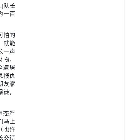
J队长
约一百
可怕的
，就能
长一声
财物，
全遭屠
思报仇
朋友家
暴徒，
事态严
们马上
（也许
长交待