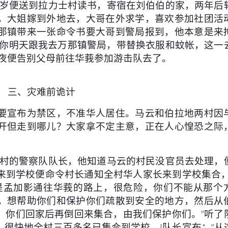
岁便送到拉力士村读书，寄宿在刘伯伯的家，两年后
，大姐嫁到外地去，大哥在外求学，喜欢参加社团活
那镇带来一张命令书要大哥到警局报到，他本意是来
“你明天跟我去万那镇警局，带替换衣服和蚊帐，这一
半夜便告别父母前往华莪参加游击队去了。
三、灾难前诡计
就要宣布为禁区，不准华人居住。马云和伯拉地两村因
开但走到哪儿？大家拿不定主意，正在人心惶恐之际
村的警察队队长，他知道马云的村民没官员去处理，
来到学校便命令村长通知全村华人家长来到学校集合，
是孟加影通往华莪的路上，很危险，你们不能从那个
，想帮助你们和保护你们疏散到安全的地方，然后从
。你们回家后再倒回来集合，由我们保护你们。”听了
很快地全村三百多名已集合到学校。J队长宣布：“从