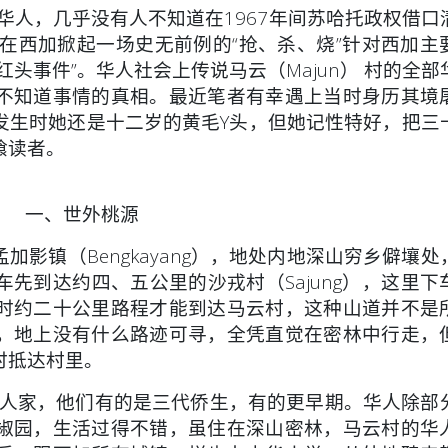
人，几乎没有人不知道在1967年间苏哈托政权借口
），在西加掀起一场史无前例的“抢、杀、烧”针对西加主
头事件”。华人社会上传说马云（Majun） 村的全部
不知道事情的真相。最近笔者有幸遇上当时身历其境
发生时她还是十二岁的黄毛Y头，但她记性特好，把三
飨读者。
一、世外桃源
影镇（Bengkayang），地处内地深山穷乡僻壤处
o）汽车先到达约四、五公里的沙戎村（Sajung），这里
时约二十公里路程才能到达马云村，这种山道并不是
，地上没有什么路迹可寻，全凭直觉在密林中行走，
时抵达村里。
人家，他们有的是三代侨生，有的更早期。华人除部
椒园，生活过得不错，虽住在深山密林，马云村的华