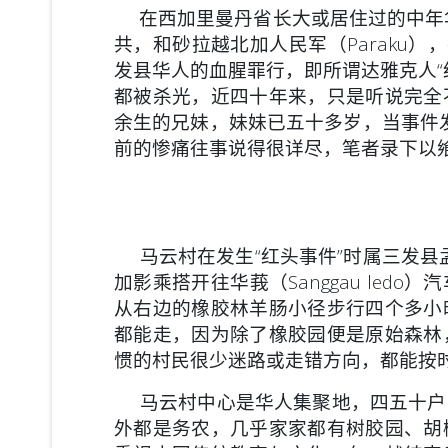
在西加里曼丹省长大或居住过的中年华
共，和砂拉越北加人民军（Paraku
发县华人的血腥罪行，即所谓达雅克人“红
都被杀光，近四十年来，只是听说完全
余生的兄妹，妹妹已五十多岁，当事件
前的惨痛往事说得很详尽，笔者录下以
马云村在发生“红头事件”时属三发县孟加
加影乘搭开往华莪（Sanggau led
从右边的橡胶林羊肠小径步行四个多小
都能走，因为除了橡胶园便是原始森林
惯的村民很少迷路或走错方向，都能按
马云村中心是华人集聚地，四五十户
外都是务农，几乎家家都有树胶园、胡