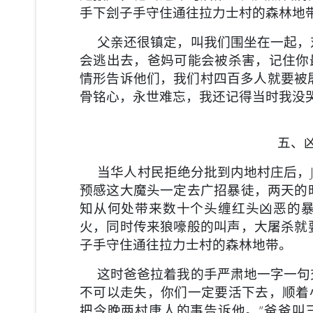
手下刽子手守住通往拉力士村的森林地
父亲还很镇定，叫我们围坐在一起，对
会逃出去，爸妈可能会被杀害，记住你
情形告诉他们，我们村四百多人就要被
骨铭心，永世难忘，我还记得当时我没
五、
当华人村民拒绝分批到内地村庄后，J
预感这大魔头一定去广招暴徒，两天的
知从何处带来数十个头缠红头凶恶的
火，同时传来狼嚎般的叫声，大屠杀就
子手守住通往拉力士村的森林地带。
这时爸爸拉着我的手严肃地一字一句交
不可以走失，你们一定要活下去，顺着
把今晚两村唐人的事告诉他。“爸爸叫