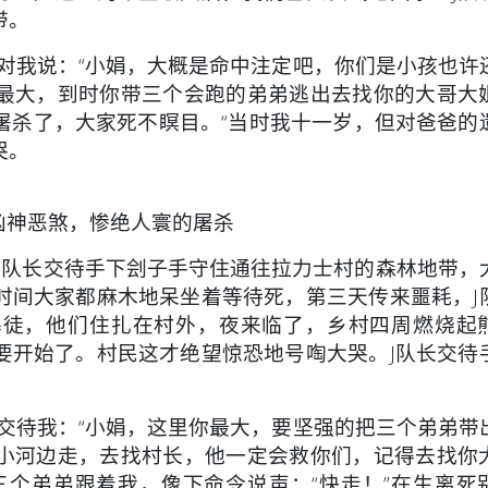
带。
我说：“小娟，大概是命中注定吧，你们是小孩也许
最大，到时你带三个会跑的弟弟逃出去找你的大哥大
屠杀了，大家死不瞑目。“当时我十一岁，但对爸爸的
哭。
凶神恶煞，惨绝人寰的屠杀
队长交待手下刽子手守住通往拉力士村的森林地带，
时间大家都麻木地呆坐着等待死，第三天传来噩耗，J
暴徒，他们住扎在村外，夜来临了，乡村四周燃烧起
要开始了。村民这才绝望惊恐地号啕大哭。J队长交待
待我：“小娟，这里你最大，要坚强的把三个弟弟带
小河边走，去找村长，他一定会救你们，记得去找你
三个弟弟跟着我，像下命令说声：“快走！”在生离死