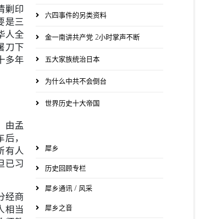
清剿印
六四事件的另类资料
要是三
华人全
金一南讲共产党 2小时掌声不断
屠刀下
十多年
五大家族统治日本
为什么中共不会倒台
世界历史十大帝国
，由孟
下车后，
犀乡
所有人
但已习
历史回顾专栏
犀乡通讯 / 风采
分经商
犀乡之音
人相当