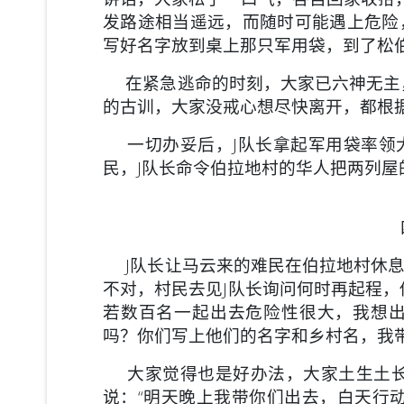
发路途相当遥远，而随时可能遇上危险
写好名字放到桌上那只军用袋，到了松
在紧急逃命的时刻，大家已六神无主，
的古训，大家没戒心想尽快离开，都根
一切办妥后，J队长拿起军用袋率领
民，J队长命令伯拉地村的华人把两列
J队长让马云来的难民在伯拉地村休息
不对，村民去见J队长询问何时再起程，
若数百名一起出去危险性很大，我想
吗？你们写上他们的名字和乡村名，我
大家觉得也是好办法，大家土生土长
说：“明天晚上我带你们出去，白天行