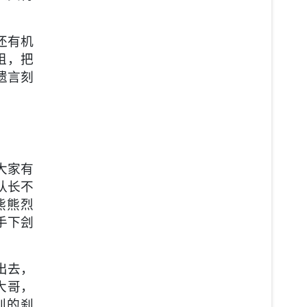
还有机
姐，把
遗言刻
大家有
队长不
熊熊烈
手下刽
出去，
大哥，
别的刹