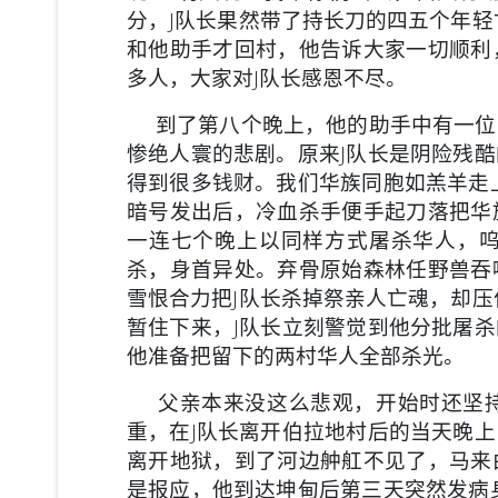
分，J队长果然带了持长刀的四五个年轻
和他助手才回村，他告诉大家一切顺利
多人，大家对J队长感恩不尽。
到了第八个晚上，他的助手中有一位
惨绝人寰的悲剧。原来J队长是阴险残
得到很多钱财。我们华族同胞如羔羊走
暗号发出后，冷血杀手便手起刀落把华
一连七个晚上以同样方式屠杀华人，
杀，身首异处。弃骨原始森林任野兽吞
雪恨合力把J队长杀掉祭亲人亡魂，却压
暂住下来，J队长立刻警觉到他分批屠
他准备把留下的两村华人全部杀光。
父亲本来没这么悲观，开始时还坚持
重，在J队长离开伯拉地村后的当天晚
离开地狱，到了河边舯舡不见了，马来
是报应，他到达坤甸后第三天突然发病