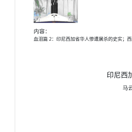
内容：
血泪篇 2：
印尼西加省华人惨遭屠杀的史实；西
印尼西
马