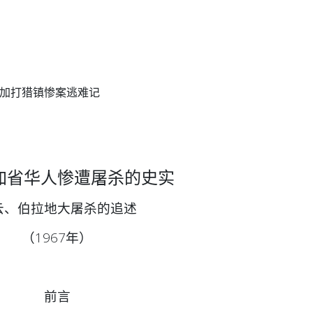
加打猎镇惨案逃难记
加省华人惨遭屠杀的史实
云、伯拉地大屠杀的追述
（1967年）
前言