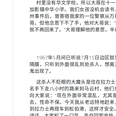
村里没有华文学校，所以大哥在十一
加影镇中华小学。我们女孩没机会读书
卅事件后，曾寄宿我家的一位警察从万
哥，但他念恩下不了手，他对大哥说：
就不再回来了。”大哥理解他的意思，
1967年5月间已听说7月15日边区
隔膜，只听到外面很乱到处杀人，想离
鬼出现了。
这杀人不眨眼的大魔头是住在拉力士
名手下走八小时的路来到马云村，他们
向大家说：“现在外面非常混乱，尤其
去，性命不保。今天我从老远特地赶来
到拉力士再搭车到松伯港，这样才安全
讲话，大家松了一口气，各自回家收拾，