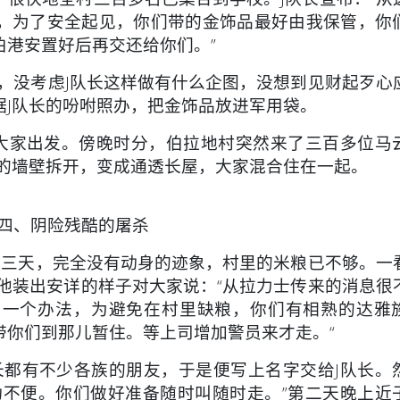
，为了安全起见，你们带的金饰品最好由我保管，你
伯港安置好后再交还给你们。”
没考虑J队长这样做有什么企图，没想到见财起歹心
据J队长的吩咐照办，把金饰品放进军用袋。
大家出发。傍晚时分，伯拉地村突然来了三百多位马
屋的墙壁拆开，变成通透长屋，大家混合住在一起。
四、阴险残酷的屠杀
三天，完全没有动身的迹象，村里的米粮已不够。一
他装出安详的样子对大家说：“从拉力士传来的消息很
出一个办法，为避免在村里缺粮，你们有相熟的达雅
带你们到那儿暂住。等上司增加警员来才走。“
都有不少各族的朋友，于是便写上名字交给J队长。
动不便。你们做好准备随时叫随时走。”第二天晚上近