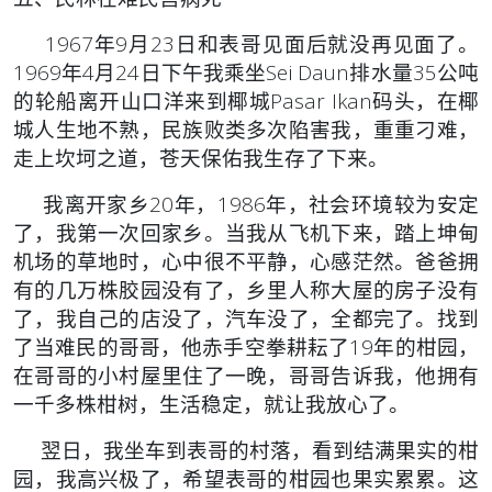
1967年9月23日和表哥见面后就没再见面了。
1969年4月24日下午我乘坐Sei Daun排水量35公吨
的轮船离开山口洋来到椰城Pasar Ikan码头，在椰
城人生地不熟，民族败类多次陷害我，重重刁难，
走上坎坷之道，苍天保佑我生存了下来。
我离开家乡20年，1986年，社会环境较为安定
了，我第一次回家乡。当我从飞机下来，踏上坤甸
机场的草地时，心中很不平静，心感茫然。爸爸拥
有的几万株胶园没有了，乡里人称大屋的房子没有
了，我自己的店没了，汽车没了，全都完了。找到
了当难民的哥哥，他赤手空拳耕耘了19年的柑园，
在哥哥的小村屋里住了一晚，哥哥告诉我，他拥有
一千多株柑树，生活稳定，就让我放心了。
翌日，我坐车到表哥的村落，看到结满果实的柑
园，我高兴极了，希望表哥的柑园也果实累累。这