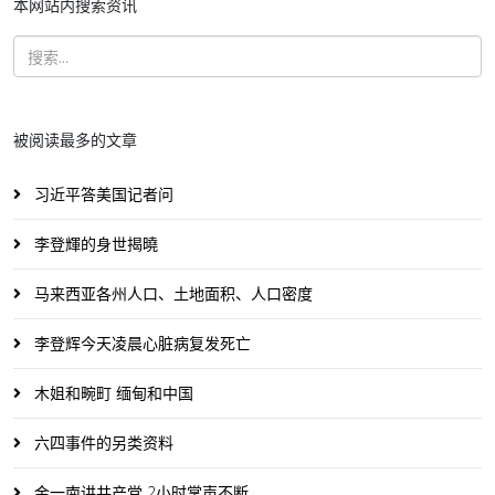
本网站内搜索资讯
被阅读最多的文章
习近平答美国记者问
李登輝的身世揭曉
马来西亚各州人口、土地面积、人口密度
李登辉今天凌晨心脏病复发死亡
木姐和畹町 缅甸和中国
六四事件的另类资料
金一南讲共产党 2小时掌声不断