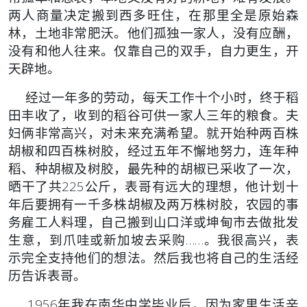
两人商量决定搬到西多旺住，在那里全是原始森
林，土地非常肥沃。他们孤独一家人，没有应酬，
没有和他人往来。仅靠自己的双手，自力更生，开
天辟地。
经过一年多的劳动，每天工作十个小时，终于稻
田丰收了，收到的稻谷可供一家人三年的粮食。夫
妇俩非常高兴，
对未来充满希望。就开始种两百株
胡椒和四百株树胶，经过五年不懈地努力，连年种
稻、种胡椒及树胶，最先种的胡椒已采收了一次，
晒干了共225公斤，表哥有远大的理想，他计划十
年后要拥有一千多株胡椒及两万株树胶，农园的事
务雇工人料理，自己搬到山口洋或坤甸市去做批发
生意，到爪哇或新加坡去采购……。我很高兴，表
示完全支持他们的想法。然后我也将自己的生活经
历告诉表哥。
1956年我在南华中学毕业后，因为家里生活辛