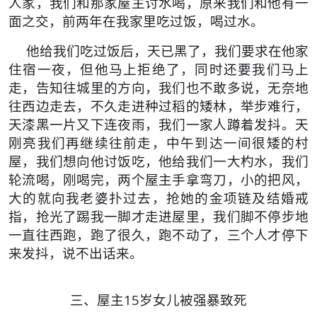
人家，我们和那家屋主讨水喝，原来我们和他有一
面之交，前两年在我家里吃过饭，喝过水。
他给我们吃过饭后，天已黑了，我们要求在他家
住宿一夜，但他马上拒绝了，同时还要我们马上
走，告知往城里的方向，我们也不敢多说，无奈地
往西边走去，不久走进种过稻的矮林，举步难行，
天漆黑一片又下连夜雨，我们一家人蹲着发抖。天
刚亮我们再继续往前走，中午到达一间很矮的村
屋，我们想向他讨饭吃，他给我们一大杓水，我们
轮流喝，刚喝完，两个屋主手拿弯刀，小的把风，
大的就向我老婆扑过去，抢她的金项链及结婚戒
指，抢光了踢我一脚才走进屋里，我们脚不停步地
一直往西跑，跑了很久，跑不动了，三个人才停下
来发抖，说不出话来。
三、屋主15岁女儿被强暴致死