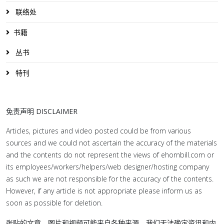
联络处
书籍
丛书
特刊
免责声明 DISCLAIMER
Articles, pictures and video posted could be from various
sources and we could not ascertain the accuracy of the materials
and the contents do not represent the views of ehornbill.com or
its employees/workers/helpers/web designer/hosting company
as such we are not responsible for the accuracy of the contents.
However, if any article is not appropriate please inform us as
soon as possible for deletion.
张贴的文章，图片和视频可能来自各种来源，我们无法确定资讯和内