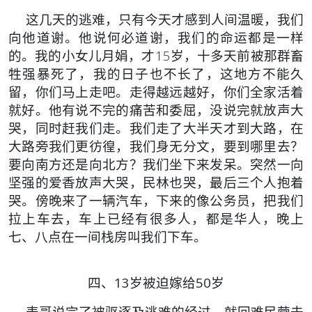
这几天的逃难，只有今天才感到人间温暖，我们
向他道谢。他说何必道谢，我们的命运都是一样
的。我的小女儿月娟，才15岁，十多天前被那群畜
牲强暴死了，我的日子也不长了，这地方不能久
留，你们马上走吧。走得越远越好，你们全家活着
就好。他有说不完的痛苦和委屈，没说完就放声大
哭，同时赶我们走。我们走了大半天才到大路，在
大路旁我们更彷徨，我们身无分文，要到哪里去？
要向南方还是向北方？我们坐下来发呆。突然一向
坚强的爱香放声大哭，民林也哭，最后三个人抱着
哭。傍晚来了一辆汽车，下来的像公务员，把我们
拉上车去，车上已经有很多人，都是华人，晚上
七、八点在一间栈房叫我们下车。
四、13岁被迫嫁给50岁
表哥说完了被驱逐及逃难的经过，就回难民营去