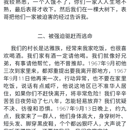
我较熟悉，一个人饿不了，你们一家人人生地不
熟，最后表哥才收下。然后我们在一棵大树下，表
哥把他们一家被迫害的经过告诉我。
二、被强迫驱赶而逃命
我们的村长是达雅族，经常来我家吃饭，也很喜
欢喝酒。我们家有酒一定请他喝。我们就像好兄
弟，有事请他帮忙，他不曾推却。1967年9月初他
三次到家里来，都郑重提出要我离开那地方，1967
年9月11日他再来一次，行动异常，也不要在家里
吃饭，说话有点威吓，他说这地区已不准华人居
住，如果你们不赶快离开，将非常危险！我们辛辛
苦苦日夜劳动了七八年，怎能轻易放弃？我们犹疑
不决、彷徨和恐惧。1967年9月13日晚上，约九
点，我家来了一群人，他们身体高大，身穿树叶、
短头发、脚穿黑皮鞋，个个都凶狠吓人，大声说了