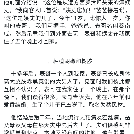
他前面介绍说：“这位是从远方西罗滑埠头来的满姨
丈。”我向客人叩首说：“姨丈您好！”爸爸接着说，
“这位是姨丈的儿子，今年11岁，比你大一岁，你
叫他表哥。”我们互握手。爸爸说，表哥名叫蔡南
成。然后示意我们到外面去玩，表哥和姨丈在我家
住了五个晚上才回家。
一、种植胡椒和树胶
十多年后，表哥一个人到我家，表哥已长成身体
高大皮肤赤黑英俊的大男人了。见面时我们彼此都
互相不认识了。表哥在我家住了一个晚上，在那个
晚上，我们谈得很多，表哥告诉我，他在六年前和
爱香结婚，生了个儿子已五岁了。取名为蔡民林。
他结婚后第二年，当地流行天花病及霍乱病，岳
父母及父母在那天灾中先后去世了。夫妇俩感到非
常孤单和悲哀，本地又没有好的耕地，难有发展。