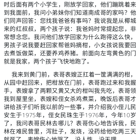
时后面有两个小学生，刚放学回家，他们蹦跳着来
到我面前，我问小弟妹你们知道南成哥的家吗？他
们同声回答：您找我爸爸有事吗？我说我是从椰城
来的红叔叔，两个孩子说：我爸妈时常提起您，非
常想念您。我问他们放学回家为什么跑得这么快，
男孩子说我要赶回家帮爸妈摘柑，小女孩说我要回
去煮饭做菜，还要养鸡养猪。前面向左弯黄色的门
就是我家，两个孩子飞快地跑了。
我来到黄门前，表哥表嫂正扛着一筐满满的柑，
从园中赶回来，把柑放在门前，表哥跑过来和我握
手，表嫂拿了两颗又黄又大的柑叫我先吃，表哥领
我到屋里坐，表嫂和侄女杀鸡煮菜，晚饭后表哥才
讲给孩子们听我以前的一些事，并介绍我小侄儿民
安生于1975年，侄女民珠生于1976年，今年10岁
了，我问表哥民林去哪儿？表哥伤心地告诉我，民
林在难民营里，泻肚子，发烧，没药给他吃两三天
就死了。表嫂伤心地哭了，没人性、没天理。