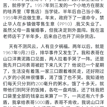
苦，就停学了。1957年到三发的一个小地方在朋友
的哇弄里（零售店）当学徒。半年后自己当小贩，
1959年开店做生意。年末，政府下了一道命令，禁
止华人在乡镇做零售生意（PP10）,我又失业了。
虽然父母一直催婚事，但我决定到外面闯。我在温
老师店干了半年多，后来自己也开了间杂货店。
天有不测风云，人有旦夕祸福。两年以后，就是
1967年9月23日，排华事件又发生了。我和表哥在
山口洋黄泥路口见面，两人拉着手哭了一阵。还是
我先开口问表哥被赶下来几天了？他说已一个星期
了，生活没有着落,一家三口跟着难民走，还好刚过
八岁的小民林很懂事，渴了饿了也不哭。我知道他
们每天只分到约200毫升的粥水，饿了十多天，就
带他们到阿牙的饭摊，各吃一盘鸡饭。还了钱我把
口袋里全部的钱拿出来算了一下，一共还有六千多
盾，我拿给表哥5000盾，表哥不肯收，我说山口洋