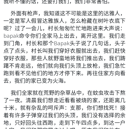
我听不懂的话，还要打我们，我们非常害怕。
外面有枪声，我知道这不可能是这里的达雅人，
一定是军人假冒达雅族人，怎么枪藏在树叶衣底下
呢？过了一会儿，村长匆匆忙忙地跑进来大声说：
bapak命令你们全家马上出去，离开这里。我们走
到门角，村长和那个Bapak头子说了几句话，头子
点了点头，村长叫我们穿好衣服就出去，我们赶快
穿好衣服，那些人就野蛮地将我们推出去，我们踌
躇不肯走远，他们就向我们头顶上放枪，我们急忙
跑到看不见他们的地方才停下来。再往住家方向看
去，我们的家已变为火海。
我们全家就在荒野的杂草丛中，在蚊虫攻击下熬
了一夜。清晨我们想走近看看被烧的家，还距离几
十米，就有杂乱的呵斥声：支那，你们想找死！接
着有许多子弹穿过我们的头顶，我们没有选择的余
地，只好回头往西跑，走到下午四点多，到达一户