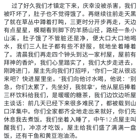
过了好久我们才镇定下来，庆幸没被杀害，我们
被吓坏了，肚子也不觉得饿了。再继续往前走天黑
了就在草丛中蹲着打盹，三更时分开步再走，天边
有点星星，模糊看到脚下的羊肠山径，路经一条小
山溪，肚子饿了不管脏还是净，便大口大口地喝
水，我们三人肚子都有些不舒服，就地坐着睡着
了。清晨我们再走四个钟头到达一家村屋，屋前有
拜神的香炉，我们心里踏实了，我们大步走进去，
刚跨进门，屋主先向我们打招呼，“你们一定从很远
来吧？快进屋里坐。”我们向他讨水喝，他说：“别
急，你们太累了，先坐好，我就拿”，他从屋后捧着
三杯饮料给我们，是暖暖的糖茶，我们边饮边听屋
主谈话：前几天已经下来很多难民了，都被载到山
口洋集中。你们全家都齐全地走出来就好，你们先
休息我去煮饭。我们坐着入睡了，中午12点屋主叫
醒我们，冲凉才吃饭，屋主给我们盛了满满一盘
饭，还有干鱼和黄豆泡油汤。