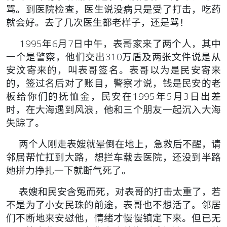
骂。到医院检查，医生说没病只是受了打击，吃药
就会好。去了几次医生都老样子，还是骂！
1995年6月7日中午，表哥家来了两个人，其中
一个是警察，他们交出310万盾及两张文件说是从
安汶寄来的，叫表哥签名。表哥以为是民安寄来
的，签过名后对了账目，警察才说，钱是民安的老
板给你们的抚恤金，民安在1995年5月3日出差
时，在大海遇到风浪，他和三个朋友一起沉入大海
失踪了。
两个人刚走表嫂就晕倒在地上，急救后不醒，请
邻居帮忙扛到大路，想拦车载去医院，还没到半路
她拼力挣扎一下就断气死了。
表嫂和民安含冤而死，对表哥的打击太重了，若
不是为了小女民珠的前途，表哥也不想活了。邻居
们不断地来安慰他，情绪才慢慢镇定下来。但已无