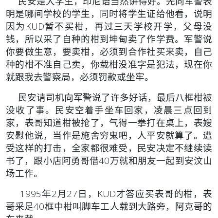
民安是大学生，印尼语当然讲得好。先向军警表
明是哪间学校的学生，同时将学生证给他看，说明
因为KUD暂不买柑，再过三天学校开学，父母没
钱，所以采了自种的柑到坤甸卖了作学费。军警说
你要做生意，要卖柑，必须到合作社买来卖，自己
种的柑不准自己卖，你载柑没准字是犯法，现在你
就跟我去警察局，必须罚款或坐牢。
民安请司机向军警说了许多好话，最后八框柑被
没收了事。民安空着手坐车回家，凌晨三点回到
家，表哥知道柑被抢了，气得一拳打在桌上，表嫂
安慰他说，当作是施舍穷鬼吧，人平安就算了。遭
受这样的打击，全家都很难受，民安决定不继续读
书了，跟小店阿勇哥借40万就和朋友一起到安汶山
场工作。
1995年2月27日，KUD才答应买表哥的柑，表
哥采足40框中柑叫脚车工人载到大路旁，阿克哥的