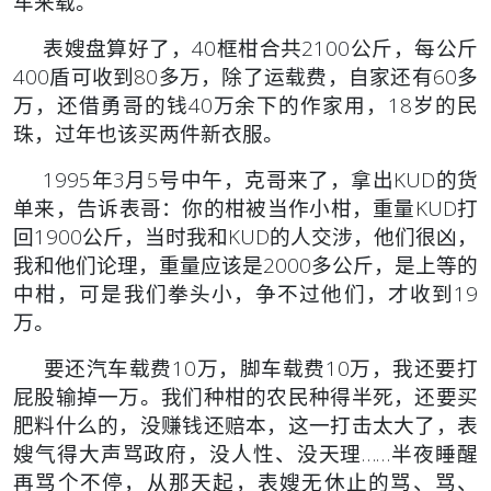
车来载。
表嫂盘算好了，40框柑合共2100公斤，每公斤
400盾可收到80多万，除了运载费，自家还有60多
万，还借勇哥的钱40万余下的作家用，18岁的民
珠，过年也该买两件新衣服。
1995年3月5号中午，克哥来了，拿出KUD的货
单来，告诉表哥：你的柑被当作小柑，重量KUD打
回1900公斤，当时我和KUD的人交涉，他们很凶，
我和他们论理，重量应该是2000多公斤，是上等的
中柑，可是我们拳头小，争不过他们，才收到19
万。
要还汽车载费10万，脚车载费10万，我还要打
屁股输掉一万。我们种柑的农民种得半死，还要买
肥料什么的，没赚钱还赔本，这一打击太大了，表
嫂气得大声骂政府，没人性、没天理……半夜睡醒
再骂个不停，从那天起，表嫂无休止的骂、骂、