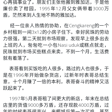
心再搞事业了。朋友们主张他搬到雅加达，于是他
廉价卖了柑园，1995年12月父女俩带着3000万
盾，茫然来到人生地不熟的雅加达。
经一位亲人热情的协助，在Cengkareng的一个
乡村租到一间3x12的小房子住下。幸好民珠的劳动
力很强，第二天就到市场观察，发现早上很多出去
上班的人，匆匆吃一小包Nasi uduk或糕点就走，
民珠就到市场买些糕点来卖，不到一个月，生活费
就有着落了。
表哥看到买饭吃的人很多，路过的人也很多，于
是在1996年开始做杂货店，过新年时表哥总结生
意，十个月赚了一倍的本利，表哥奋斗的精神又活
跃起来了。
1997年5月表哥租了间更大的新店，年末在总结
店里的货值9000多万盾，还存现款4000万盾，过
年的时候表哥很高兴，来椰城后第一次买鸡，甚至