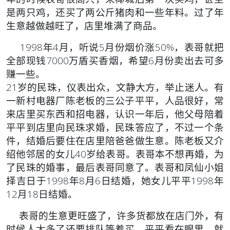
是两只鸡，还买了两公斤猪肉和一些年料。过了年
生意越做越旺了，店里堆满了商品。
1998年4月，听说5月份烟价涨50%，表哥就把
全部现钱7000万盾买香烟，希望6月份卖出去可多
赚一些。
21岁的民珠，仪表出众，文静大方，举止迷人。有
一新村电器厂陈老板的三公子平平，人品很好，常
来店里买东西和招电器，认识一年后，他父母陪着
平平到店里向民珠求婚，民珠答应了，不过一个条
件，结婚后要住在店里陪爸爸做生意。陈老板又介
绍他邻居的女儿40岁给表哥。表哥本不想再婚，为
了民珠的婚事，最后表哥同意了。表哥和凤仙小姐
择吉日于1998年8月6日结婚，她女儿平平1998年
12月18日结婚。
表哥的生意更旺盛了，许多货都放在店门外，有
时候人太多了还要排队等着买，平平看在眼里，就