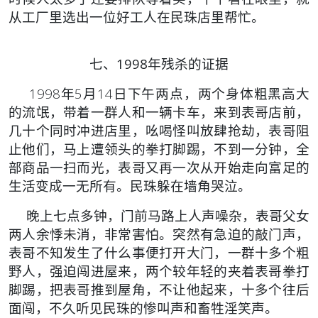
从工厂里选出一位好工人在民珠店里帮忙。
七、1998年残杀的证据
1998年5月14日下午两点，两个身体粗黑高大
的流氓，带着一群人和一辆卡车，来到表哥店前，
几十个同时冲进店里，吆喝怪叫放肆抢劫，表哥阻
止他们，马上遭领头的拳打脚踢，不到一分钟，全
部商品一扫而光，表哥又再一次从开始走向富足的
生活变成一无所有。民珠躲在墙角哭泣。
晚上七点多钟，门前马路上人声噪杂，表哥父女
两人余悸未消，非常害怕。突然有急迫的敲门声，
表哥不知发生了什么事便打开大门，一群十多个粗
野人，强迫闯进屋来，两个较年轻的夹着表哥拳打
脚踢，把表哥推到屋角，不让他起来，十多个往后
面闯，不久听见民珠的惨叫声和畜牲淫笑声。