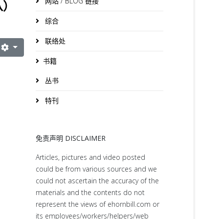
网站 / BLOG 链接
八）
综合
联络处
书籍
丛书
特刊
免责声明 DISCLAIMER
Articles, pictures and video posted
could be from various sources and we
could not ascertain the accuracy of the
materials and the contents do not
represent the views of ehornbill.com or
its employees/workers/helpers/web