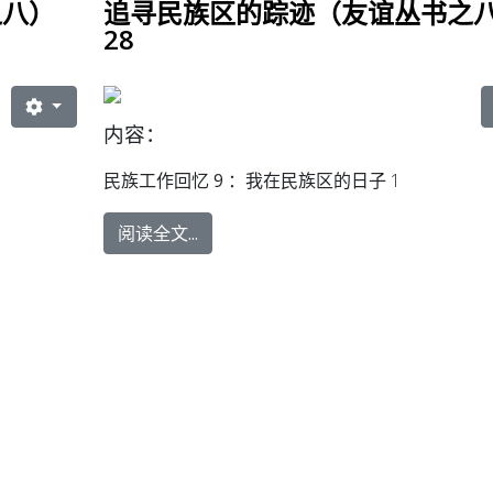
之八）
追寻民族区的踪迹（友谊丛书之
28
内容：
民族工作回忆 9 ：
我在民族区的日子 1
阅读全文...