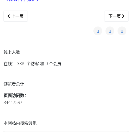
上一篇文章: 迟发飓风“桑迪”預警 漠視斯塔滕岛受批評
下一篇文章:
上一页
下一页
线上人数
在线： 338 个访客 和 0 个会员
游览者总计
页面访问数：
34417597
本网站内搜索资讯