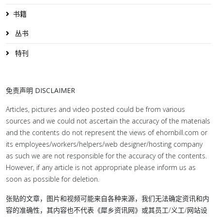
书籍
丛书
特刊
免责声明 DISCLAIMER
Articles, pictures and video posted could be from various
sources and we could not ascertain the accuracy of the materials
and the contents do not represent the views of ehornbill.com or
its employees/workers/helpers/web designer/hosting company
as such we are not responsible for the accuracy of the contents.
However, if any article is not appropriate please inform us as
soon as possible for deletion.
张贴的文章，图片和视频可能来自各种来源，我们无法确定资讯和内
容的准确性，其内容也不代表《犀乡资讯网》或其员工/义工/网站设