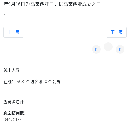
年9月16日为‘马来西亚日’，即马来西亚成立之日。
1
上一篇文章: 法媒：“深度求索冲击波”带来三点启示
下一篇文章
上一页
下一页
线上人数
在线： 303 个访客 和 0 个会员
游览者总计
页面访问数：
34420154