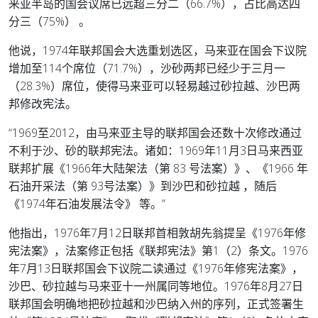
来亚半岛的国会议席已远超三分二（66.7%），占比高达四
分三（75%） 。
他说，1974年联邦国会大选重划选区，马来亚在国会下议院
增加至114个席位（71.7%），沙砂两邦已经少于三月一
（28.3%）席位，使得马来亚可以轻易越过砂拉越、沙巴两
邦修改宪法。
“1969至2012，由马来亚主导的联邦国会还数十次修改通过
不利于沙、砂的联邦宪法。诸如：1969年11月3日马来西亚
联邦扩展《1966年大陆架法（第 83 号法案）》、《1966 年
石油开采法（第 93号法案）》到沙巴和砂拉越 ，随后
《1974年石油发展法令》 等。”
他指出，1976年7月12日联邦首相敦胡先翁提呈《1976年修
宪法案》，法案修正包括《联邦宪法》第1（2）条文。1976
年7月13日联邦国会下议院二读通过《1976年修宪法案》，
沙巴、砂拉越与马来亚十一州属同等地位。1976年8月27日
联邦国会明确地把砂拉越和沙巴纳入州的序列，正式签署生