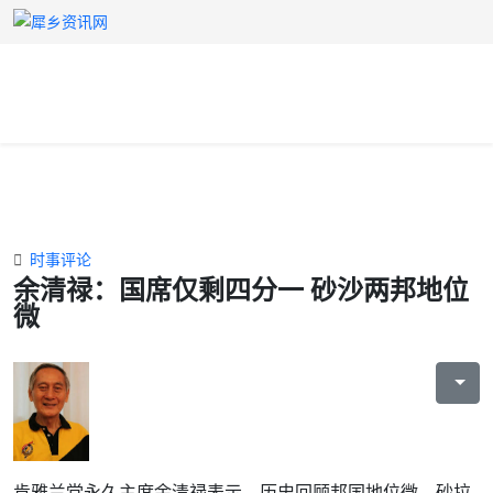
时事评论
余清禄：国席仅剩四分一 砂沙两邦地位
微
肯雅兰党永久主席余清禄表示，历史回顾邦国地位微，砂拉