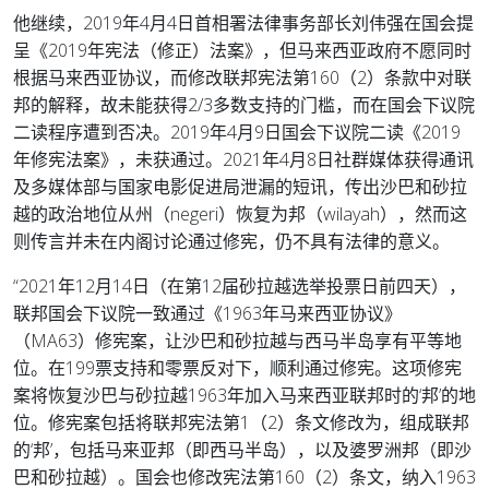
他继续，2019年4月4日首相署法律事务部长刘伟强在国会提
呈《2019年宪法（修正）法案》，但马来西亚政府不愿同时
根据马来西亚协议，而修改联邦宪法第160（2）条款中对联
邦的解释，故未能获得2/3多数支持的门槛，而在国会下议院
二读程序遭到否决。2019年4月9日国会下议院二读《2019
年修宪法案》，未获通过。2021年4月8日社群媒体获得通讯
及多媒体部与国家电影促进局泄漏的短讯，传出沙巴和砂拉
越的政治地位从州（negeri）恢复为邦（wilayah），然而这
则传言并未在内阁讨论通过修宪，仍不具有法律的意义。
“2021年12月14日（在第12届砂拉越选举投票日前四天），
联邦国会下议院一致通过《1963年马来西亚协议》
（MA63）修宪案，让沙巴和砂拉越与西马半岛享有平等地
位。在199票支持和零票反对下，顺利通过修宪。这项修宪
案将恢复沙巴与砂拉越1963年加入马来西亚联邦时的‘邦’的地
位。修宪案包括将联邦宪法第1（2）条文修改为，组成联邦
的‘邦’，包括马来亚邦（即西马半岛），以及婆罗洲邦（即沙
巴和砂拉越）。国会也修改宪法第160（2）条文，纳入1963