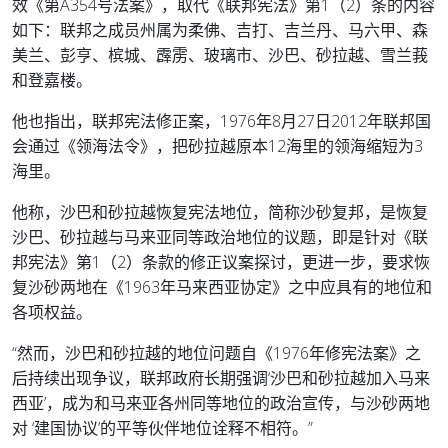
效《第A354号法案》，取代《联邦宪法》第1（2）条的内容
如下：联邦之成员州属为柔佛、吉打、吉兰丹、马六甲、森
美兰、彭亨、槟城、霹雳、玻璃市、沙巴、砂拉越、雪兰莪
和登嘉楼。
他也指出，联邦宪法修正案，1976年8月27日2012年联邦国
会通过《领海法令》，把砂拉越原本12海里的领海缩短为3
海里。
他称，沙巴和砂拉越恢复宪法地位，简称沙砂复邦，是恢复
沙巴、砂拉越与马来亚同等政治地位的议题，即是针对《联
邦宪法》第1（2）条款的修正议案探讨，更进一步，要求恢
复沙砂两地在《1963年马来西亚协定》之中应具有的地位和
各项权益。
“然而，沙巴和砂拉越的地位问题自《1976年修宪法案》之
后持续出现争议，联邦政府长期强调‘沙巴和砂拉越加入马来
西亚’，成为和马来亚各州同等地位的政治宣传，与沙砂两地
对 ‘建国协议’的平等伙伴地位诠释不相符。”