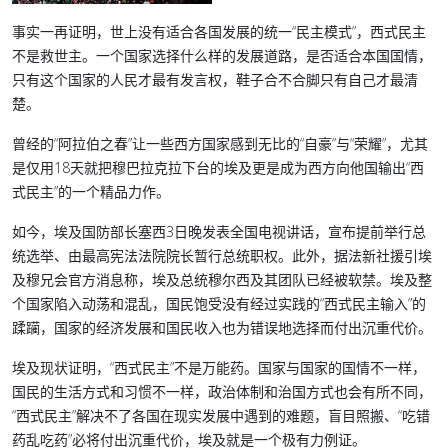
事实一再证明，世上没有适合各国发展的统一“民主模式”，西式民主
不是救世主。一个国家选择什么样的发展道路，是否适合本国国情，
只有这个国家的人民才最有发言权，鞋子合不合脚只有自己才最清
楚。
曾经的“阿拉伯之春”让一些西方国家感到无比的“自豪”与“荣耀”，尤其
是仅用18天就把穆巴拉克拉下台的埃及更是成为西方向他国输出“西
式民主”的一个精品力作。
如今，埃及国防部长塞西3日晚发表全国电视讲话，宣布提前举行总
统选举、由最高宪法法院院长暂行总统职权。此外，据法新社援引埃
及穆兄会官方消息称，埃及总统穆尔西及其团队已经被软禁。埃及整
个国家陷入动荡和混乱，国民饱受没有经过实践的“西式民主输入”的
蹂躏，国家的经济发展和国民收入也为错误地选择而付出沉重代价。
埃及现状证明，“西式民主”不是万能药。国家与国家的国情不一样，
国民的生活方式和习惯不一样，政治体制和治国方式也会有所不同，
“西式民主”解决不了各国在现实发展中遇到的难题，盲目照搬、“吃错
药乱吃药”必将付出沉重代价，埃及就是一个极有力例证。