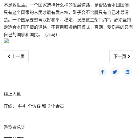
不是救世主。一个国家选择什么样的发展道路，是否适合本国国情，
只有这个国家的人民才最有发言权，鞋子合不合脚只有自己才最清
楚。一个国家要想驾驭好和平、稳定、发展这三架“马车”，必须坚持
走适合本国国情的道路，不盲目照搬他国模式，否则，受伤害的只有
自己的国家和国民。（凡马）
上一篇文章: 江山不变，民联疲倦
下一篇文章:
上一页
下一页
线上人数
在线： 444 个访客 和 0 个会员
游览者总计