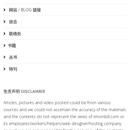
网站 / BLOG 链接
综合
联络处
书籍
丛书
特刊
免责声明 DISCLAIMER
Articles, pictures and video posted could be from various
sources and we could not ascertain the accuracy of the materials
and the contents do not represent the views of ehornbill.com or
its employees/workers/helpers/web designer/hosting company