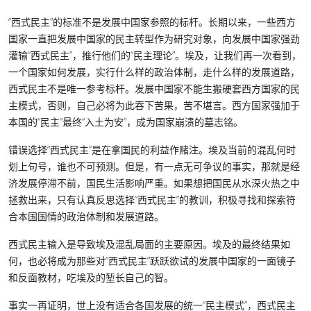
“西式民主”的标准不是发展中国家参照的标杆。长期以来，一些西方
国家一直把发展中国家的民主转型作为研究对象，向发展中国家强劲
灌输“西式民主”，推行他们的“民主理论”。埃及，让我们再一次看到，
一个国家如何发展，实行什么样的政治体制，走什么样的发展道路，
西式民主不是唯一参考标杆。发展中国家不能生搬硬套西方国家的民
主模式，否则，自己必将为此吞下苦果，苦不堪言。西方国家强加于
本国的“民主”最终“入土为安”，成为国家崩溃的墓志铭。
错误选择“西式民主”是在拿国民的利益作赌注。埃及当前的混乱何时
划上句号，谁也不可预测。但是，有一点无可争议的事实，那就是经
济发展停滞不前，国民生活影响严重。如果想把国民从水深火热之中
拯救出来，只有认真反思选择“西式民主”的教训，积极寻找和探索符
合本国国情的政治体制和发展道路。
西式民主输入是导致埃及混乱局面的主要原因。埃及的最终结果如
何，也必将成为那些对“西式民主”跃跃欲试的发展中国家的一面镜子
和反面教材，吃埃及的堑长自己的智。
事实一再证明，世上没有适合各国发展的统一“民主模式”，西式民主