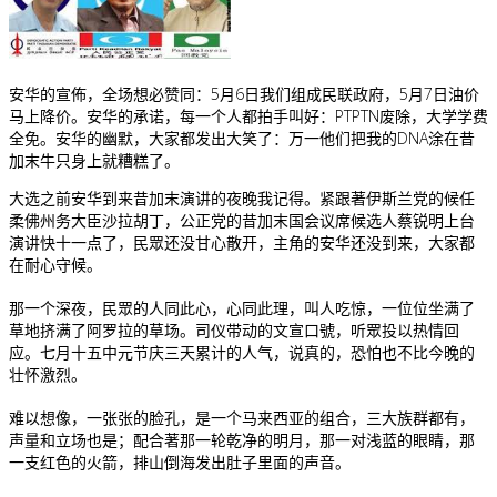
安华的宣佈，全场想必赞同：5月6日我们组成民联政府，5月7日油价
马上降价。安华的承诺，每一个人都拍手叫好：PTPTN废除，大学学费
全免。安华的幽默，大家都发出大笑了：万一他们把我的DNA涂在昔
加末牛只身上就糟糕了。
大选之前安华到来昔加末演讲的夜晚我记得。紧跟著伊斯兰党的候任
柔佛州务大臣沙拉胡丁，公正党的昔加末国会议席候选人蔡锐明上台
演讲快十一点了，民眾还没甘心散开，主角的安华还没到来，大家都
在耐心守候。
那一个深夜，民眾的人同此心，心同此理，叫人吃惊，一位位坐满了
草地挤满了阿罗拉的草场。司仪带动的文宣口號，听眾投以热情回
应。七月十五中元节庆三天累计的人气，说真的，恐怕也不比今晚的
壮怀激烈。
难以想像，一张张的脸孔，是一个马来西亚的组合，三大族群都有，
声量和立场也是；配合著那一轮乾净的明月，那一对浅蓝的眼睛，那
一支红色的火箭，排山倒海发出肚子里面的声音。