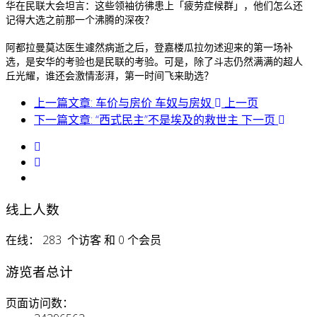
华在民联大会坦言：这些领袖彷彿患上「疲劳症候群」，他们怎么还
记得大选之前那一个沸腾的深夜？
阿都拉曼莫达医生遽然病逝之后，登嘉楼瓜拉勿述迎来的第一场补
选，是安华的考验也是民联的考验。可是，除了斗志仍然满满的超人
丘光耀，谁还会激情澎湃，第一时间飞来助选？
上一篇文章: 车价与房价 车奴与房奴
上一页
下一篇文章: “西式民主”不是埃及的救世主
下一页
线上人数
在线： 283 个访客 和 0 个会员
游览者总计
页面访问数：