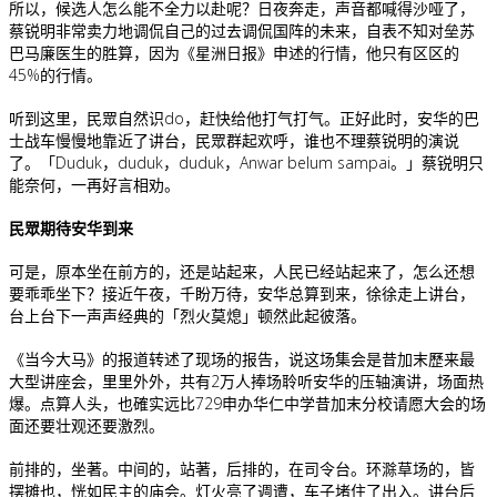
所以，候选人怎么能不全力以赴呢？日夜奔走，声音都喊得沙哑了，
蔡锐明非常卖力地调侃自己的过去调侃国阵的未来，自表不知对垒苏
巴马廉医生的胜算，因为《星洲日报》申述的行情，他只有区区的
45%的行情。
听到这里，民眾自然识do，赶快给他打气打气。正好此时，安华的巴
士战车慢慢地靠近了讲台，民眾群起欢呼，谁也不理蔡锐明的演说
了。「Duduk，duduk，duduk，Anwar belum sampai。」蔡锐明只
能奈何，一再好言相劝。
民眾期待安华到来
可是，原本坐在前方的，还是站起来，人民已经站起来了，怎么还想
要乖乖坐下？接近午夜，千盼万待，安华总算到来，徐徐走上讲台，
台上台下一声声经典的「烈火莫熄」顿然此起彼落。
《当今大马》的报道转述了现场的报告，说这场集会是昔加末歷来最
大型讲座会，里里外外，共有2万人捧场聆听安华的压轴演讲，场面热
爆。点算人头，也確实远比729申办华仁中学昔加末分校请愿大会的场
面还要壮观还要激烈。
前排的，坐著。中间的，站著，后排的，在司令台。环滁草场的，皆
摆摊也，恍如民主的庙会。灯火亮了週遭，车子堵住了出入。讲台后