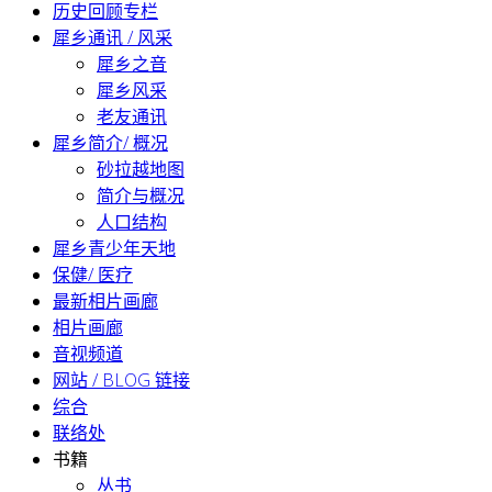
历史回顾专栏
犀乡通讯 / 风采
犀乡之音
犀乡风采
老友通讯
犀乡简介/ 概况
砂拉越地图
简介与概况
人口结构
犀乡青少年天地
保健/ 医疗
最新相片画廊
相片画廊
音视频道
网站 / BLOG 链接
综合
联络处
书籍
丛书