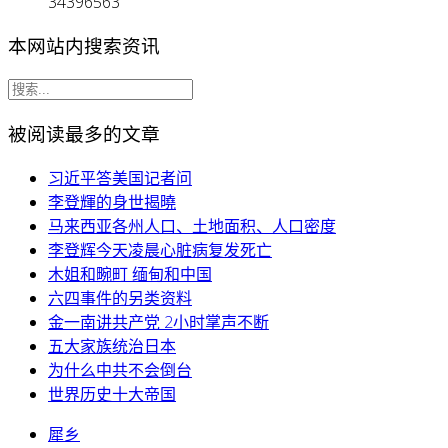
34396563
本网站内搜索资讯
被阅读最多的文章
习近平答美国记者问
李登輝的身世揭曉
马来西亚各州人口、土地面积、人口密度
李登辉今天凌晨心脏病复发死亡
木姐和畹町 缅甸和中国
六四事件的另类资料
金一南讲共产党 2小时掌声不断
五大家族统治日本
为什么中共不会倒台
世界历史十大帝国
犀乡