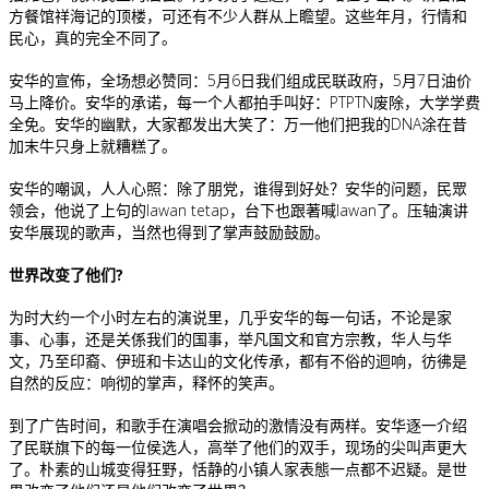
方餐馆祥海记的顶楼，可还有不少人群从上瞻望。这些年月，行情和
民心，真的完全不同了。
安华的宣佈，全场想必赞同：5月6日我们组成民联政府，5月7日油价
马上降价。安华的承诺，每一个人都拍手叫好：PTPTN废除，大学学费
全免。安华的幽默，大家都发出大笑了：万一他们把我的DNA涂在昔
加末牛只身上就糟糕了。
安华的嘲讽，人人心照：除了朋党，谁得到好处？安华的问题，民眾
领会，他说了上句的lawan tetap，台下也跟著喊lawan了。压轴演讲
安华展现的歌声，当然也得到了掌声鼓励鼓励。
世界改变了他们?
为时大约一个小时左右的演说里，几乎安华的每一句话，不论是家
事、心事，还是关係我们的国事，举凡国文和官方宗教，华人与华
文，乃至印裔、伊班和卡达山的文化传承，都有不俗的迴响，彷彿是
自然的反应：响彻的掌声，释怀的笑声。
到了广告时间，和歌手在演唱会掀动的激情没有两样。安华逐一介绍
了民联旗下的每一位侯选人，高举了他们的双手，现场的尖叫声更大
了。朴素的山城变得狂野，恬静的小镇人家表態一点都不迟疑。是世