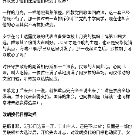
界改变了他们还是他们改变了世界？
一样的月光，一样地照著蔡细歷。回教党回教国回教法，这一套已经
彻底不行了。那一位过去一直排斥伊斯兰党的中学同学，现在也坦言
他的心理其实不再抗拒改变。
安华在台上透露民联的代表准备集体披上月亮的旗帜上阵第13届大
选，群眾甚至纷纷大声叫好。Ubah才是今晚的主题，也正是安华促销
的卖点，海啸2.0似乎已从这里引发了，那一晚起义之后，沙拉胡丁可
以放心了吗？
时任守护政府的副首相丹斯那一个深夜，民眾的人同此心，心同此
理，叫人吃惊，一位位坐满了草地挤满了阿罗拉的草场。司仪带动的
文宣口號，听眾投以热情回应。
里慕尤丁后来开口一说，就把重点完完全全说出来了：讲座票房全场
爆满，並不代表获得支持。国阵的集会，也同样叫座（解读：也同样
意味未必贏得选票）。
改朝换代目標动摇
是耶非耶，5月5日选票一开，江山主人，还是不ubah；反而是一部份
民联领袖大选过后，开始失去斗志，对改朝换代的目標也动摇了。安