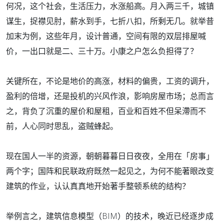
何况，这个社会，生活压力，水涨船高。月入两三千，城镇
谋生，捉襟见肘，薪水到手，七折八扣，所剩无几。就举昔
加末为例，这些年月，设计普通，空间有限的双层排屋喊
价，一出口就是二、三十万。小康之户怎么负担得了？
关键所在，不论是地价的高涨，材料的偏贵，工资的调升，
盈利的倍增，还是投机的兴风作浪，影响房屋市场；总而言
之，背负了沉重的屋价和屋租，百业和百姓不但呆滯而不
前，人心同时思乱，盗贼蜂起。
现在国人一半的资源，朝朝暮暮日日夜夜，全用在「房事」
两个字；国阵和民联政府既然一起见之，为何不能著眼改变
建筑的作业，认认真真地开始著手整顿系统的结构？
举例言之，建筑信息模型（BIM）的技术，晚近已经逐步成