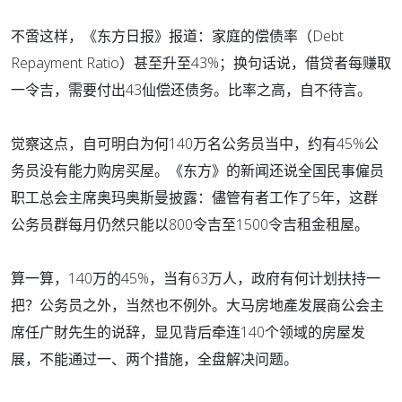
不啻这样，《东方日报》报道：家庭的偿债率（Debt
Repayment Ratio）甚至升至43%；换句话说，借贷者每赚取
一令吉，需要付出43仙偿还债务。比率之高，自不待言。
觉察这点，自可明白为何140万名公务员当中，约有45%公
务员没有能力购房买屋。《东方》的新闻还说全国民事僱员
职工总会主席奥玛奥斯曼披露：儘管有者工作了5年，这群
公务员群每月仍然只能以800令吉至1500令吉租金租屋。
算一算，140万的45%，当有63万人，政府有何计划扶持一
把？公务员之外，当然也不例外。大马房地產发展商公会主
席任广財先生的说辞，显见背后牵连140个领域的房屋发
展，不能通过一、两个措施，全盘解决问题。