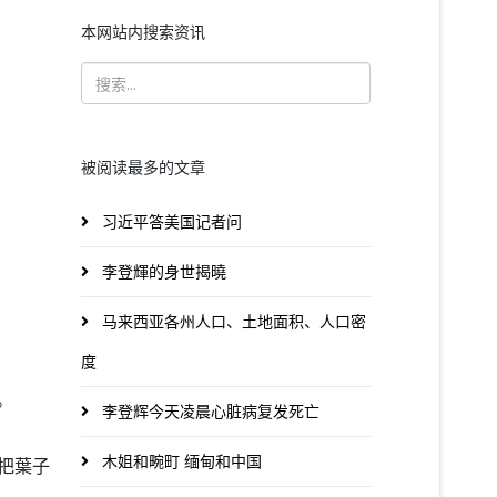
本网站内搜索资讯
被阅读最多的文章
习近平答美国记者问
李登輝的身世揭曉
马来西亚各州人口、土地面积、人口密
度
。
李登辉今天凌晨心脏病复发死亡
木姐和畹町 缅甸和中国
把葉子