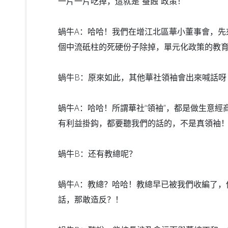
一片一片吃掉，這就是“蚕蝕”政策！
蝸牛A：哈哈！我們在增江北區華小董事會，先
個中流砥柱的死硬份子除掉，單元化政策的教
蝸牛B：原來如此，其他華社領袖會出來喊話呀
蝸牛A：哈哈！所謂華社“領袖”，都是做生意經
有利益掛鈎，
都要聽我們的話的，不是真領袖
蝸牛B：还有教總呢？
蝸牛A：教總？哈哈！教總早已被我們收編了，
話，那敢造反？！