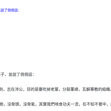
並說了俏俏話：
葉子，並說了俏俏話：
劍，志在沛公，
目的是要吃掉老葉，分裂董總，瓦解華教的組織
物，沒骨頭，
沒骨氣，其實我們啃食功夫一流，在不知不覺中，