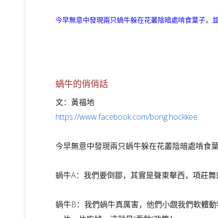
今早無意中發現兩只蝸牛躲在花叢陰暗處啃食葉子，
蝸牛的俏俏話
文：黃福地
https://www.facebook.com/bong.hockkee
今早無意中發現兩只蝸牛躲在花叢陰暗處啃食
蝸牛A：我們要倒鄒，其實是聲東擊西，項莊舞
蝸牛B：我們蝸牛真厲害，他們小覷我們軟體動