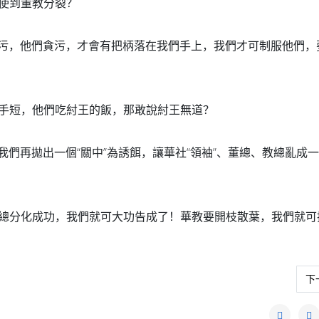
使到董教分裂？
污，他們貪污，
才會有把柄落在我們手上，我們才可制服他們，
手短，
他們吃紂王的飯，那敢說紂王無道？
我們再拋出一個“
關中”為誘餌，讓華社“領袖”、董總、教總亂成
總分化成功，
我們就可大功告成了！華教要開枝散葉，我們就可把
下
下