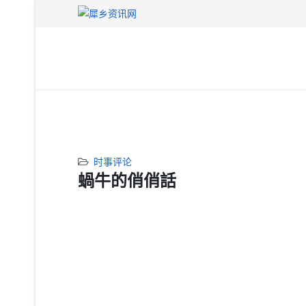
时事评论
蝸牛的俏俏話