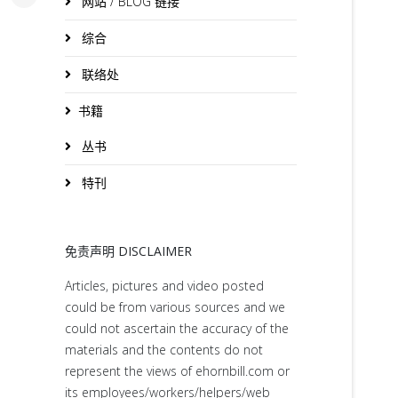
网站 / BLOG 链接
综合
联络处
书籍
丛书
特刊
免责声明 DISCLAIMER
Articles, pictures and video posted
could be from various sources and we
could not ascertain the accuracy of the
materials and the contents do not
represent the views of ehornbill.com or
its employees/workers/helpers/web