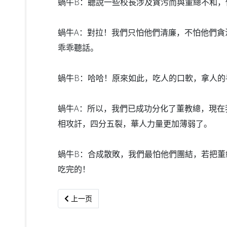
蝸牛B：聽說一些校長涉及貪污而與董總不和，
蝸牛A：對拉！我們只怕他們清廉，不怕他們貪
乖乖聽話。
蝸牛B：哈哈！原來如此，吃人的口軟，拿人的
蝸牛A：所以，我們已成功分化了董教總，現在
相攻訐，
四分五裂，華人力量更加薄弱了。
蝸牛B：合成散敗，我們最怕他們團結，若把董
吃完的！
上一篇文章: BBC：港逾千佔領者曾到挪威特訓
上一页