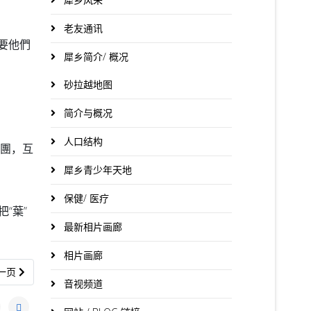
老友通讯
要他們
犀乡简介/ 概况
砂拉越地图
简介与概况
人口结构
一團，互
犀乡青少年天地
保健/ 医疗
“葉”
最新相片画廊
相片画廊
一篇文章: 董總諸公，好自為之
一页
音视频道