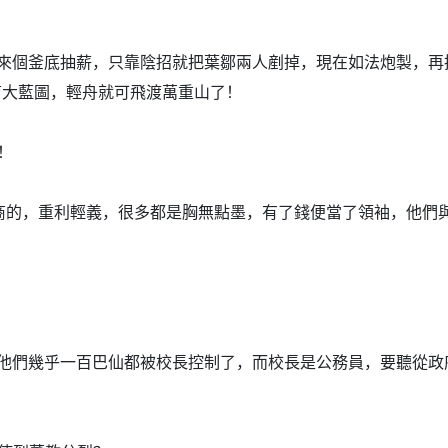
來個釜底抽薪，
只靠陰招就把葉鄒兩人剷掉，現在如法炮製，
再
育大藍圖，
輕舟就可飛渡萬重山了！
！
商的，重利輕義，
很多都是胸無點墨，有了錢便當了領袖，他們
！
他們幾乎一百巴仙都被校長控制了，而校長是公務員，
要聽從政