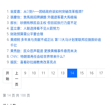
翁爱嘉：从D到A──团结政府该如何突破改革瓶颈？
張慶信：敦馬挑招牌課題 外國遊客憂大馬極端
部长：砂拥有移民自主权 但目前执行力度不足
蓝立康：人联选择看不见火箭努力
财政预算需公平要合理
黄顺舸:多年来与贡献不成正比 第13大马计划里联邦应拨款砂逾
千亿
黄秀励：民众怨声载道 更换黄桶事件悬而未决
CNN：特朗普再任会给世界带来什么？
振民：喜看砂拉越教育改革亮点
开
上
9
10
11
12
13
14
15
16
17
始
一
页
第 14 页 共 188 页