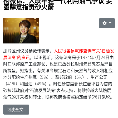
杨薇讳：人联年轻一代利用油气争议 妄
图肆意指责砂火箭
朋岭区州议员杨薇讳表示，
人民很容易就能查询有关”石油发
展法令”的资讯
，以正视听。这条法令是于1974年7月24日由
时任联邦原产工业部长，也是已故砂拉越州元首敦泰益玛目
所提呈。
她指出，有关法令规定石油和天然气的收入将相应
地分配给生产州属（5%）、联邦政府（5%）、生产公司
（41%）和国油（49%）。时任砂首席部长拉曼耶谷为首的
砂拉越政府对“石油发展法令”表态支持，将砂拉越大陆礁层
油气的开采权利转让，联邦政府也按照约定给予5%开采税。
阅读全文...