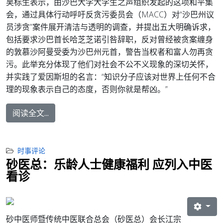
吴标生表示，由沙巴大学大学生之声组织发起的这项和平集
会，通过具体行动呼吁反贪污委员会（MACC）对“沙巴州议
员涉贪”案件展开清洁与透明的调查，并提出五大明确诉求，
包括要求沙巴首长哈芝芝诺引咎辞职，反对曾经被贪案缠身
的敦慕沙阿曼受委为沙巴州元首，警告当权者和富人勿再贪
污。此举充分体现了他们对社会不公不义现象的深切关怀，
并实践了爱因斯坦的名言：“知识分子应该对世界上任何不合
理的现象表示自己的态度，否则你就是帮凶。”
阅读全文...
时事评论
砂医总：乐龄人士健康福利 应列入中医
看诊
砂中医师暨传统中医联合总会（砂医总）会长江宗