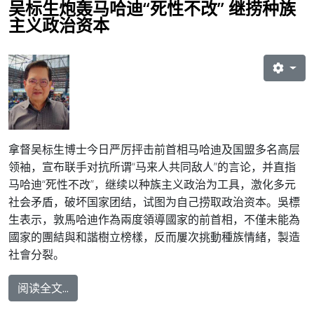
吴标生炮轰马哈迪“死性不改” 继捞种族
主义政治资本
拿督吴标生博士今日严厉抨击前首相马哈迪及国盟多名高层
领袖，宣布联手对抗所谓“马来人共同敌人”的言论，并直指
马哈迪“死性不改”，继续以种族主义政治为工具，激化多元
社会矛盾，破坏国家团结，试图为自己捞取政治资本。吳標
生表示，敦馬哈迪作為兩度領導國家的前首相，不僅未能為
國家的團結與和諧樹立榜樣，反而屢次挑動種族情緒，製造
社會分裂。
阅读全文...