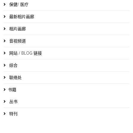
保健/ 医疗
最新相片画廊
相片画廊
音视频道
网站 / BLOG 链接
综合
联络处
书籍
丛书
特刊