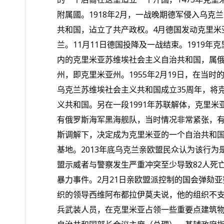
附属國。
1918
年
2
月，一战晚期德军侵入乌克兰
共和国，迠立了共产政权。
4
月德国发动克里米
兰。
11
月
11
日德国投降及一战结束。
1919
年克
内的克里米亚苏维埃社会主义自治共和国，属
州，即克里米亚州。
1955
年
2
月
19
日，在当时
乌克兰苏维埃社会主义共和国成立
35
周年，将
义共和国。另在一段
1991
年苏联解体，克里米
有俄罗斯海军黑海舰队，当时情况非常紧张，
斯调解下，决定成为克里米亚的一个自治共和
基地。
2013
年底乌克兰亲欧盟民众认为该行为
盟示威者与警察发生严重冲突至少导致
82
人死
暴力事件。
2
月
21
日亲欧盟派控制的国会弹劾亚
织的领导西维阿布都拉伊莫夫说，他的组织不
兵武装人员，在克里米亚占领一些重要点建筑