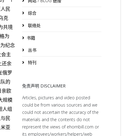
网站 / BLOG 链接
亚人民
综合
乌克
联络处
为共境
格为
书籍
议为纪念
丛书
社会主
特刊
上还余
在俄罗
舰队的
免责声明 DISCLAIMER
日亲欧
Articles, pictures and video posted
大规模
could be from various sources and we
靼人组
could not ascertain the accuracy of the
队与民
materials and the contents do not
里米亚
represent the views of ehornbill.com or
its employees/workers/helpers/web