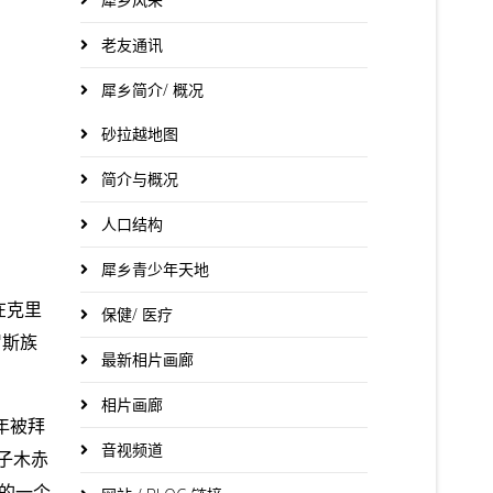
老友通讯
犀乡简介/ 概况
砂拉越地图
简介与概况
人口结构
犀乡青少年天地
在克里
保健/ 医疗
罗斯族
最新相片画廊
相片画廊
年被拜
音视频道
子木赤
的一个