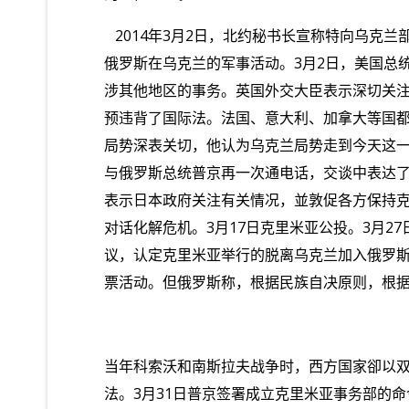
2014
年
3
月
2
日，北约秘书长宣称特向乌克兰
俄罗斯在乌克兰的军事活动。
3
月
2
日，美国总
涉其他地区的事务。英国外交大臣表示深切关
预违背了国际法。法国、意大利、加拿大等国
局势深表关切，他认为乌克兰局势走到今天这
与俄罗斯总统普京再一次通电话，交谈中表达
表示日本政府关注有关情况，並敦促各方保持
对话化解危机。
3
月
17
日克里米亚公投。
3
月
27
议，认定克里米亚举行的脱离乌克兰加入俄罗
票活动。但俄罗斯称，根据民族自决原则，根
当年科索沃和南斯拉夫战争时，西方国家卻以
法。
3
月
31
日普京签署成立克里米亚事务部的命