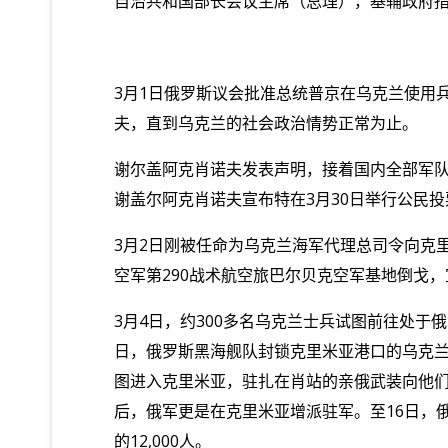
自治共和国部长会议主席（总理），基辅政府
3
月
1
日俄罗斯议会批准总统普京在乌克兰使用
夫，直到乌克兰的社会政治情势正常为止。
谢尔盖阿克肖诺夫发表声明，接着国内全部军
谢盖尔阿克肖诺夫宣布特在
3
月
30
日举行公民投
3
月
2
日刚被任命为乌克兰海军代理总司令向克
空军第
290
战术航空旅巴尔贝克空军基地倒戈，
3
月
4
日，约
300
多名乌克兰士兵试图前往处于俄
日，俄罗斯黑海舰队封锁克里米亚港口的乌克
图进入克里米亚，驻扎在肖站的亲俄武装向他
后，俄军更是在克里米亚增派驻军。至
16
日，
的
12,000
人。