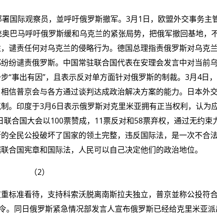
部署国际观察员，並呼吁俄罗斯撤军。
3
月
1
日，欧盟外交事务主
统奥巴马呼吁俄罗斯缓和乌克兰的紧张局势，把俄军撤回基地，
注，谴责任何对乌克兰的侵略行为。德国总理指责俄罗斯对乌克
都纷纷谴责俄罗斯。中国常驻联合国代表在安理会发言中对当前
一步
“
事出有因
”
，且表示反对单方面针对俄罗斯的制裁。
3
月
4
日，
了相信普京会与各方通过谈判达成政治解决方案的能力。日本外
克制。印度于
3
月
6
日表示俄罗斯对克里米亚拥有正当权利，认为
日联合国大会以
100
票赞成，
11
票反对和
58
票弃权，通过无约束
斯的全民公投破坏了国家的领土完整，违反国际法，是一次不合
据联合国宪章和国际法，人民可以自己决定他们的政治地位。
（
2
）
双重标准看待，支持科索沃脱离南斯拉夫独立，普京並称公投符
令。同日俄罗斯紧急情况部发言人宣布俄罗斯已经给克里米亚派