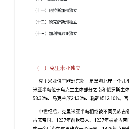
（十一）阿拉斯加州独立
（十二）德克萨斯州独立
（十三）加利福尼亚独立
（一）克里米亚独立
克里米亚位于欧洲东部，是黑海北岸一个几
米亚半岛位于乌克兰主体部分之南和俄罗斯主
58.32%
、乌克兰族
24.32%
、鞑靼族
12.10%
。官
中世纪后，克里米亚半岛相继被不同民族占
占庭帝国、
1237
年前钦察人、
1237
年被蒙古帝
的一个后裔在这里迠立一个汗国，
1475
年克里