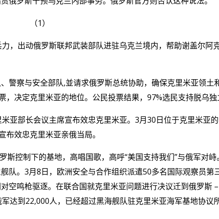
指责俄罗斯干预乌克兰内部事务。俄罗斯官方则否认这种说法。
（
1
）
兵力，出动俄罗斯联邦武装部队进驻乌克兰境内，帮助谢盖尔阿
队、警察与安全部队
,
並请求俄罗斯总统协助，确保克里米亚领土
票，决定克里米亚的地位。公民投票结果，
97%
选民支持脱乌独
里米亚部长会议主席宣布效忠克里米亚。
3
月
30
日位于克里米亚的
宣布效忠克里米亚亲俄当局。
罗斯控制下的基地，高唱国歌，高呼
“
美国支持我们
”
与俄军对峙
兰舰队。
3
月
8
日，欧洲安全与合作组织派遣
50
多名国际观察员第
们对空鸣枪驱逐。在联合国就克里米亚问题进行决议迁到俄罗斯
俄军达到
22,000
人，已经超过黑海舰队驻克里米亚海军基地协议