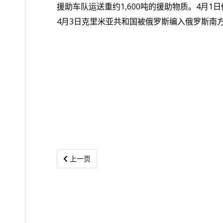
援助车队运送重约
1,600
吨的援助物质。
4
月
1
日
4
月
3
日克里米亚共和国被俄罗斯编入俄罗斯南
上一篇文章: 全文丨2020年美国侵犯人权报告
上一页