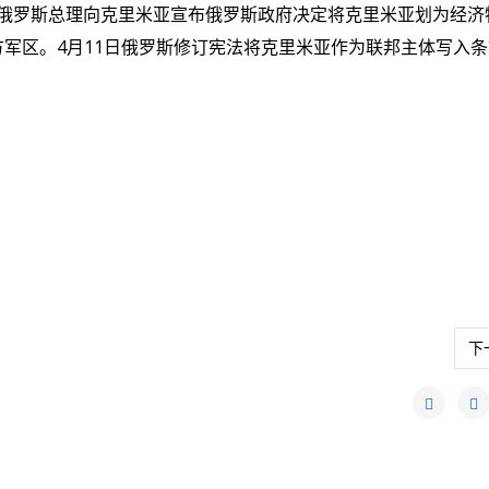
俄罗斯总理向克里米亚宣布俄罗斯政府决定将克里米亚划为经济
方军区。
4
月
11
日俄罗斯修订宪法将克里米亚作为联邦主体写入条
下
下