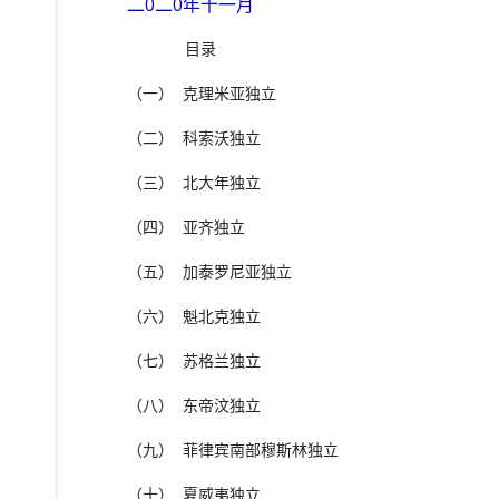
二
0
二
0
年十一月
目录
（一）
克理米亚独立
（二）
科索沃独立
（三）
北大年独立
（四）
亚齐独立
（五）
加泰罗尼亚独立
（六）
魁北克独立
（七）
苏格兰独立
（八）
东帝汶独立
（九）
菲律宾南部穆斯林独立
（十）
夏威夷独立