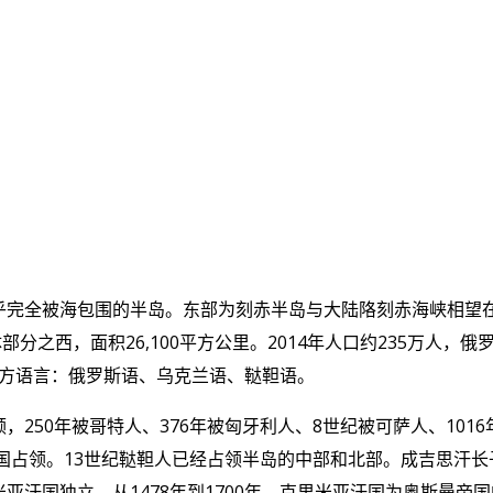
乎完全被海包围的半岛。东部为刻赤半岛与大陆䧄刻赤海峡相望
体部分之西，面积
26,100
平方公里。
2014
年人口约
235
万人，俄
方语言：俄罗斯语、乌克兰语、鞑靼语。
领，
250
年被哥特人、
376
年被匈牙利人、
8
世纪被可萨人、
1016
国占领。
13
世纪鞑靼人已经占领半岛的中部和北部。成吉思汗长
米亚汗国独立。从
1478
年到
1700
年，克里米亚汗国为奥斯曼帝国