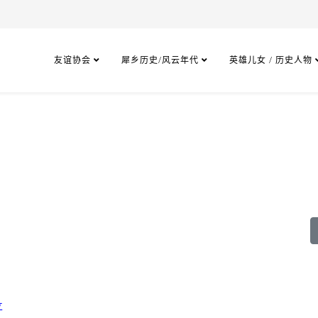
友谊协会
犀乡历史/风云年代
英雄儿女 / 历史人物
立