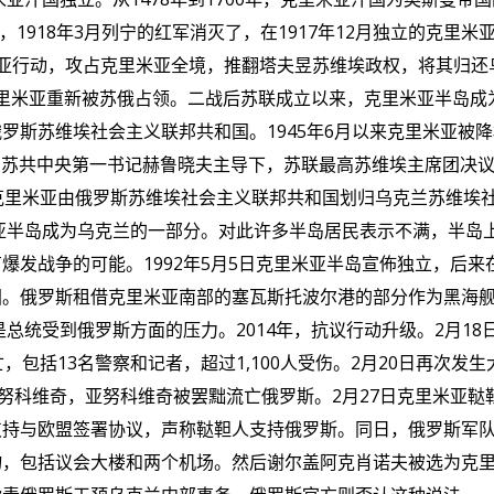
，
1918
年
3
月列宁的红军消灭了，在
1917
年
12
月独立的克里米
亚行动，攻占克里米亚全境，推翻塔夫昱苏维埃政权，将其归还
里米亚重新被苏俄占领。二战后苏联成立以来，克里米亚半岛成
俄罗斯苏维埃社会主义联邦共和国。
1945
年
6
月以来克里米亚被降
的苏共中央第一书记赫鲁晓夫主导下，苏联最高苏维埃主席团决
克里米亚由俄罗斯苏维埃社会主义联邦共和国划归乌克兰苏维埃
亚半岛成为乌克兰的一部分。对此许多半岛居民表示不满，半岛
有爆发战争的可能。
1992
年
5
月
5
日克里米亚半岛宣佈独立，后来
国。俄罗斯租借克里米亚南部的塞瓦斯托波尔港的部分作为黑海
是总统受到俄罗斯方面的压力。
2014
年，抗议行动升级。
2
月
18
亡，包括
13
名警察和记者，超过
1,100
人受伤。
2
月
20
日再次发生
努科维奇，亚努科维奇被罢黜流亡俄罗斯。
2
月
27
日克里米亚鞑
支持与欧盟签署协议，声称鞑靼人支持俄罗斯。同日，俄罗斯军
物，包括议会大楼和两个机场。然后谢尔盖阿克肖诺夫被选为克