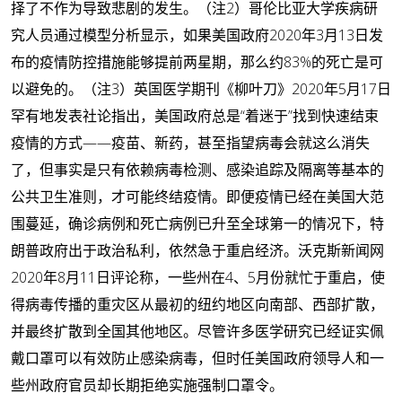
择了不作为导致悲剧的发生。（注2）哥伦比亚大学疾病研
究人员通过模型分析显示，如果美国政府2020年3月13日发
布的疫情防控措施能够提前两星期，那么约83%的死亡是可
以避免的。（注3）英国医学期刊《柳叶刀》2020年5月17日
罕有地发表社论指出，美国政府总是“着迷于”找到快速结束
疫情的方式——疫苗、新药，甚至指望病毒会就这么消失
了，但事实是只有依赖病毒检测、感染追踪及隔离等基本的
公共卫生准则，才可能终结疫情。即便疫情已经在美国大范
围蔓延，确诊病例和死亡病例已升至全球第一的情况下，特
朗普政府出于政治私利，依然急于重启经济。沃克斯新闻网
2020年8月11日评论称，一些州在4、5月份就忙于重启，使
得病毒传播的重灾区从最初的纽约地区向南部、西部扩散，
并最终扩散到全国其他地区。尽管许多医学研究已经证实佩
戴口罩可以有效防止感染病毒，但时任美国政府领导人和一
些州政府官员却长期拒绝实施强制口罩令。