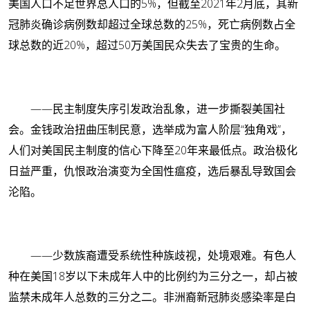
美国人口不足世界总人口的5%，但截至2021年2月底，其新
冠肺炎确诊病例数却超过全球总数的25%，死亡病例数占全
球总数的近20%，超过50万美国民众失去了宝贵的生命。
——民主制度失序引发政治乱象，进一步撕裂美国社
会。金钱政治扭曲压制民意，选举成为富人阶层“独角戏”，
人们对美国民主制度的信心下降至20年来最低点。政治极化
日益严重，仇恨政治演变为全国性瘟疫，选后暴乱导致国会
沦陷。
——少数族裔遭受系统性种族歧视，处境艰难。有色人
种在美国18岁以下未成年人中的比例约为三分之一，却占被
监禁未成年人总数的三分之二。非洲裔新冠肺炎感染率是白