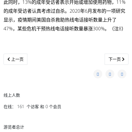
此同时，13%的成年受访者表示开始或增加使用药物，11%
的成年受访者认真考虑过自杀。2020年6月发布的一项研究
显示，疫情期间美国自杀救助热线电话接听数量上升了
47%，某些危机干预热线电话接听数量暴涨300%。（注8）
上一篇文章: 全文丨二0二0年美国侵犯人权报告
下一篇文章:
上一页
下一页
线上人数
在线： 161 个访客 和 0 个会员
游览者总计