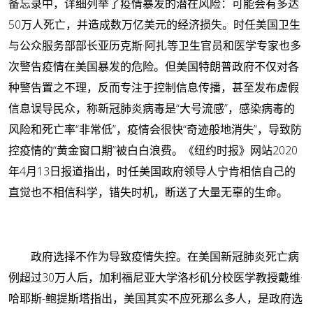
备忘录中，详细列举了疫情暴发的潜在风险：可能会有多达
50万人死亡，并造成数万亿美元的经济损失。时任美国卫生
与公众服务部部长亚历克斯·阿扎等卫生官员和医学专家也多
次警告疫情在美国暴发的危险。但美国特朗普政府不仅对各
种警告置之不理，反而专注于控制信息传播，甚至发布虚假
信息误导民众，称新冠肺炎病毒是“大号流感”，感染病毒的
风险和死亡率“非常低”，疫情会很快“奇迹般地消失”，导致防
控疫情的“黄金窗口期”被白白浪费。《纽约时报》网站2020
年4月13日报道指出，时任美国政府领导人宁肯相信自己的
直觉也不相信科学，错失时机，断送了大量无辜的生命。
政府选择不作为导致疫情失控。在美国新冠肺炎死亡病
例超过30万人后，加利福尼亚大学洛杉矶分校医学教授戴维·
哈耶斯-鲍提斯塔指出，美国其实不应死那么多人，是政府选