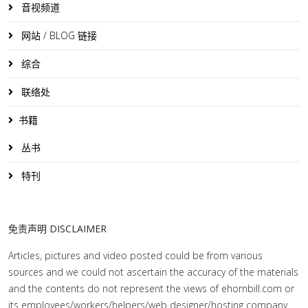
音视频道
网站 / BLOG 链接
综合
联络处
书籍
丛书
特刊
免责声明 DISCLAIMER
Articles, pictures and video posted could be from various
sources and we could not ascertain the accuracy of the materials
and the contents do not represent the views of ehornbill.com or
its employees/workers/helpers/web designer/hosting company