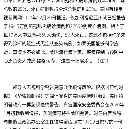
口不足世界总人口的5%，其新冠肺炎确诊病例数却超过全球
总数的25%，死亡病例数占全球总数的近20%。美国有线电
视新闻网2020年12月20日报道，仅加利福尼亚州就已经报告
了184.5万例新冠肺炎确诊病例和22599例死亡病例，相当于
每10万人中就有4669人确诊、57人死亡，这还不包括许多未
得到诊断的轻症或无症状感染病例。如果美国能够科学应
对，事情本不必如此。美国流行病学家、疾病控制与预防中
心原负责人威廉·福格认为，“这是一场屠杀”。（注1）
领导人无视科学警告刻意淡化疫情风险。根据《纽约时
报》《华盛顿邮报》等媒体复盘的美国疫情时间线，美国特
朗普政府一再忽视疫情警告。白宫国家安全委员会在2020年
1月初就收到情报，预测病毒将在美国蔓延。时任白宫贸易
与制造业政策办公室主任彼得·纳瓦罗在1月29日撰写的一份