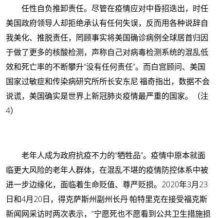
任性自负推卸责任。尽管在疫情应对中昏招迭出，时任
美国政府领导人却拒绝承认有任何失误，反而用各种说辞自
我美化、推脱责任，罔顾事实将美国确诊病例全球居首归因
于做了更多的核酸检测，声称自己对病毒检测系统的混乱低
效和死亡率的不断攀升“没有任何责任”。而白宫顾问、美国
国家过敏症和传染病研究所所长安东尼·福奇指出，数据不会
说谎，美国确实是世界上新冠肺炎疫情最严重的国家。（注
4）
老年人成为政府抗疫不力的“牺牲品”。疫情中原本就面
临更大风险的老年人群体，在混乱不堪的疫情防控体系中被
进一步边缘化，面临着生命贬值、尊严贬损。2020年3月23
日和4月20日，得克萨斯州副州长丹·帕特里克在接受福克斯
新闻网采访时两次表示，“宁愿死也不愿看到公共卫生措施损