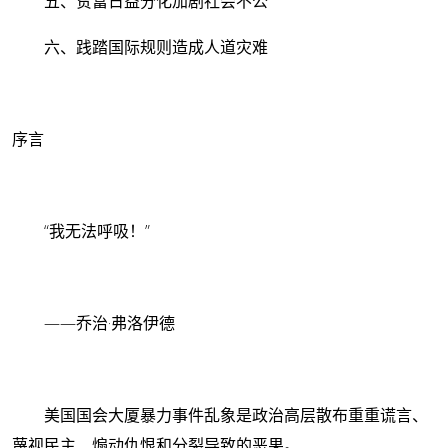
五、贫富日益分化加剧社会不公
六、践踏国际规则造成人道灾难
序言
“我无法呼吸！”
——乔治·弗洛伊德
美国国会大厦暴力事件乱象是政治高层散布重重谎言、
蔑视民主、煽动仇恨和分裂导致的恶果。