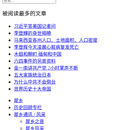
被阅读最多的文章
习近平答美国记者问
李登輝的身世揭曉
马来西亚各州人口、土地面积、人口密度
李登辉今天凌晨心脏病复发死亡
木姐和畹町 缅甸和中国
六四事件的另类资料
金一南讲共产党 2小时掌声不断
五大家族统治日本
为什么中共不会倒台
世界历史十大帝国
犀乡
历史回顾专栏
犀乡通讯 / 风采
犀乡之音
犀乡风采