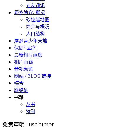
老友通讯
犀乡简介/ 概况
砂拉越地图
简介与概况
人口结构
犀乡青少年天地
保健/ 医疗
最新相片画廊
相片画廊
音视频道
网站 / BLOG 链接
综合
联络处
书籍
丛书
特刊
免责声明 Disclaimer