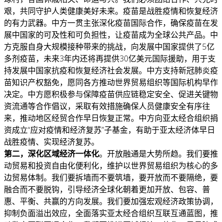
艰，共同守护人类健康美好未来。疫苗是战胜疫情和恢复经济
的有力武器。中方一贯主张深化疫苗国际合作，确保疫苗在发
展中国家的可及性和可负担性，让疫苗成为全球公共产品。中
方克服自身大规模接种带来的挑战，向发展中国家提供了5亿
多剂疫苗，未来3年内还将再提供30亿美元国际援助，用于支
持发展中国家抗疫和恢复经济社会发展。中方支持新冠肺炎疫
苗知识产权豁免，愿同各方推动世界贸易组织等国际机构早作
决定。中方愿积极参与保障疫苗供应链稳定安全、促进关键物
资流通等合作倡议，采取有效措施确保人员健康安全有序往
来，推动地区经贸合作早日恢复正常。中方向亚太经合组织捐
资成立“应对疫情和经济复苏”子基金，有助于亚太经济体早日
战胜疫情、实现经济复苏。
第二，深化区域经济一体化
。开放融通是大势所趋。我们要推
动贸易和投资自由化便利化，维护以世界贸易组织为核心的多
边贸易体制。我们要拆墙而不要筑墙，要开放而不要隔绝，要
融合而不要脱钩，引导经济全球化朝着更加开放、包容、普
惠、平衡、共赢的方向发展。我们要加强宏观经济政策协调，
抑制负面溢出效应，全面落实亚太经合组织互联互通蓝图，推