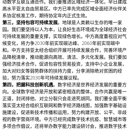
动数字互联互通合作。我们要推进区域经济一体化，早日建成
高水平亚太自由贸易区。中方已率先完成区域全面经济伙伴关
系协定核准工作，期待协定年内正式生效。
第三，坚持包容可持续发展
。地球是人类赖以生存的唯一家
园。我们要坚持以人为本，让良好生态环境成为全球经济社会
可持续发展的重要支撑，实现绿色增长。中方高度重视应对气
候变化，将力争2030年前实现碳达峰、2060年前实现碳中
和。中方支持亚太经合组织开展可持续发展合作，完善环境产
品降税清单，推动能源向高效、清洁、多元化发展。我们要加
强经济技术合作，促进包容性贸易投资，支持中小企业发展，
加大对妇女等弱势群体的扶持力度，分享消除绝对贫困的经
验，努力落实2030年可持续发展议程。
第四，把握科技创新机遇
。数字经济是世界经济发展的重要方
向。全球数字经济是开放和紧密相连的整体，合作共赢是唯一
正道，封闭排他、对立分裂只会走进死胡同。我们要全面平衡
落实亚太经合组织互联网和数字经济路线图，加强数字基础设
施建设，促进新技术传播和运用，努力构建开放、公平、非歧
视的数字营商环境。中方已经完成数字技术抗疫、智慧城市等
多项合作倡议，还将举办数字能力建设研讨会，推进数字技术