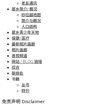
老友通讯
犀乡简介/ 概况
砂拉越地图
简介与概况
人口结构
犀乡青少年天地
保健/ 医疗
最新相片画廊
相片画廊
音视频道
网站 / BLOG 链接
综合
联络处
书籍
丛书
特刊
免责声明 Disclaimer