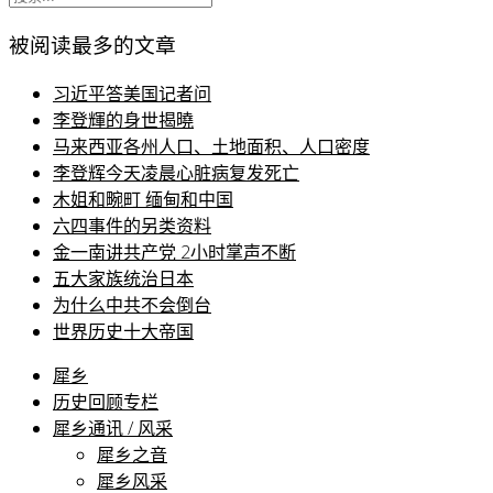
被阅读最多的文章
习近平答美国记者问
李登輝的身世揭曉
马来西亚各州人口、土地面积、人口密度
李登辉今天凌晨心脏病复发死亡
木姐和畹町 缅甸和中国
六四事件的另类资料
金一南讲共产党 2小时掌声不断
五大家族统治日本
为什么中共不会倒台
世界历史十大帝国
犀乡
历史回顾专栏
犀乡通讯 / 风采
犀乡之音
犀乡风采