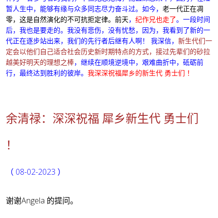
暂人生中，能够有缘与众多同志尽力奋斗过。如今，
老一代正在凋
零，这是自然演化的不可抗拒定律。前天
，
纪作兄也走了
。一段时间
后，我也是要走的。我没有悲伤，没有忧愁，因为，
我看到了新的一
代正在逐步站出来，我们的先行者后继有人啊
！ 我深信，
新生代们一
定会以他们自己适合社会历史新时期特点的方式，接过先辈们的砂拉
越美好明天的理想之棒
，继续在顺境逆境中，艰难曲折中，砥砺前
行，最终达到胜利的彼岸。
我深深祝福犀乡的新生代 勇士们 ！
余清禄：深深祝福 犀乡新生代 勇士们
！
（ 08-02-2023 ）
谢谢Angela 的提问。