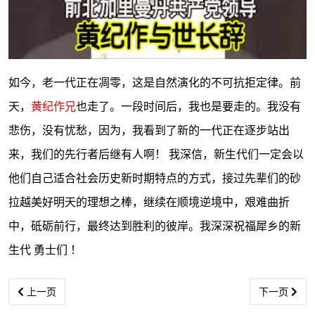
如今，老一代正在凋零，这是自然演化的不可抗拒定律。前
天，
黄纪作兄
也走了。一段时间后，我也是要走的。我没有
悲伤，没有忧愁，因为，我看到了新的一代正在逐步站出
来，我们的先行者后继有人啊！ 我深信，新生代们一定会以
他们自己适合社会历史新时期特点的方式，接过先辈们的砂
拉越美好明天的理想之棒，继续在顺境逆境中，艰难曲折
中，砥砺前行，最终达到胜利的彼岸。我深深祝福犀乡的新
生代 勇士们 ！
上一篇文章: 扬声：砂拉越反帝反殖志士 黄纪作从宪制到武装的斗争
下一篇文章:
上一页
下一页