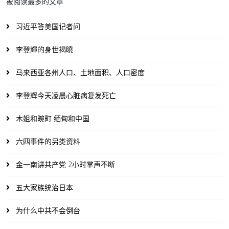
被阅读最多的文章
习近平答美国记者问
李登輝的身世揭曉
马来西亚各州人口、土地面积、人口密度
李登辉今天凌晨心脏病复发死亡
木姐和畹町 缅甸和中国
六四事件的另类资料
金一南讲共产党 2小时掌声不断
五大家族统治日本
为什么中共不会倒台