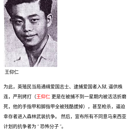
王仰仁
为此，英殖民当局通缉爱国志士、逮捕爱国者入狱, 逼供株
连，严刑拷打（
王仰仁
更是在被捕不到一星期内被活活折磨
死，他的手指甲和脚指甲全被残酷拔掉），甚至枪杀，逼迫
幸存者进入森林武装抗争。 然后，宣布所有不同意马来西亚
计划的抗争者为 “ 恐怖分子 ”。