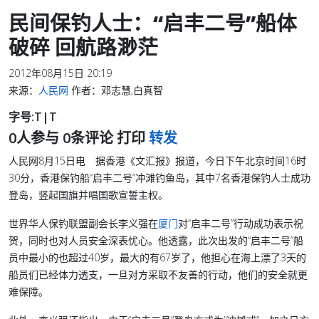
民间保钓人士：“启丰二号”船体
破碎 回航路渺茫
2012年08月15日 20:19
来源：
人民网
作者：邓志慧,白真智
字号:
T
|
T
0
人参与
0
条评论
打印
转发
人民网8月15日电 据香港《文汇报》报道，今日下午北京时间16时
30分，香港保钓船“启丰二号”冲滩钓鱼岛，其中7名香港保钓人士成功
登岛，竖起国旗并唱国歌宣誓主权。
世界华人保钓联盟副会长李义强在
厦门
对“启丰二号”行动成功表示祝
贺，同时也对人员安全深表忧心。他透露，此次出发的“启丰二号”船
员中最小的也超过40岁，最大的有67岁了，他担心在海上漂了3天的
船员们已经体力透支，一旦对方采取不友善的行动，他们的安全就更
难保障。