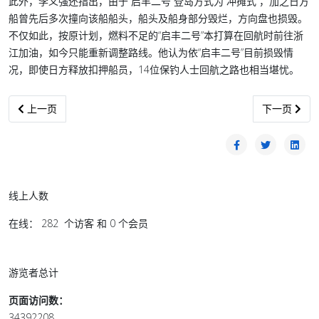
此外，李义强还指出，由于“启丰二号”登岛方式为“冲摊式”，加之日方
船曾先后多次撞向该船船头，船头及船身部分毁烂，方向盘也损毁。
不仅如此，按原计划，燃料不足的“启丰二号”本打算在回航时前往浙
江加油，如今只能重新调整路线。他认为依“启丰二号”目前损毁情
况，即使日方释放扣押船员，14位保钓人士回航之路也相当堪忧。
上一篇文章: 内阁会议没检讨114A条 辩称遭错误诠释断章取义
下一篇文章:
上一页
下一页
线上人数
在线： 282 个访客 和 0 个会员
游览者总计
页面访问数：
34392208