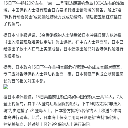
15日下午4时20分左右，“启丰二号”到达距离钓鱼岛100米左右的浅海
域，中国保钓人士没有理会日方要求其退出该海域的警告，船上7名
“保钓行动委员会”成员通过游泳方式成功登岛，随后把五星红旗插在
了钓鱼岛。
据日本NHK报道说，5名香港保钓人士随后被日本冲绳县警方以违反
《出入境管理及难民认定法》为由逮捕。在中方人士登岛前，日本已
经派出了数十人在岛上实施戒备，日本还派出船只对香港保钓船进行
围追堵截。
据悉，日本政府15日下午在首相官邸危机管理中心成立官邸对策室，
专门应对香港保钓人士登陆钓鱼岛一事，日本警察厅也成立以警备局
长为首的相关对策本部。
据日本媒体报道，15日乘船前往钓鱼岛的中国保钓人士共14人，7人
登上钓鱼岛，其中2人登岛后返回保钓船只，下午6时左右以“非法入
境”为由逮捕了5名登岛人士。日本警方拟将5名保钓人士移送至冲绳
本岛进行调查。此后，日本海上保安厅用两只巡逻船“夹持”保钓船，
控制其航向，并对船上另外9名保钓人士进行询问。