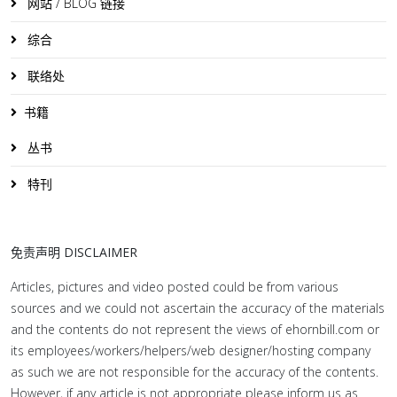
网站 / BLOG 链接
综合
联络处
书籍
丛书
特刊
免责声明 DISCLAIMER
Articles, pictures and video posted could be from various
sources and we could not ascertain the accuracy of the materials
and the contents do not represent the views of ehornbill.com or
its employees/workers/helpers/web designer/hosting company
as such we are not responsible for the accuracy of the contents.
However, if any article is not appropriate please inform us as