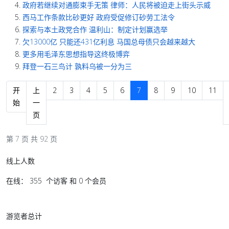
政府若继续对通膨束手无策 律师：人民将被迫走上街头示威
西马工作条款比砂更好 政府受促修订砂劳工法令
探索与本土政党合作 温利山：制定计划赢选举
欠13000亿 只能还431亿利息 马国总母债只会越来越大
更多用毛泽东思想指导这终极博弈
拜登一石三鸟计 孰料乌被一分为三
开
上
2
3
4
5
6
7
8
9
10
11
始
一
页
第 7 页 共 92 页
线上人数
在线： 355 个访客 和 0 个会员
游览者总计