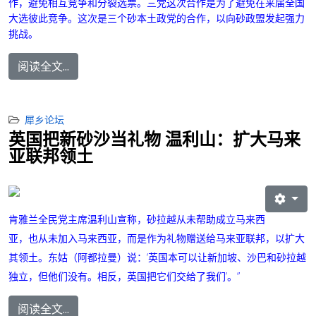
作，避免相互竞争和分裂选票。
三党这次合作是为了避免在来届全国
大选彼此竞争。这次是三个砂本土政党的合作，以向砂政盟发起强力
挑战。
阅读全文...
犀乡论坛
英国把新砂沙当礼物 温利山：扩大马来
亚联邦领土
肯雅兰全民党主席温利山宣称，砂拉越从未帮助成立马来西
亚，也从未加入马来西亚，而是作为礼物赠送给马来亚联邦，以扩大
其领土。
东姑（阿都拉曼）说：‘英国本可以让新加坡、沙巴和砂拉越
独立，但他们没有。相反，英国把它们交给了我们’。”
阅读全文...