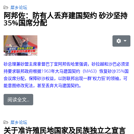
犀乡论坛
阿邦佐：防有人丢弃建国契约 砂沙坚持
35%国席分配
砂总理兼砂盟主席拿督巴丁宜阿邦佐哈里强调，砂拉越和沙巴必须坚
持要求联邦政府根据1963年大马建国契约（MA63）恢复砂沙35%国
会议席分配，保障砂沙权益，以防联邦出现一群“权力狂”的领袖，可
能意图修改宪法，甚至丢弃大马建国契约。
阅读全文...
犀乡论坛
关于准许殖民地国家及民族独立之宣言