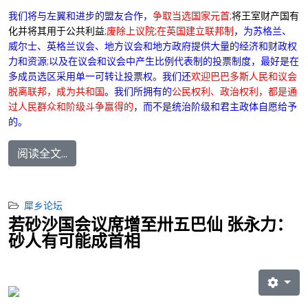
我们将与左翼和进步的盟友合作，
争取当选国家元首
;
将王室财产国有
化并将其用于公共利益
;
废除上议院;在英国建立联邦制
，为苏格兰、
威尔士、英格兰议会、地方议会和地方政府提供大量的经济和财政权
力和资源;以及在议会和议会中产生比例代表制的投票制度，最好是在
多成员选区采用单一可转让投票权。我们还
欢迎巴巴多斯人民和议会
脱离联邦，成为共和国
。
我们所拥有的
公民权利、政治权利，都是通
过人民群众和阶级斗争赢得的
，而不是统治阶级和君主政体自愿给予
的。
阅读全文...
犀乡论坛
若砂沙国会议席增至卅五巴仙 张永力：
砂人有可能成首相