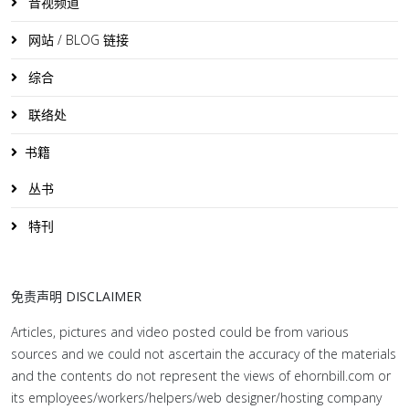
音视频道
网站 / BLOG 链接
综合
联络处
书籍
丛书
特刊
免责声明 DISCLAIMER
Articles, pictures and video posted could be from various
sources and we could not ascertain the accuracy of the materials
and the contents do not represent the views of ehornbill.com or
its employees/workers/helpers/web designer/hosting company