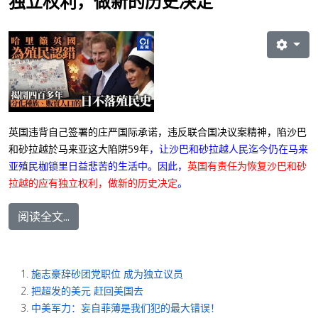
独立权利，做新的历史决定
英国违背自己签署的庄严国际承诺，违反联合国决议案精神，陷沙巴
和砂拉越於马来亚这大陷阱59年
，让
沙巴和砂拉越人民迄今仍在马来
亚殖民枷锁里日益悲苦的生活中
。因此，
英国有责任为恢复沙巴和砂
拉越的应有独立权利，做新的历史决定
。
阅读全文...
施志豪辞砂团党职位 成为独立议员
把超发的美元 赶回美国去
中美军力：妄自菲薄是我们犯的最大错误！