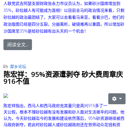
人联党武吉阿瑟支部财政张永力市议员认为，如果砂沙国席增加到
35%，砂拉越人有可能成为首相！
以目前全马的政治情况来看，只剩
砂拉越的政治最团结了，大家可以去看看马来亚，看看沙巴，他们的
政治版图已经是四分五裂，分崩离析，破镜难再以重圆，所以增加砂
沙国席至35%是给砂拉越有出头天的一个机会！
阅读全文...
犀乡论坛
陈宏祥：95%资源遭剥夺 砂大费周章庆
916不值
陈宏祥指出，西马人和西马政府充其量只是高兴916多了一
天公假，根本不理砂拉越有没有发展和砂人面对生活艰辛的问题。他
认为，今天砂拉越迄今的发展和建设依然落后，95%砂资源继续被西
马政府剥夺，若此时砂拉越人或砂拉越政府还在劳师动众花钱和资