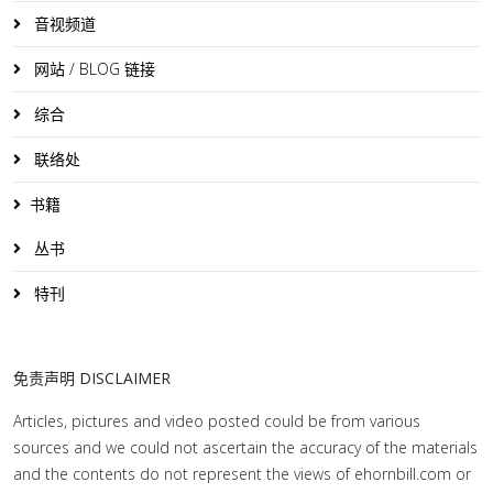
音视频道
网站 / BLOG 链接
综合
联络处
书籍
丛书
特刊
免责声明 DISCLAIMER
Articles, pictures and video posted could be from various
sources and we could not ascertain the accuracy of the materials
and the contents do not represent the views of ehornbill.com or