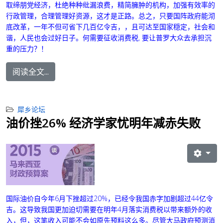
取
缔
朋党经济，杜绝种种纰漏浪费，精简臃肿的机构，加强有效率的
行政管理，合理管理好资源
，这才是正路。
总之，只要国阵政府能沏
底改革，一年不但可省下几百亿令吉，，且可达至国家穏定，社会和
谐，人民也会过好日子。何需要征收消费税
,
要
让
普罗大众去承担沉
重的压力？！
阅读全文...
犀乡论坛
油价挫26% 经济学家忧明年减赤失败
国际油价自今年6月下挫超过20%，已经令我国赤字加剧超过44亿令
吉。
这导致我国更加迫切需要在明年4月落实消费税以带来额外的收
入，但，这笔收入可能不会如原先预料这么多。
尽管大马政府预测消