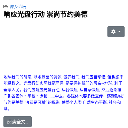
犀乡论坛
响应光盘行动 崇尚节约美德
地球我们的母亲, 以她豐富的资源, 滋养我们, 我们应当珍惜, 但也絶不
能糟蹋之。光盘行动实际就是环保, 是要保护我们的母亲--
, 利于
地球
全球人民。我们应响应光盘行动, 从我做起, 从自家做起, 然后逐渐推
广到各团体丶学校丶歺舘……..中去。各媒体也要多做宣传，逐渐形成”
节约是美德, 浪费是可耻” 的風尚, 使整个人类 自然生态平衡, 社会和
谐。
阅读全文...