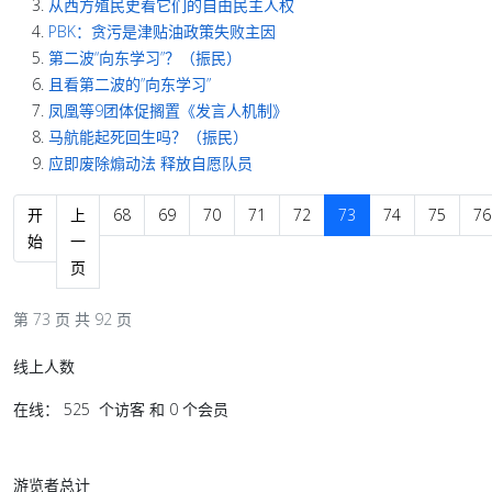
从西方殖民史看它们的自由民主人权
PBK：贪污是津贴油政策失败主因
第二波“向东学习”？（振民）
且看第二波的”向东学习”
凤凰等9团体促搁置《发言人机制》
马航能起死回生吗？（振民）
应即废除煽动法 释放自愿队员
开
上
68
69
70
71
72
73
74
75
76
始
一
页
第 73 页 共 92 页
线上人数
在线： 525 个访客 和 0 个会员
游览者总计