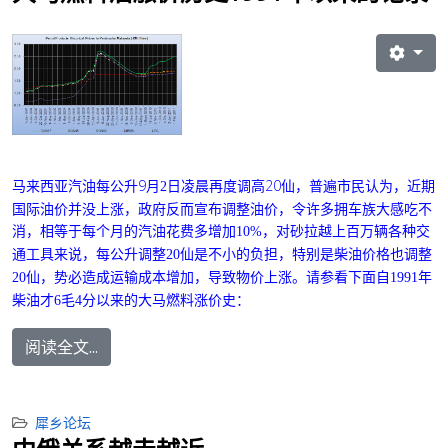
马来西亚汽油每公升9月
日凌晨再度调高20
普遍市民认为，近期
2
仙，
国际油价并没上涨，政府反而宣布调整油价，令许多拥车族大感吃不
消，相等于每个月的汽油花费多增加
对砂拉越上百万辆各种交
10%，
通工具来说，每公升调整
20
仙是不小的负担，特别是柴油价格也调整
20
仙，势必造成运输成本增加，导致物价上涨。请参看下面自1991年
柴油才6毛4分以来的大马燃料涨价史：
阅读全文...
犀乡论坛