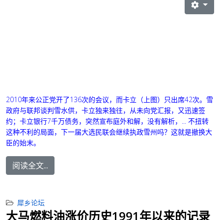
2010年来公正党开了136次的会议，而
卡立
（上图）只出席42次。雪
政府与联邦谈判雪水供，卡立独来独往，从未向党汇报，又迅速签
约；卡立银行7千万债务，突然宣布庭外和解，没有解析，... 不扭转
这种不利的局面，下一届大选民联会继续执政雪州吗？这就是撤换大
臣的始末。
阅读全文...
犀乡论坛
大马燃料油涨价历史1991年以来的记录