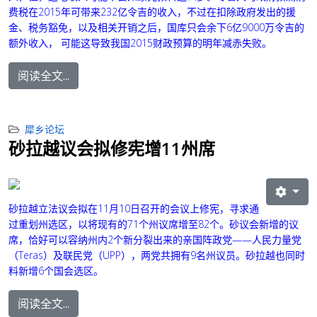
费税在2015年可带来232亿令吉的收入，不过在扣除政府发出的援
金、税务豁免，以及相关开销之后，国库只会余下6亿9000万令吉的
额外收入，
可能这导致我国2015财政预算的明年减赤失败。
阅读全文...
犀乡论坛
砂拉越议会拟修宪增11州席
砂拉越立法议会拟在11月10日召开的会议上修宪，寻求通
过重划州选区，以将现有的71个州议席增至82个。
砂议会新增的议
席，恰好可以容纳州内2个新分裂出来的亲国阵政党——人民力量党
（Teras）及联民党（UPP），两党共拥有9名州议员。
砂拉越也同时
料新增6个国会选区。
阅读全文...