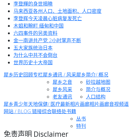
李登輝的身世揭曉
马来西亚各州人口、土地面积、人口密度
李登辉今天凌晨心脏病复发死亡
木姐和畹町 缅甸和中国
六四事件的另类资料
金一南讲共产党 2小时掌声不断
五大家族统治日本
为什么中共不会倒台
世界历史十大帝国
犀乡
历史回顾专栏
犀乡通讯 / 风采
犀乡简介/ 概况
犀乡之音
砂拉越地图
犀乡风采
简介与概况
老友通讯
人口结构
犀乡青少年天地
保健/ 医疗
最新相片画廊
相片画廊
音视频道
网站 / BLOG 链接
综合
联络处
书籍
丛书
特刊
免责声明 Disclaimer