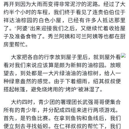
再开到因为大雨而变得非常泥泞的泥路。经过了大
约半个小时的车程，我们终于看见了连贵伯伯位于
祥达油棕园的白色小屋，已经有许多人抵达那里
了。“阿婆”出来迎接我们之后，又继续忙着收拾屋
子及准备食物了。秀兰阿姨和可兰阿姨等也都在厨
房里帮忙。
大家把各自的行李放到屋子里后，就到屋
外看
看对我们来说应该算是颇为新鲜的油棕园。放眼
望去，到处都是一大片绿油油的油棕树，给人一
种绿意盎然的感觉。由于下着细雨，绍其叔叔便
搭起帐篷，避免烧烤用的“烤炉”被淋湿了。
大约四时，青少团的署理团长武强哥哥便集合
所有的青少年，并分配成四组来进行两项游戏。
首先，是钓鱼比赛。在拿到鱼钩和鱼线后，我们
便立刻去寻找蚯蚓。在仁祥叔叔的帮忙下，我们