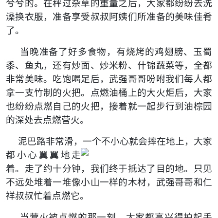
兮兮的。在秤过杂草的重量之后，大家都纷纷去洗
澡换衣服，准备享受叔叔阿姨们所准备的美味佳肴
了。
当晚准备了好多食物，有烧烤的鸡翅膀、玉蜀
黍、鱼丸，还有炒面、炒米粉、什锦蔬菜等，全都
非常美味。吃饱喝足后，武强哥哥吩咐我们每人都
拿一支竹制的火把。点燃油桶上的大火炬后，大家
也纷纷点燃自己的火把，接着就一起步行到油棕园
的深处去点燃营火。
泥巴路非常滑，一个不小心就会摔
在地上，大家
都小心翼翼地走
着。走了约十分钟，我们终于抵达了目的地。只见
不远处堆着一堆像小山一样的木材，武强哥哥和仁
祥叔叔忙着点燃它。
当营火被点燃的那一刻，大家都高兴得拍起手