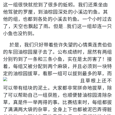
这一组很快就挖到了很多的蚯蚓。我们还乘坐由
他驾驶的罗厘，到油棕园深处的小溪边钓鱼。其
他的组，也都到各处的小溪去钓鱼。一个小时过去
了，天空也飘起了雨。但是…我们这一组却连一只
小鱼也没钓到。
於是，我们只好带着些许失望的心情乘连贵伯伯
的车回油棕园屋子去了。公布成绩时，居然有两组
分别钓到了一条和三条小鱼，实在是太厉害了！接
着，每组又被分配到两个麻袋，并且必须到一块特
定的油棕园拔草，看那一
组可以拔到最多的草，而
且草根上还不
可以带有结块的泥土。大家都非常拼命地拔草，除
了可以帮助自己一组获胜，也顺便替油棕园清除杂
草，真是件一举两得的事。比赛结束时，每组都拔
了满满两大袋的杂草，全身上下也都被泥巴弄得脏