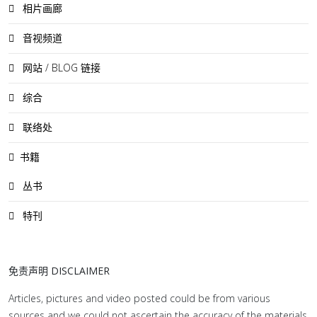
相片画廊
音视频道
网站 / BLOG 链接
综合
联络处
书籍
丛书
特刊
免责声明 DISCLAIMER
Articles, pictures and video posted could be from various
sources and we could not ascertain the accuracy of the materials