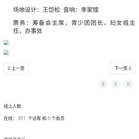
场地设计：王岱松 音响：李家铿
票务：筹备会主席，青少团团长，妇女组主
任，办事处
上一篇文章: 友谊青少团20周年特刊 - 18
下一篇文章: 
上一页
下一页
线上人数
在线： 351 个访客 和 0 个会员