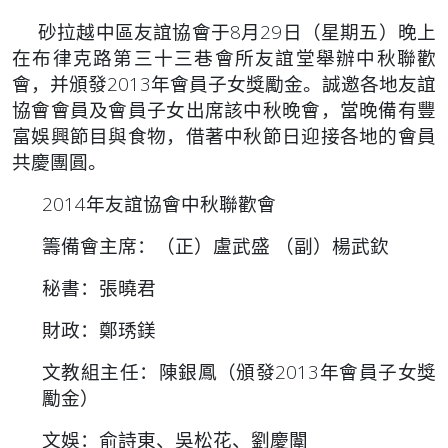
砂拉越中區友誼協會于8月29日（星期五）晚上
在布律克路第三十三巷會所友誼堂舉辦中秋聯歡
會，并頒發2013年會員子女獎勵金。誠邀各地友誼
協會會員及會員子女出席該中秋晚會，當晚備有豐
富娛興節目與食物，借著中秋節日迎接各地的會員
共慶團圓。
2014年友誼協會中秋聯歡會
籌備會主席：（正）盧武盛 （副）楊武欽
秘書：張曉君
財政：鄭琇鎂
文教組主任：陳銀鳳（頒發2013年會員子女獎
勵金）
文娛：俞詩東、吳松花、劉慶闈