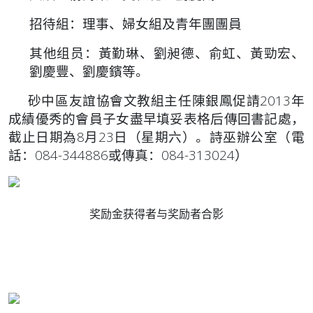
招待組：理事、婦女組及青年團團員
其他组员：黃勤琳、劉昶德、俞虹、黃勁宏、
劉慶豐、劉慶鑌等。
砂中區友誼協會文教組主任陳銀鳳促請2013年
成績優秀的會員子女盡早填妥表格后傳回書記處，
截止日期為8月23日（星期六）。詩巫辦公室（電
話：084-344886或傳真：084-313024）
奖励金获得者与奖励者合影