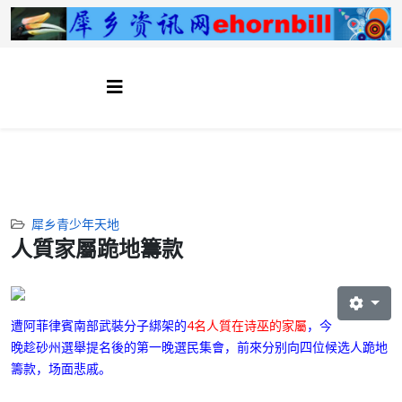
犀乡青少年天地
人質家屬跪地籌款
遭阿菲律賓南部武裝分子綁架
的
4名人質在诗巫的家屬
，今
晚趁砂州選舉提名後的第一晚選民集會，前來
分别向四位候选人跪地
籌款，场面悲戚
。