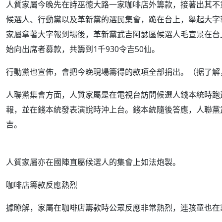
人質家屬今晚先在詩巫德大路一家咖啡店外籌款，接著出其不
候選人、行動黨以及革新黨的選民集會，跪在台上，舉起大字
家屬拿著大字報到場後，
革新黨武吉阿瑟區候選人毛宣景在台
始向出席者募款，共籌到1千930令吉50仙。
行動黨也宣佈，會把今晚現場籌得的款項全部捐出
。（据了解
人聯黨集會方面
，人質家屬是在電視台訪問候選人錢本統時跑
報，並在錢本統發表演說時沖上台。
錢本統隨後答應，人聯黨
吉。
人質家屬亦在國陣直屬候選人的集會上如法炮製。
咖啡店籌款反應熱烈
據瞭解，家屬在咖啡店籌款時公眾反應非常熱烈，連孩童也在