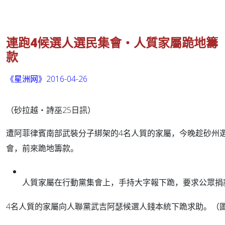
連跑4候選人選民集會‧人質家屬跪地籌
款
《星洲网》2016-04-26
（砂拉越‧詩巫25日訊）
遭阿菲律賓南部武裝分子綁架的4名人質的家屬，今晚趁砂州
會，前來跪地籌款。
人質家屬在行動黨集會上，手持大字報下跪，要求公眾捐
4名人質的家屬向人聯黨武吉阿瑟候選人錢本統下跪求助。（