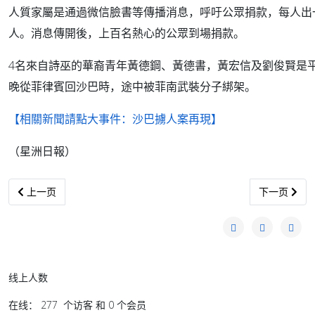
人質家屬是通過微信臉書等傳播消息，呼吁公眾捐款，每人出
人。消息傳開後，上百名熱心的公眾到場捐款。
4名來自詩巫的華裔青年黃德鋼、黃德書，黃宏信及劉俊賢是平
晚從菲律賓回沙巴時，途中被菲南武裝分子綁架。
【相關新聞請點大事件：沙巴擄人案再現】
（星洲日報）
上一篇文章: 雄纠纠，气昂昂，跨过鸭绿江……
下一篇文章:
上一页
下一页
线上人数
在线： 277 个访客 和 0 个会员