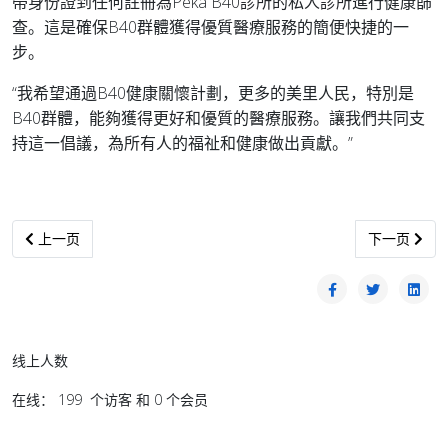
帶身份證到任何註冊為Peka B40診所的私人診所進行健康篩
查。這是確保B40群體獲得優質醫療服務的簡便快捷的一
步。
“我希望通過B40健康關懷計劃，更多的美里人民，特別是
B40群體，能夠獲得更好和優質的醫療服務。讓我們共同支
持這一倡議，為所有人的福祉和健康做出貢獻。”
上一篇文章: 砂推展乐龄人士健康福利计划 预计20万人受惠
下一篇文章:
上一页
下一页
线上人数
在线： 199 个访客 和 0 个会员