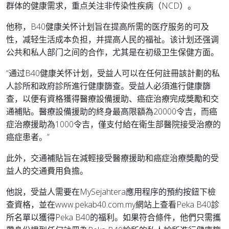
群体的健康需求，重点关注非传染性疾病（NCD）。
他称，B40健康关怀计划旨在提高所需的医疗服务的可及
性，减轻生活成本负担，并提高人民的福祉。该计划还强调
公共和私人部门之间的合作，尤其是在初级卫生保健方面。
“通过B40健康关怀计划，受益人可以在任何註冊該計劃的私
人診所和政府診所進行健康篩查。受益人必須進行健康篩
查，以便有資格獲得醫療設備援助、癌症治療完成獎勵和交
通補貼。醫療設備援助的終身最高限額為20000令吉，而癌
症治療援助為1000令吉，僅支付給在衛生部醫院接受治療的
癌症患者。”
此外，交通補貼旨在減輕接受醫療援助和癌症治療獎勵的受
益人的交通費用負擔。
他說，受益人需要在MySejahtera應用程序的預約按鈕下檢
查資格，並在www.pekab40.com.my網站上查看Peka B40診
所名單以獲得Peka B40的福利。如果符合條件，他們只需攜