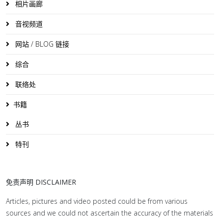
相片画廊
音视频道
网站 / BLOG 链接
综合
联络处
书籍
丛书
特刊
免责声明 DISCLAIMER
Articles, pictures and video posted could be from various
sources and we could not ascertain the accuracy of the materials