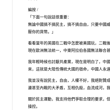
編按 /
「下面一句說話很重要：
無論中國搞不搞民主，搞不搞自由，只要中國
壓你的貨幣。」
看看當年的英國在二戰中怎麼被美國玩，二戰
現在歐洲無法統一，中東阿拉伯各國無法聯合甚
我年輕時候也討厭共產黨，現在是明白了，中
來，這就是大陸性傳統大國的宿命，中國人永
我並沒有說民主，自由，人權不好，我絕對贊
盪甚至內戰的大矛盾，互相仇殺，血流成河，
關於民主運動，我支持他們爭取合理的要求，
操控。