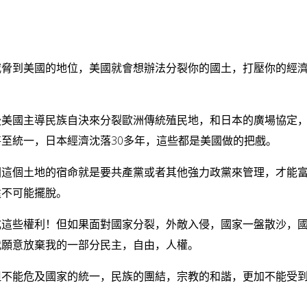
威脅到美國的地位，美國就會想辦法分裂你的國土，打壓你的經
後美國主導民族自決來分裂歐洲傳統殖民地，和日本的廣場協定
至統一，日本經濟沈落30多年，這些都是美國做的把戲。
國這個土地的宿命就是要共產黨或者其他強力政黨來管理，才能
遠不可能擺脫。
成這些權利！但如果面對國家分裂，外敵入侵，國家一盤散沙，
我願意放棄我的一部分民主，自由，人權。
但不能危及國家的統一，民族的團結，宗教的和諧，更加不能受