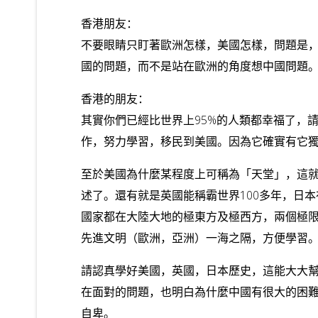
香港朋友：
不要眼睛只盯著歐洲怎樣，美國怎樣，問題是
國的問題，而不是站在歐洲的角度想中國問題
香港的朋友：
其實你們已經比世界上95%的人類都幸福了，
作，努力學習，移民到美國。因為它確實有它
至於美國為什麼某程度上可稱為「天堂」，這
述了。還有就是英國能稱霸世界100多年，日
國家都在大陸大地的極東方及極西方，兩個極限
先進文明（歐洲，亞洲）一海之隔，方便學習
請認真學好美國，英國，日本歷史，這能大大
在面對的問題，也明白為什麼中國有很大的困
自卑。