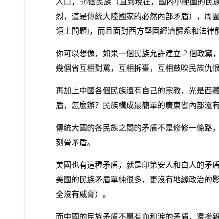
人口，56個民族（直到現在，國內小範圍的民
烈，這是傳統大陸國家的必然內部矛盾），周圍有
領土問題)，而且面對西方堅固經濟體系和法律
你可以想像，如果一個民族允許建立 2 個政黨，5
幾個省互相對罵，互相拆臺，互相鼓吹民族仇
再加上中國各個民族還有自己的宗教，光是西藏密
盾，怎麼辦？民族構成最簡單的廣東省內部還
傳統大國的各民族之間的矛盾不是修修一條路
刻骨矛盾。
美國也有這種矛盾，就是印第安人和白人的矛
美國的民族矛盾單純很多，更沒有地緣政治的影
全沒有威脅）。
而中國的民族矛盾不單有血和淚的矛盾，還摻