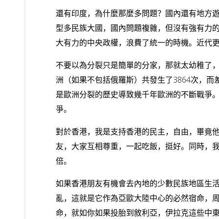
還有印度，為什麼那麼多問題？國內還有地方
型多民族大國，國內問題複雜，但沒有強有力
大有力的中央政權，浪費了統一的時機。近代
不要以為分裂只是簡單的分家，那就太幼稚了，
洲（如果不包括俄羅斯）共發生了3864次，而
是歐洲分裂的歷史導致幾千年歐洲的不斷戰爭
爭。
對於香港，我是支持香港的民主，自由，畢竟
友，大家互相尊重，一起吃飯，挺好。同時，
倍。
如果香港朋友有機會去內地的少數民族地區生
亂，這就是它作為亞歐大陸中心的必然宿命，
命，就如你如果投胎到敘利亞，伊拉克這些中