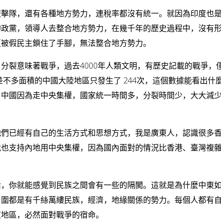
遊擊隊，還有各種地方勢力，連稅率都沒有統一。就因為印度也
的政黨，領導人去整合地方勢力，在幾千年的歷史過程中，沒有
更被假民主鎖住了手腳，無法整合地方勢力。
分裂意味著戰爭，過去4000年人類文明，有歷史記載的戰爭，
差不多面積的中國大陸地區只發生了 244次，這個數據能看出什
。中國因為走中央集權，國家統一時間多，分裂時間少，大大減
他們已經有自己的生活方式和思想方式，我是廣東人，認識很多
我也支持內地用中央集權，因為國內面對的情況比香港、臺灣複
活，你就能感覺到民族之間會有一些的隔閡。這就是為什麼中東
周圍都是有千絲萬縷民族，經濟，地緣關係的勢力。每個人都有
東地區，必然面對戰爭的宿命。