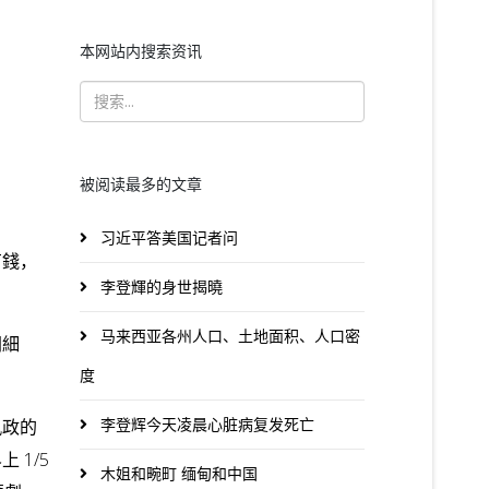
本网站内搜索资讯
被阅读最多的文章
习近平答美国记者问
有錢，
李登輝的身世揭曉
马来西亚各州人口、土地面积、人口密
間細
度
李登辉今天凌晨心脏病复发死亡
執政的
1/5
木姐和畹町 缅甸和中国