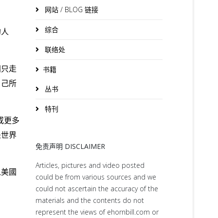
网站 / BLOG 链接
综合
的人
。
联络处
洲只走
书籍
自己所
丛书
特刊
或更多
是世界
免责声明 DISCLAIMER
Articles, pictures and video posted
以美國
could be from various sources and we
。
could not ascertain the accuracy of the
materials and the contents do not
represent the views of ehornbill.com or