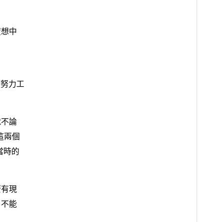
度想中
你努力工
就不論
這兩個
當時的
麼有現
，不能