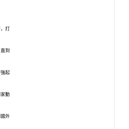
濟，打
，直到
富強起
國家動
到國外