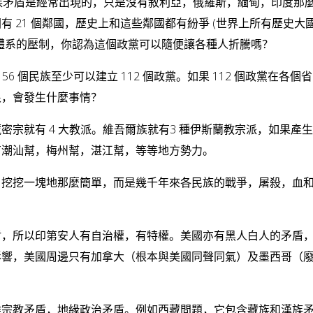
族矛盾是經常出現的，只是沒有敘利亞，俄羅斯，緬甸，印度那
 21 個鄰國，歷史上和這些鄰國都有紛爭 (世界上所有歷史大
體系的壓制，你認為這個政黨可以隨便讓各種人折騰嗎？
6 個民族至少可以建立 112 個政黨。如果 112 個政黨在各個
恨，會發生什麼事情？
宗就有 4 大教派。維吾爾族就有3 種伊斯蘭教宗派，如果產
有潮汕幫，梅州幫，湛江幫，等等地方勢力。
，挖挖一塊地那麼簡單，而是幾千年來各民族的戰爭，屠殺，血
盾，所以印第安人有自治權，有特權。美國亦有黑人白人的矛盾
響，美國周邊只有加拿大（根本與美國同聲同氣）及墨西哥（廢
雜宗教矛盾，地緣政治矛盾。例如西藏問題，它包含藏族和漢族