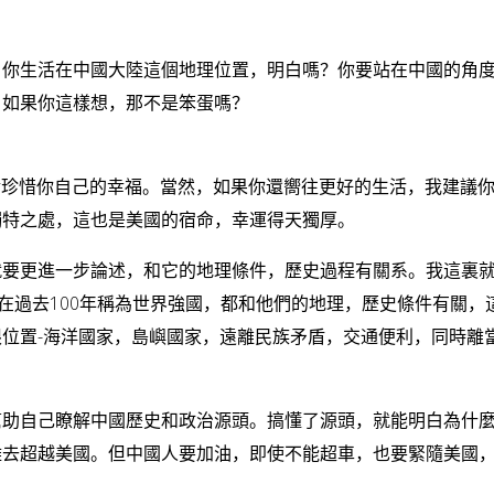
，你生活在中國大陸這個地理位置，明白嗎？你要站在中國的角
。如果你這樣想，那不是笨蛋嗎？
請珍惜你自己的幸福。當然，如果你還嚮往更好的生活，我建議
獨特之處，這也是美國的宿命，幸運得天獨厚。
就要更進一步論述，和它的地理條件，歷史過程有關系。我這裏
本在過去100年稱為世界強國，都和他們的地理，歷史條件有關，
位置-海洋國家，島嶼國家，遠離民族矛盾，交通便利，同時離
。
幫助自己瞭解中國歷史和政治源頭。搞懂了源頭，就能明白為什
難去超越美國。但中國人要加油，即使不能超車，也要緊隨美國