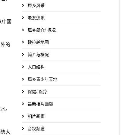
犀乡风采
老友通讯
以中國
犀乡简介/ 概况
砂拉越地图
國外的
简介与概况
人口结构
犀乡青少年天地
保健/ 医疗
最新相片画廊
死水。
相片画廊
音视频道
傳統大