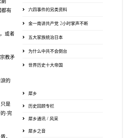
麼劇
六四事件的另类资料
國都有
金一南讲共产党 2小时掌声不断
省，或者
五大家族统治日本
为什么中共不会倒台
生宗教矛
世界历史十大帝国
和淚的
犀乡
，只是
历史回顾专栏
的-完
犀乡通讯 / 风采
犀乡之音
矛盾，