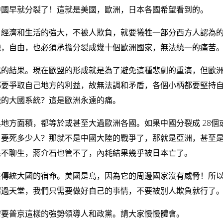
中國早就分裂了！這就是美國，歐洲，日本各國希望看到的。
，經濟和生活的強大，不被人欺負，就要犧牲一部分西方人認為
權，自由，也必須承擔分裂成幾十個歐洲國家，無法統一的痛苦
成的結果。現在歐盟的形成就是為了避免這種悲劇的重演，但歐
都要爭取自己地方的利益，故無法調和矛盾，各個小柄都要堅持
機的大國系統？這是歐洲永遠的痛。
地方面積，都等於或甚至大過歐洲各國。如果中國分裂成 28個
，要死多少人？那就不是中國大陸的戰爭了，那就是亞洲，甚至
民不聊生，蔣介石也管不了，內耗結果幾乎被日本亡了。
性傳統大國的宿命。美國是島，因為它的周邊國家沒有威脅！所
超過天堂，我們只需要做好自己的事情，不要被別人欺負就行了
需要普京這樣的強勢領導人和政黨。請大家慢慢體會。