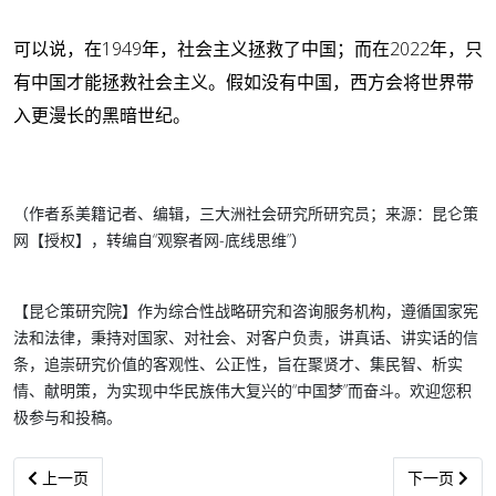
可以说，在1949年，社会主义拯救了中国；而在2022年，只
有中国才能拯救社会主义。假如没有中国，西方会将世界带
入更漫长的黑暗世纪。
（作者系美籍记者、编辑，三大洲社会研究所研究员；来源：昆仑策
网【授权】，转编自“观察者网-底线思维”）
【昆仑策研究院】作为综合性战略研究和咨询服务机构，遵循国家宪
法和法律，秉持对国家、对社会、对客户负责，讲真话、讲实话的信
条，追崇研究价值的客观性、公正性，旨在聚贤才、集民智、析实
情、献明策，为实现中华民族伟大复兴的“中国梦”而奋斗。欢迎您积
极参与和投稿。
上一篇文章: 明德先生｜苟利国家生死以：那位长者，走了。。。
下一篇文章:
上一页
下一页