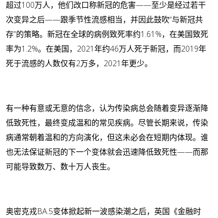
超过100万人，他们改口称新冠的危害——至少是经过若干
次变异之后——跟季节性流感相当，并因此鼓吹“与新冠共
存”的策略。新冠在全球的病例致死率约1.61%，在美国致死
率为1.2%。在美国，2021年约46万人死于新冠，而2019年
死于流感的人数仅有2万多，2021年更少。
有一种有意或无意的信念，认为传染病总会随着变异逐渐降
低致死性，最终变成温和的常见疾病。尽管长期来说，传染
病通常朝着温和的方向演化，但这未必会在短期内体现。谁
也无法保证新冠的下一个变体就会迅速降低致死性——而那
可能导致数万、数十万人丧生。
奥密克戎BA.5变体掀起新一波感染潮之后，英国《金融时