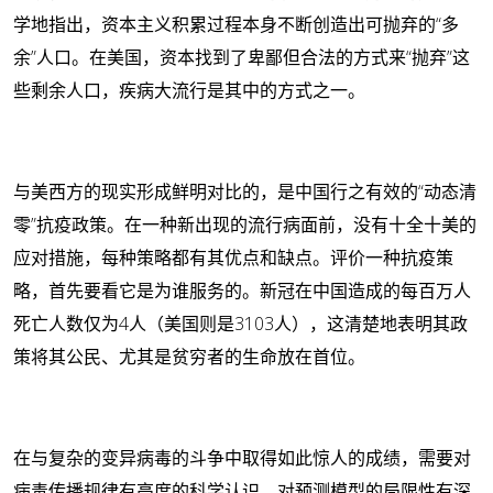
学地指出，资本主义积累过程本身不断创造出可抛弃的“多
余”人口。在美国，资本找到了卑鄙但合法的方式来“抛弃”这
些剩余人口，疾病大流行是其中的方式之一。
与美西方的现实形成鲜明对比的，是中国行之有效的“动态清
零”抗疫政策。在一种新出现的流行病面前，没有十全十美的
应对措施，每种策略都有其优点和缺点。评价一种抗疫策
略，首先要看它是为谁服务的。新冠在中国造成的每百万人
死亡人数仅为4人（美国则是3103人），这清楚地表明其政
策将其公民、尤其是贫穷者的生命放在首位。
在与复杂的变异病毒的斗争中取得如此惊人的成绩，需要对
病毒传播规律有高度的科学认识，对预测模型的局限性有深