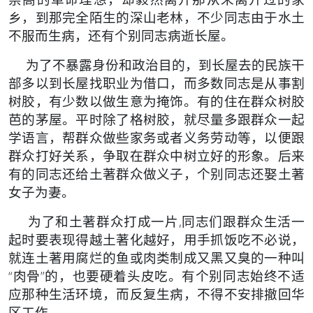
乡，到
那完全陌生的深山老林，不少同志由于水土
不服而生病，还有个别同
志病逝长屋。
为了不暴露身份和政治目的，到长屋去的民族干
部多以到长屋
找职业为借口，而多数同志是从事割
树胶，有少数以做生意为掩饰。
有的住在群众树胶
芭的茅屋。平时除了格树胶，就尽量多跟群众一起
学语言，帮群众做些家务或者义务劳动等，以便跟
群众打好关系，争
取在群众中树立好的形象。后来
有的同志还给土著群众做义子，个别
同志还娶土著
女子为妻。
为了和土著群众打成一片,同志们跟群众生活一
起时要表现得
越土著化越好，用手抓饭吃不必说，
就连土著用腐烂的鱼或肉类制成
又黑又臭的一种叫
“肉骨”的，也要硬着头皮吃。有个别同志始终不
适
应那种生活环境，而反复生病，不得不安排撤回华
区工作。