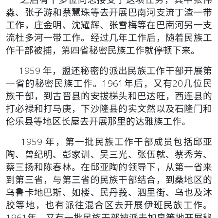
淼、张子游和蔡慧珠等
去开展巴南河支流丁渣一带
工作，庄金明、沈耀辉、张雪梅等在巴南
河另一支
流杜多河一带工作。经过几年工作后，随着民族工
作干部被
捕，第四省秘密民族工作就停顿下来。
1959 年，盟还秘密的派出民族工作干部开展第
一省的秘密民
族工作。1961年后，又有20几位民
族干部，到古晋县的安拔梯头和
巴达旺，西连县的
打必禄和打马庚，下沙隆县的实文然以及石隆门和
伦乐县等地区长屋去开展那里的达雅族工作。
1959 年，第一批民族工作干部成员包括邱亚
陶、曾纪明、彭
家训、吴三光、张伍就、蔡秀芳、
蔡三扬和陈春林。在邱亚陶的领导
下，从第一省来
到第三省，与第三省的民族干部结合，到桑地区的
乌
鲁卡地巴斯、如楼、民丹莪、泗里街、乌也及沐
胶等地，也有派往混
合区去开展伊班民族工作。
1961年，又有一批民族干部被派去加帛等
地开展秘