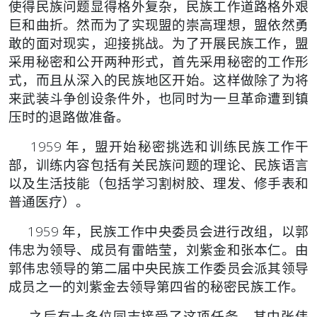
使得民族问题显得格外复杂，民族工作道路格外艰
巨和曲折。然而为
了实现盟的崇高理想，盟依然勇
敢的面对现实，迎接挑战。
为了开展民族工作，盟
采用秘密和公开两种形式，首先采用秘
密的工作形
式，而且从深入的民族地区开始。这样做除了为将
来武装
斗争创设条件外，也同时为一旦革命遭到镇
压时的退路做准备。
1959 年，盟开始秘密挑选和训练民族工作干
部，训练内容包
括有关民族问题的理论、民族语言
以及生活技能（包括学习割树胶、
理发、修手表和
普通医疗）。
1959 年，民族工作中央委员会进行改组，以郭
伟忠为领导、
成员有雷皓莹，刘紫金和张本仁。由
郭伟忠领导的第二届中央民族工
作委员会派其领导
成员之一的刘紫金去领导第四省的秘密民族工作。
之后有十多位同志接受了这项任务，其中张伟