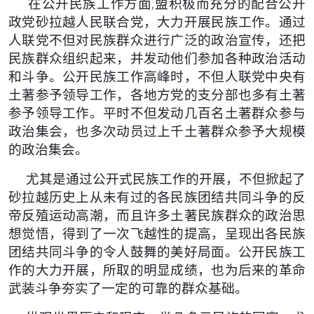
在公开民族工作方面,盟积极而充分的配合公开
政党砂拉越人
民联合党，大力开展民族工作。通过
人联党不但对民族群众进行广泛
的政治宣传，还把
民族群众组织起来，并发动他们参加各种政治活动
和斗争。公开民族工作高峰时，不但人联党中央有
土著参予领导工
作，各地方党的支分部也多有土著
参予领导工作。平时不但发动几百
名土著群众参与
政治集会，也多次动员过上千土著群众参予大规模
的
政治集会。
尤其是通过公开式民族工作的开展，不但掀起了
砂拉越历史上
从未有过的各民族团结共同斗争的反
帝反殖运动高潮，而且许多土著
民族群众的政治思
想觉悟，得到了一次飞越性的提高，呈现出各民族
团结共同斗争的令人鼓舞的美好局面。公开民族工
作的大力开展，所
取的明显成绩，也为后来的革命
武装斗争夯实了一定的可靠的群众基
础。