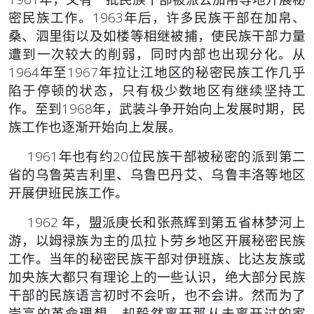
密民族工作。1963年后，许多民族干部在加帛、
桑、泗里街
以及如楼等相继被捕，使民族干部力量
遭到一次较大的削弱，同时内
部也出现分化。从
1964年至1967年拉让江地区的秘密民族工作几乎
陷于停顿的状态，只有极少数地区有继续坚持工
作。至到1968年，
武装斗争开始向上发展时期，民
族工作也逐渐开始向上发展。
1961年也有约20位民族干部被秘密的派到第二
省的乌鲁英吉
利里、乌鲁巴丹艾、乌鲁丰洛等地区
开展伊班民族工作。
1962 年，盟派庚长和张燕辉到第五省林梦河上
游，以姆禄族
为主的瓜拉卜劳乡地区开展秘密民族
工作。
当年的秘密民族干部对伊班族、比达友族或
加央族大都只有理
论上的一些认识，绝大部分民族
干部的民族语言初时不会听，也不会
讲。然而为了
崇高的革命理想，却毅然离开那从未离开过的家