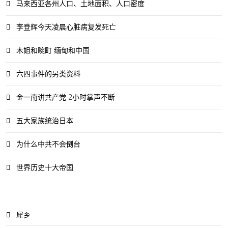
马来西亚各州人口、土地面积、人口密度
李登辉今天凌晨心脏病复发死亡
木姐和畹町 缅甸和中国
六四事件的另类资料
金一南讲共产党 2小时掌声不断
五大家族统治日本
为什么中共不会倒台
世界历史十大帝国
犀乡