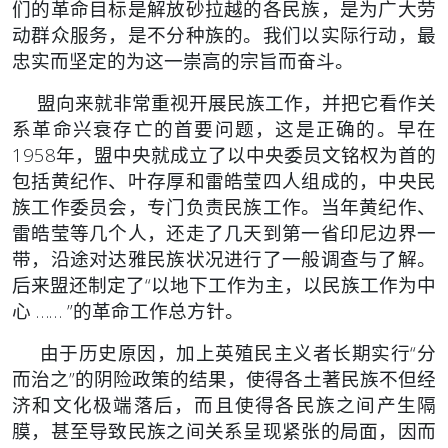
们的革命目标
是解放砂拉越的各民族，是为广大劳
动群众服务，是不分种族的。我
们以实际行动，最
忠实而坚定的为这一崇高的宗旨而奋斗。
盟向来就非常重视开展民族工作，并把它看作关
系革命兴衰存
亡的首要问题，这是正确的。早在
1958年，盟中央就成立了以中央
委员文铭权为首的
包括黄纪作、叶存厚和雷皓莹四人组成的，中央民
族工作委员会，专门负责民族工作。当年黄纪作、
雷皓莹等几个人，
还走了几天到第一省印尼边界一
带，沿途对达雅民族状况进行了一般
调查与了解。
后来盟还制定了“以地下工作为主，以民族工作为中
心 …… ”的革命工作总方针。
由于历史原因，加上英殖民主义者长期实行“分
而治之”的阴
险政策的结果，使得各土著民族不但经
济和文化极端落后，而且使得
各民族之间产生隔
膜，甚至导致民族之间关系呈现紧张的局面，因而