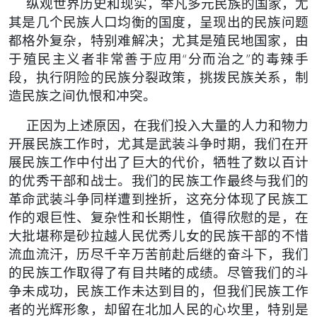
纵观世界历史和现实，举凡多元民族的国家，尤
其是几个民族
人口均衡的国度，呈现出的民族问题
都格外复杂，特别难解决；尤其
是殖民地国家，由
于殖民主义者非常善于应用“分而治之”的毒辣手
段，执行阴险的民族分裂政策，挑拨民族关系，制
造民族之间仇恨和
冲突。
正因为上述原因，在我们投入大量的人力和物力
开展民族工作
时，尤其是武装斗争时期，我们在开
展民族工作中付出了巨大的代
价，牺牲了数以百计
的优秀干部和战士。我们的民族工作最终与我们
的
革命武装斗争同样遭到挫折，这充分体现了民族工
作的艰巨性、复
杂性和长期性，值得欣慰的是，在
大批堪称是砂拉越人民优秀儿女的
民族干部的不惜
流血流汗，历尽千辛万苦前赴后继的奋斗下，我们
的
民族工作取得了有目共睹的成绩。尽管我们的斗
争未成功，民族工作
未达到目的，但我们民族工作
者的光辉形象，却留在北加人民的心坎
里，特别是