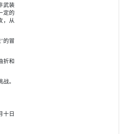
非武装
一定的
攻，从
”的冒
曲折和
挑战。
月十日