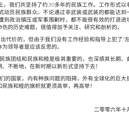
止，我们共坚持了约30
多年的民族工作。工作形式以
式动员民族群众。不论通过非武装或武装的都能达到
遭到政治镇压或军事围剿时，都
不能很有效的打退进
命
伤的历史难题，很值得加予关注、研究和剖析的。
出代价的，但由于我们没
有工作经验和指导上犯了“左
作为领导者是应该反思的。
民族团结和民族和睦是极
其重要的，也深感其长期、
期、不断地，在新时期以新形式坚持下去！
们的国家，内有种族问
题的阻碍，外有全球化的巨大
和民族和睦的旗帜就更须高举，再高举！
二零零六年十