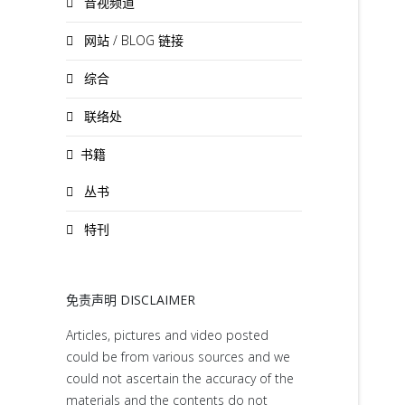
音视频道
网站 / BLOG 链接
综合
联络处
书籍
丛书
特刊
免责声明 DISCLAIMER
Articles, pictures and video posted
could be from various sources and we
could not ascertain the accuracy of the
materials and the contents do not