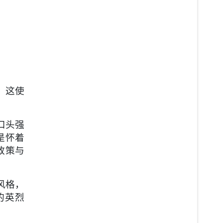
，这使
口头强
是怀着
政策与
风格，
的英烈