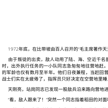
1972年底，在比带坡由百人召开的“毛主席著作天
由于叛徒的出卖，敌人动用了陆、海、空近千名部
时，出外执行任务的一小队同志急匆匆地往营地赶。
的军龄也仅有数月至半年。他们日夜兼程，当赶回
战士们实在太疲倦了，指挥员只好决定在空营地里睡
天刚亮，站岗同志已发现一股敌兵沿来路向营地进
“看，敌人跟来了！”突然一个同志指着稻田的对面