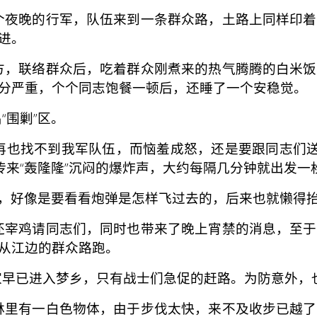
夜晚的行军，队伍来到一条群众路，土路上同样印着
进。
，联络群众后，吃着群众刚煮来的热气腾腾的白米饭
分严重，个个同志饱餐一
顿后，还睡了一个安稳觉。
围剿”区。
也找不到我军队伍，而恼羞成怒，还是要跟同志们送行
传来“轰隆隆”沉闷的爆炸声，大约每隔几分钟就出发一
，好像是要看看炮弹是怎样飞过去的，后来也就懒得
宰鸡请同志们，同时也带来了晚上宵禁的消息，至于
从江边的群众路跑。
早已进入梦乡，只有战士们急促的赶路。为防意外，
里有一白色物体，由于步伐太快，来不及收步已越了