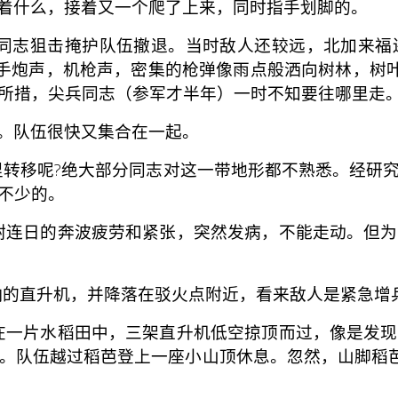
着什么，接着又一个爬了上来，同时指手划脚的。
志狙击掩护队伍撤退。当时敌人还较远，北加来福
的手炮声，机枪声，密集的枪弹像雨点般洒向树林，树叶
所措，尖兵同志（参军才半年）一时不知要往哪里走
。队伍很快又集合在一起。
转移呢?绝大部分同志对这一带地形都不熟悉。经研究
不少的。
连日的奔波疲劳和紧张，突然发病，不能走动。但为
的直升机，并降落在驳火点附近，看来敌人是紧急增
一片水稻田中，三架直升机低空掠顶而过，像是发现
。队伍越过稻芭登上一座小山顶休息。忽然，山脚稻芭