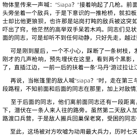
物体里传来一声喊：“Siapa？”接着响起了几枪。
头旁坐着一个敌兵，于是下意识的一推枪桥，就扣板
士却比他更狼狈，也许那是站岗打盹的敌兵被这突
吓出了窍，他茫然的高举双手呆若木鸡。同志们见状
面的同志，可是却听不到任何动静，只好先走，越过
可是刚到屋后，一个不小心，踩断了一条树枝，发
刚才的几声枪响，预先埋伏在这里，看到两个黑影
了，直插江边，一前一后的扶着一条“马丹”游过拉
再说，当帐篷里的敌人喊“siapa？”时，走在
段路程，不知前面和后面的同志在那里，加上对敌情
至于后面的同志，他们离前面同志还有一段距离，
下，潜伏在一条人来人往的路旁。虽然第二天敌人
路渡口兵营，于是敌人搬兵回巢保老窝，受困的同志
至此，这场被对方吹嘘为动用最大兵力，历时七天七