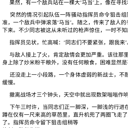
果然，有一个敌兵站在一棵大“马当”上，像在寻找
突然的情况引起队伍一阵骚动指挥员命令狙击组同
准，一个敌兵中弹滚落“马当”。随之，传来了敌人
下来。不少同志被这从未听过的枪声惊住，一时不知
指挥员见状，忙高喊：“同志们不要紧张，跟我来”
与敌人接上了火，肯定敌情会更加严重。该往那里
身上除了炒米粉干粮外，没有任何粮食，困难显然是
还没走上一小段路，一个身体虚弱的新战士，不耐
缓慢。
撤离战场才三个钟头，天空中就出现数架嗡嗡作响
下午三时许，当同志们正一脚深，一脚浅的行进在
蹲在仅有一尺来高的草芭里，直升机兜了两圈飞走了
了。指挥员命令留下狙击组稍等