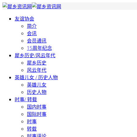
友谊协会
简介
会讯
会员通讯
15周年纪念
犀乡历史/风云年代
犀乡历史
风云年代
英雄儿女 / 历史人物
英雄儿女
历史人物
时事/ 转载
国内时事
国际时事
时事
转载
时事评论