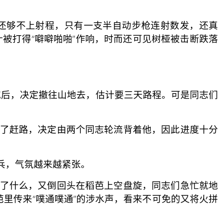
还够不上射程，只有一支半自动步枪连射数发，还真
被打得“噼噼啪啪”作响，时而还可见树桠被击断跌落
。
后，决定撤往山地去，估计要三天路程。可是同志们
了赶路，决定由两个同志轮流背着他，因此进度十分
兵，气氛越
来越紧张。
了什么，又倒回头在稻芭上空盘旋，同志们急忙就地
里传来“噗通噗通”的涉水声，看来不可免的又将火拼