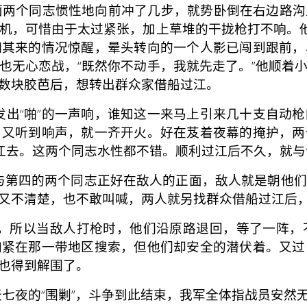
前面两个同志惯性地向前冲
了几步，就势卧倒在右边路沟
机，可惜由于太过紧张，加上草堆的干拢枪打不响。他
如其来的情况惊醒，晕头转向的一个人影已闯到跟前，
也无心恋战，“既然你不动手，我就先走了。”他顺着
数块胶芭后，想转出群众家借船过江。
出“啪”的一声响，谁知这一来马上引来几十支自动枪
，又听到响声，就一齐开火。好在芨着夜幕的掩护，两
让江去。这两个同志水性都不错。顺利过江后不久，就
第三与第四的两个同志正好在敌人的正面，敌人就是朝他
又不清楚，也不敢叫喊，两人就另找群众借船过江后
所以当敌人打枪时，他们沿原路退回，等了一阵，
加紧在那一带地区搜索，但他们却安全的潜伏着。又过
也得到解围了。
夜的“围剿”，斗争到此结束，我军全体指战员安然