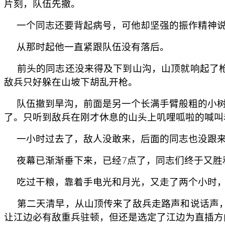
片刻，队伍先撤。
一个同志还要背起病号，可他却坚强的振作精神说：
从那时起他一直紧跟队伍没有落后。
前头的同志还没来得及下到山沟，山顶就响起了枪
敌兵只好躲在山坡下胡乱开枪。
队伍撤到旱沟，前面是另一个长满手臂般粗的小树
了。只听到敌兵在刚才休息的山头上叽哩呱啦的喊叫
一小时过去了，敌人没敢来，后面的同志也没跟来
夜幕已渐渐垂下来，已经7点了，同志们终于又胜
吃过干粮，靠着手电光和月光，又走了两个小时，更
第二天清早，从山顶传来了敌兵走路声和说话声，
让江边必有敌重兵驻顿，但还是选定了江边为直插方