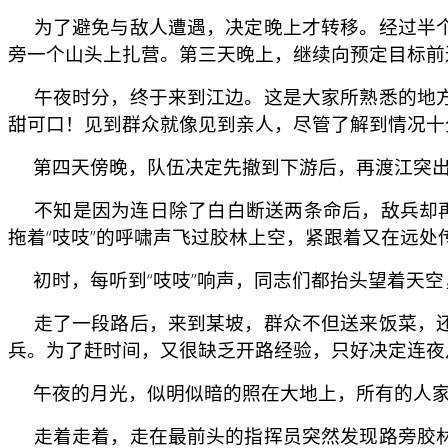
为了避免与敌人遭遇，决定晚上才转移。经过半个
旁一个山头上扎营。第三天晚上，继续向预定目标前
午夜时分，终于来到江边。这是大家所熟悉的地方
甜可口！见到群众就像见到亲人，尽管了解到情况十
第四天傍晚，队伍决定先撤到下游后，再渡江突出“
不知是因为连日除了白白断送两条命后，敌兵却再
拖着“吱吱”的呼啸声飞过胶林上空，紧跟着又在远处
初时，每听到“吱吱”响声，同志们都抬头望着天空
走了一段路后，来到某坡，群众不但送来饭菜，还
兵。为了赶时间，又很缺乏开路经验，只好决定连夜
午夜的月光，似明似暗的照在大地上，所有的人家
走着走着，走在最前头的指挥员突然发现路旁胶林