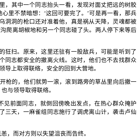
里，其中一个同志抬头一看，发现对面丈把远的树胶
心里不禁暗想：“这回可要完了。”可是再一
看，那兵
乌洞洞的枪口还对准着他，真是祸从天降，灵魂都被
小沟爬离胡椒地和另一个同志碰了头。两人停下来等后
的狂扫。原来，这里还驻有一股敌兵，可能是听到了
个同志都安全的撤离火线。这时，他们也不去找群众
与领导上取得联络，安全的回到大营地。
们开枪的，他们就势一滚，滚到路旁的草丛里向后撤一
，也与领导取得联络。
不见前面同志，就倒回傍晚出发点，在热心群众掩护
了三天，一麻雀组同志施行了调虎离山计，袭击卢仙
无恙，而对方则以失望沮丧而告终。