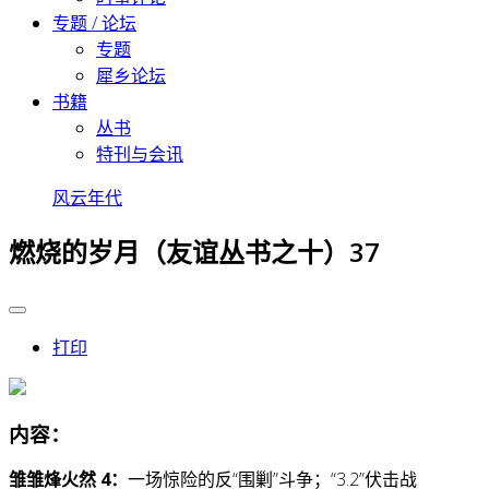
专题 / 论坛
专题
犀乡论坛
书籍
丛书
特刊与会讯
风云年代
燃烧的岁月（友谊丛书之十）37
打印
内容：
雏雏烽火然 4：
一场惊险的反“围剿”斗争；“3.2”伏击战