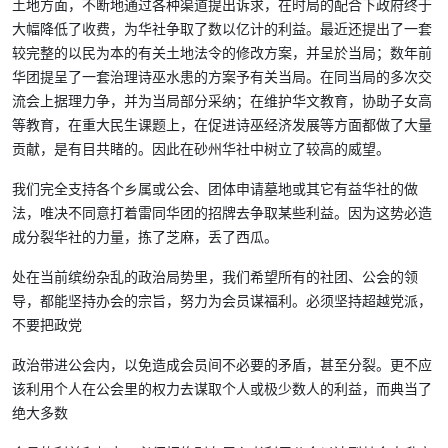
土地方面，不断地通过各种渠道提出诉求，在时局的配合下政府终于
大幅降低了收费，为华社争取了数以亿计的利益。最近还提出了一套
较完整的以民为本的有关土地法令的修改方案，并呈於当局；数年前
华团提呈了一套治理诗巫水患的方案予有关当局。在同当局的多次交
流会上据理力争，并为当局部分采纳；在维护华文教育，协助子女高
等教育，在重大民生课题上，在促进诗巫经济发展等方面都做了大量
贡献，是有目共睹的。因此在砂州华社中树立了较高的威望。
我们完全支持各个乡属或公会、团体申请墓地或其它有益华社的做
法，唯决不同意打着雷同华团的招牌去争取某些利益。因为这势必造
成分裂华社的力量，拣了芝麻，丢了西瓜。
处在当前缤纷杂乱的政治局势里，我们希望所有的社团、公会的领
导，都能坚持办会的宗旨，努力为会员谋福利。必须坚持超越党派，
不要把政党
政治带进公会内，以免造成会员间不必要的矛盾，甚至分裂。更不应
该利用个人在公会里的权力去谋取个人或极少数人的利益，而典当了
绝大多数