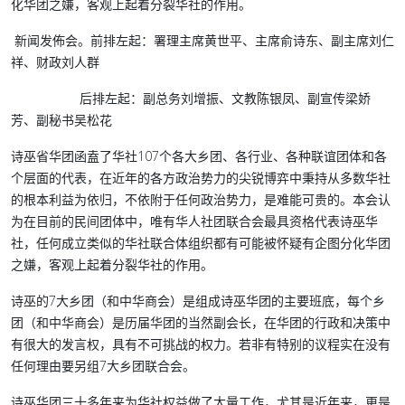
化华团之嫌，客观上起着分裂华社的作用。
新闻发佈会。前排左起：
署理主席黄世平、主席俞诗东、副主席刘仁
祥、财政刘人群
后排左起：
副总务刘增振、文教陈银凤、副宣传梁娇
芳、副秘书吴松花
诗巫省华团函盍了华社107个各大乡团、各行业、各种联谊团体和各
个层面的代表，在近年的各方政治势力的尖锐博弈中秉持从多数华社
的根本利益为依归，不依附于任何政治势力，是难能可贵的。本会认
为在目前的民间团体中，唯有华人社团联合会最具资格代表诗巫华
社，任何成立类似的华社联合体组织都有可能被怀疑有企图分化华团
之嫌，客观上起着分裂华社的作用。
诗巫的7大乡团（和中华商会）是组成诗巫华团的主要班底，每个乡
团（和中华商会）是历届华团的当然副会长，在华团的行政和决策中
有很大的发言权，具有不可挑战的权力。若非有特别的议程实在没有
任何理由要另组7大乡团联合会。
诗巫华团三十多年来为华社权益做了大量工作，尤其是近年来，更是