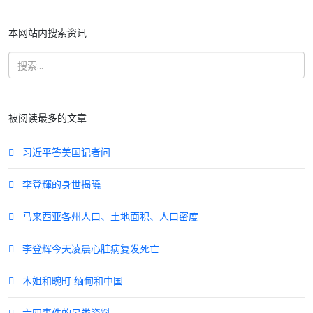
本网站内搜索资讯
被阅读最多的文章
习近平答美国记者问
李登輝的身世揭曉
马来西亚各州人口、土地面积、人口密度
李登辉今天凌晨心脏病复发死亡
木姐和畹町 缅甸和中国
六四事件的另类资料