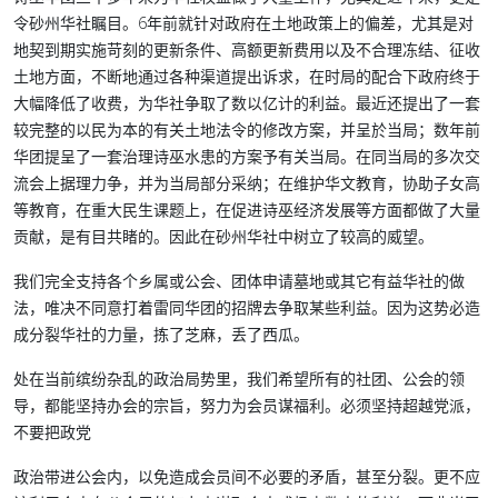
令砂州华社瞩目。6年前就针对政府在土地政策上的偏差，尤其是对
地契到期实施苛刻的更新条件、高额更新费用以及不合理冻结、征收
土地方面，不断地通过各种渠道提出诉求，在时局的配合下政府终于
大幅降低了收费，为华社争取了数以亿计的利益。最近还提出了一套
较完整的以民为本的有关土地法令的修改方案，并呈於当局；数年前
华团提呈了一套治理诗巫水患的方案予有关当局。在同当局的多次交
流会上据理力争，并为当局部分采纳；在维护华文教育，协助子女高
等教育，在重大民生课题上，在促进诗巫经济发展等方面都做了大量
贡献，是有目共睹的。因此在砂州华社中树立了较高的威望。
我们完全支持各个乡属或公会、团体申请墓地或其它有益华社的做
法，唯决不同意打着雷同华团的招牌去争取某些利益。因为这势必造
成分裂华社的力量，拣了芝麻，丢了西瓜。
处在当前缤纷杂乱的政治局势里，我们希望所有的社团、公会的领
导，都能坚持办会的宗旨，努力为会员谋福利。必须坚持超越党派，
不要把政党
政治带进公会内，以免造成会员间不必要的矛盾，甚至分裂。更不应