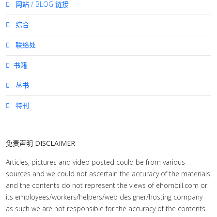
网站 / BLOG 链接
综合
联络处
书籍
丛书
特刊
免责声明 DISCLAIMER
Articles, pictures and video posted could be from various
sources and we could not ascertain the accuracy of the materials
and the contents do not represent the views of ehornbill.com or
its employees/workers/helpers/web designer/hosting company
as such we are not responsible for the accuracy of the contents.