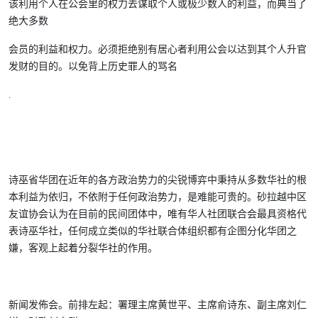
该利用个人在公会里的权力去谋取个人或极少数人的利益，而典当了
绝大多数
会员的利益和权力。必须拒绝别有居心者利用公会以达到其个人升官
发财的目的。以免背上历史罪人的骂名
.
诗巫省华团在近年的各方政治势力的尖锐博弈中秉持从多数华社的根
本利益为依归，不依附于任何政治势力，是难能可贵的。
砂拉越中区
友谊协会
认为在目前的民间团体中，唯有华人社团联合会最具资格代
表诗巫华社，任何成立类似的华社联合体组织都有企图分化华团之
嫌，客观上起着分裂华社的作用。
新闻发佈会。前排左起：
署理主席黄世平、主席俞诗东、副主席刘仁