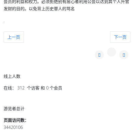
会员的利益和权力。必须拒绝别有居心者利用公会以达到其个人升官
发财的目的。以免背上历史罪人的骂名
.
上一篇文章: 若无声无息地让不谙华文者出任华小高职 将后患无穷
下一篇文章
上一页
下一页
线上人数
在线： 312 个访客 和 0 个会员
游览者总计
页面访问数：
34420106