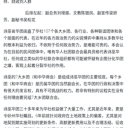
祥、财政刘人群
后排左起：
副总务刘增振、文教陈银凤、副宣传梁娇
芳、副秘书吴松花
诗巫省华团函盍了华社107个各大乡团、各行业、各种联谊团体和各
个层面的代表，在近年的各方政治势力的尖锐博弈中秉持从多数华社
的根本利益为依归，不依附于任何政治势力，是难能可贵的。本会认
为在目前的民间团体中，唯有华人社团联合会最具资格代表诗巫华
社，任何成立类似的华社联合体组织都有可能被怀疑有企图分化华团
之嫌，客观上起着分裂华社的作用。
诗巫的7大乡团（和中华商会）是组成诗巫华团的主要班底，每个乡
团（和中华商会）是历届华团的当然副会长，在华团的行政和决策中
有很大的发言权，具有不可挑战的权力。若非有特别的议程实在没有
任何理由要另组7大乡团联合会。
诗巫华团三十多年来为华社权益做了大量工作，尤其是近年来，更是
令砂州华社瞩目。6年前就针对政府在土地政策上的偏差，尤其是对
地契到期实施苛刻的更新条件、高额更新费用以及不合理冻结、征收