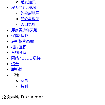
老友通讯
犀乡简介/ 概况
砂拉越地图
简介与概况
人口结构
犀乡青少年天地
保健/ 医疗
最新相片画廊
相片画廊
音视频道
网站 / BLOG 链接
综合
联络处
书籍
丛书
特刊
免责声明 Disclaimer