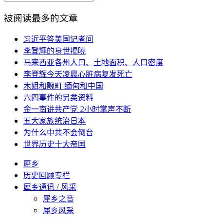
被阅读最多的文章
习近平答美国记者问
李登輝的身世揭曉
马来西亚各州人口、土地面积、人口密度
李登辉今天凌晨心脏病复发死亡
木姐和畹町 缅甸和中国
六四事件的另类资料
金一南讲共产党 2小时掌声不断
五大家族统治日本
为什么中共不会倒台
世界历史十大帝国
犀乡
历史回顾专栏
犀乡通讯 / 风采
犀乡之音
犀乡风采