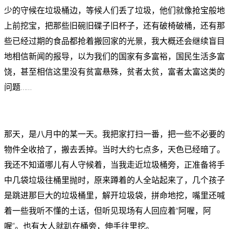
少的守候在垃圾桶边，等候人们丢了垃圾，他们就像抢宝般地
上前挖宝，把那些旧碗旧碟子旧杯子，还有破椅破桶，还有那
些已经过期的食品都抢着搬回家的光景，我大概还会继续盲目
地相信新闻的报导，以为我们的国家有多富裕，国民生活多富
饶，甚至相信这里没有贫富悬殊，贫者太贫，富者太富这类的
问题……
那天，是八月中的某一天。我把家打扫一番，把一些不必要的
物件全收拾了，搬去丢掉。当时大约七点多，天色已经暗了。
我还不知道哪儿有人守候着，当我走近垃圾桶旁，正准备将手
中几袋垃圾往桶里抛时，原来蹲着的人全站起来了，几个孩子
是跳进那巨大的垃圾桶里，解开垃圾袋，拼命地挖，嘴里还喊
着一些我听不懂的土话，但听见现场有人回应着“阿喔，阿
喔”。也有大人就趴在桶旁，伸手往里挖。