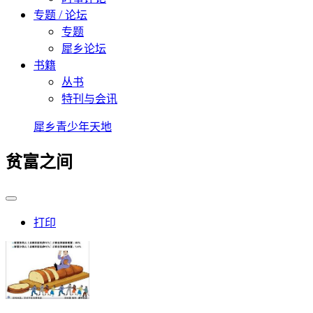
专题 / 论坛
专题
犀乡论坛
书籍
丛书
特刊与会讯
犀乡青少年天地
贫富之间
打印