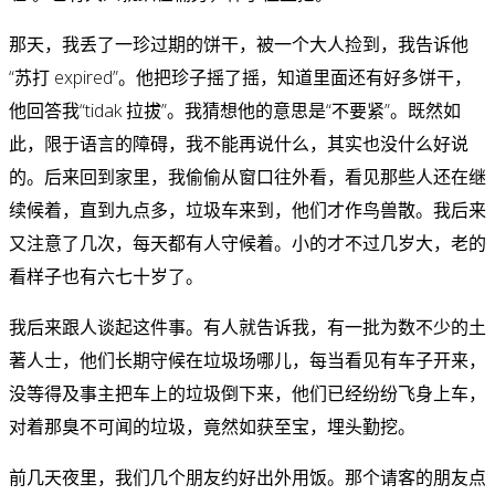
那天，我丢了一珍过期的饼干，被一个大人捡到，我告诉他
“苏打 expired”。他把珍子摇了摇，知道里面还有好多饼干，
他回答我“tidak 拉拔”。我猜想他的意思是“不要紧”。既然如
此，限于语言的障碍，我不能再说什么，其实也没什么好说
的。后来回到家里，我偷偷从窗口往外看，看见那些人还在继
续候着，直到九点多，垃圾车来到，他们才作鸟兽散。我后来
又注意了几次，每天都有人守候着。小的才不过几岁大，老的
看样子也有六七十岁了。
我后来跟人谈起这件事。有人就告诉我，有一批为数不少的土
著人士，他们长期守候在垃圾场哪儿，每当看见有车子开来，
没等得及事主把车上的垃圾倒下来，他们已经纷纷飞身上车，
对着那臭不可闻的垃圾，竟然如获至宝，埋头勤挖。
前几天夜里，我们几个朋友约好出外用饭。那个请客的朋友点