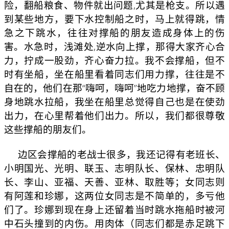
险，翻船粮食、物件就出问题,尤其是枪支。所以遇
到某些地方，要下水控制船之时，马上就得跳，情
急之下跳水，往往对撑船的朋友造成身体上的伤
害。水急时，浅滩处,逆水向上撑，那得大家齐心合
力，拧成一股劲，齐心奋力拉。我不会撑船，但不
时有坐船，坐在船里看着同志们用力撑，往往是不
自在的，他们在那“嗨呵，嗨呵”地吃力地撑，奋不顾
身地跳水拉船，我坐在船里总觉得自己也是在使劲
出力，在心里帮着他们出力。所以，我们都很尊敬
这些撑船的朋友们。
边区会撑船的老战士很多，我还记得有老班长、
小明国光、光明、联玉、志明队长、保林、忠明队
长、李山、亚福、天善、亚林、取胜等；女同志则
有阿莲和珍娜，这两位女同志是不简单的，多亏他
们了。珍娜到现在身上还留着当时跳水拖船时被河
中石头撞到的内伤。用肉体（同志们都是赤足跳下