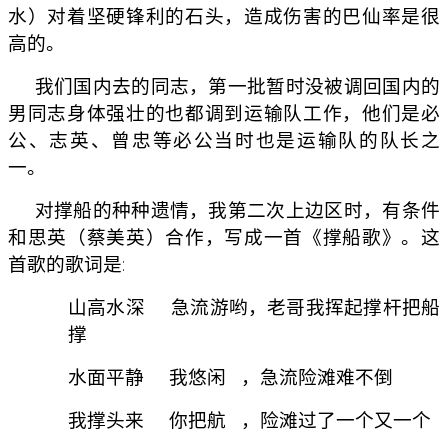
水）对着坚硬锋利的石头，造成伤害的巴仙率是很
高的。
我们国内去的同志，第一批暂时没被调回国内的
男同志身体强壮的也都调到运输队工作，他们是必
公、志英、曾忠等必公当时也是运输队的队长之
一。
对撑船的种种遗情，我第二次上边区时，有条件
和思英（蔡美英）合作，写成一首《撑船歌》。这
首歌的歌词是:
山高水深 急流游哟，老哥我挥起撑杆把船
撑
水面平静 我悠闲 ，急流险滩难不倒
我撑头来 你把航 ，险滩过了一个又一个