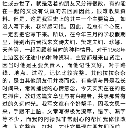
牲或去世了，就是活着的朋友又分得很散，有的能
在一起的又没有认真的去回顾因此，很难收集资
料。但是，这是我军史上的其中一个主要篇章，如
没人写下来，我特感可惜。因此，我总有个心愿，
一定要把它写下来。所以，在今年三月的学校假期
里，特别出古晋找来文诗夫妇、贤定夫妇、珍娜、
天善等，一起回顾着当时的种种情景。对于1968年
上边区长征途中的种种资料，主要都是来自贤定，
因当时他是主要负责人，而他记性又好，对于路
线、地点、过程，记忆比较完整。其他拉拉杂杂
的，是由其他朋友们并凑而成，有些情与景是我长
时间来，常常捕捉的心情意念，今天实实在在的把
它抓住，放进这篇文章里与有兴趣者，共享那曾有
过的久远时光。我写文章有个好帮手，因我文思一
来，手跟不上脑，文章写得极为潦草，错字、漏字
等不少，而我的阿禄就非常耐心的帮忙我修修改
改，为它整容、打扮，才让它展现在朋友们面前。