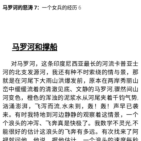
马罗诃的怒涛 7：
一个女兵的经历 6
马罗河和撑船
对马罗河，这条印度尼西亚最长的河流卡普亚士
河的北支发源河，我还有种不时索绕的情与景，那
就是在河尾下大雨山洪爆发前，原本在两岸秀丽山
峦中缓缓流着的清澈见底、文静的马罗河,骤然间山
河变色，橙色的浑浊的泥浆水从河尾夹着千钧气势,
汹涌澎湃，飞泻而流,水未到，轰！轰！声早已袭
来。有时我特地到河边静静的观察着这情景，一个
个浪头的冲泻、飞奔真是快极了。我数学不灵光,不
能很好的估计这浪头的飞奔有多远。有次找来了阿
禄就问他，他说，据他估计，一个浪头的速度每秒