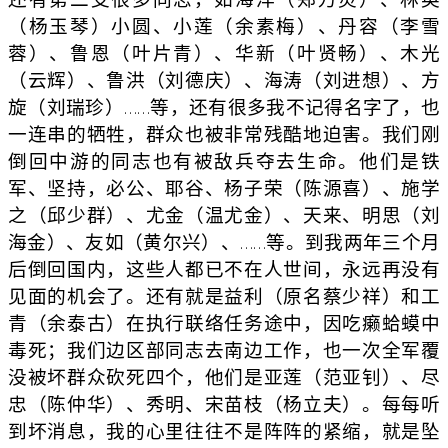
（杨玉琴）小圆、小莲（余素梅）、丹容（李雪
蓉）、鲁恩（叶片青）、华新（叶贤畅）、木光
（云辉）、鲁洪（刘德庆）、海涛（刘进想）、方
旋（刘瑞珍）……等，还有很多我不记得名字了，也
一连串的牺牲，群众也被非常残酷地迫害。我们刚
倒回中游的同志也有被敌兵夺去生命。他们是铁
军、坚持，必公、耶谷、杨子荣（陈源喜）、施学
之（邱少群）、尤金（温尤金）、天来、明思（刘
海金）、友如（黄尔兴）、……等。到我两年三个月
后倒回国内，这些人都已不在人世间，永远再没有
见面的机会了。还有就是益利（原名蔡少祥）和工
青（余泰古）在执行联络任务途中，因吃癞蛤蟆中
毒死；我们边区部同志去南边工作，也一次全军覆
没被坏群众砍死四个，他们是亚莲（范亚钊）、尽
忠（陈仲华）、秀明、宋苗枝（杨立夫）。每每听
到坏消息，我的心里往往不是阵阵的紧缩，就是坠