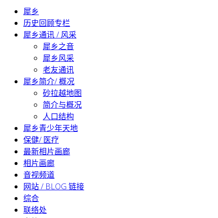
犀乡
历史回顾专栏
犀乡通讯 / 风采
犀乡之音
犀乡风采
老友通讯
犀乡简介/ 概况
砂拉越地图
简介与概况
人口结构
犀乡青少年天地
保健/ 医疗
最新相片画廊
相片画廊
音视频道
网站 / BLOG 链接
综合
联络处