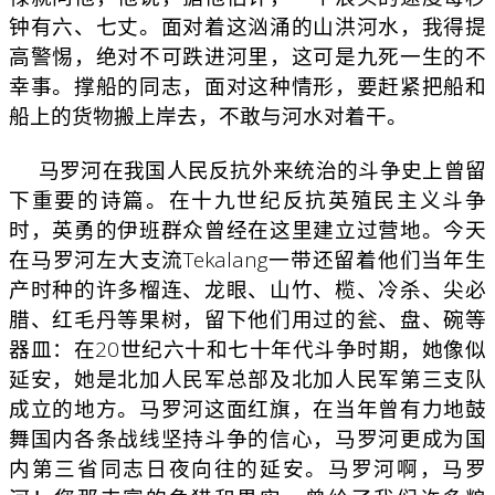
钟有六、七丈。面对着这汹涌的山洪河水，我得提
高警惕，绝对不可跌进河里，这可是九死一生的不
幸事。撑船的同志，面对这种情形，要赶紧把船和
船上的货物搬上岸去，不敢与河水对着干。
马罗河在我国人民反抗外来统治的斗争史上曾留
下重要的诗篇。在十九世纪反抗英殖民主义斗争
时，英勇的伊班群众曾经在这里建立过营地。今天
在马罗河左大支流Tekalang一带还留着他们当年生
产时种的许多榴连、龙眼、山竹、榄、冷杀、尖必
腊、红毛丹等果树，留下他们用过的瓮、盘、碗等
器皿：在20世纪六十和七十年代斗争时期，她像似
延安，她是北加人民军总部及北加人民军第三支队
成立的地方。马罗河这面红旗，在当年曾有力地鼓
舞国内各条战线坚持斗争的信心，马罗河更成为国
内第三省同志日夜向往的延安。马罗河啊，马罗