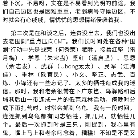
着下沉。不易呀，实在是不易看到光明的前途。
我
们自己边区也是困难重重，老弱病号守候边区，不
时就会有心戚戚，情忧忧的思想情绪侵袭着我。
第二次是在和谈之后，连贵没出去，我们也没出
去老围剿”重点压向0MT。我们长时间处在各种“围
剿”行动中先是战荣（何秀荣）牺牲，接着红坚（雷
月梅）、学恩（朱宋盘）坚红（潘启坚）、思恩
（余志发）、武群（Ubong太太）、民军（江海
佳）、重林（欧官民）、
小文、坚正、志武、百
炼、小锋还有一些忘记了。太多的牺牲造成我的迷
信，那时，我和老余很常在下广东笆、乌驿路和后
埔巷后山一带连成一片的低芭森林活动，傍晚时分
或下雨扎营时，时常会抓到乌龟。我有一段时间，
连连抓到乌龟都有同志牺牲，抓几只，就牺牲几
个。最后一次抓到时是三只，刚捉到，我心里有
鬼，嘴上马上和老余叼念着，糟糕！不知是不是又