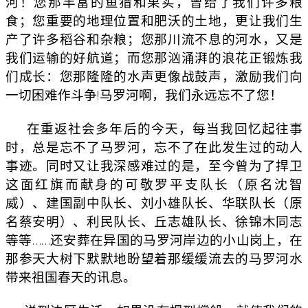
河！您那丰富的鱼猎和果实，曾给了我们许多粮
食；您重要的地理位置和肥沃的土地，更让我们生
产了许多稻谷和杂粮；您那川流不息的河水，又是
我们运输的好航道；而您那汹涌湃的浪花正锻炼我
们成长：您那隆隆的水声更像战鼓声，激励我们向
一切困难作斗争!马罗河啊，我们永远忘不了您！
在重返社会多年后的今天，每当我回忆起往事
时，总是忘不了马罗河，忘不了在此发生过的动人
事迹。同时又让我深感难过的是，至今曾为了捍卫
这面红旗而献身的可敬罗平支队长（原名沈智
威）、建国副中队长、刘小雄队长、华联队长（原
名蔡安明）、利民队长、丘志雄队长、徐锦木同志
等等……还安葬在异国的马罗河岸边的小山岗上，在
那参天大树下默默地盼望着那缓缓流去的马罗河水
带来祖国春天的讯息。