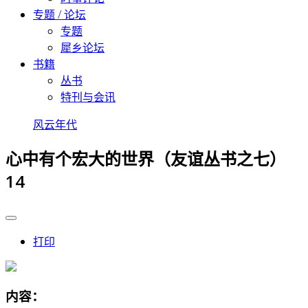
专题 / 论坛
专题
犀乡论坛
书籍
丛书
特刊与会讯
风云年代
心中有个宏大的世界（友谊丛书之七）
14
打印
内容：