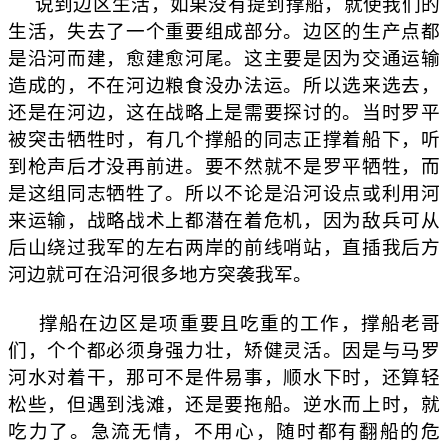
说到边区生活，如果没有提到撑船，就使我们的
生活，失去了一个重要组成部分。边区的生产点都
是沿河而建，愈建愈河尾。这主要是因为交通运输
造成的，不在河边粮食没办法运。所以选来选去，
还是在河边，这在战略上是需要探讨的。当时罗平
被突击牺牲时，有几个撑船的同志正撑着船下，听
到枪声后才没再前进。要不然就不是罗平牺牲，而
是这组同志牺牲了。所以不论是沿河设点或利用河
来运输，战略战术上都潜在着危机，因为敌兵可从
后山绕过我军的左右两岸的前线哨站，直插我后方
河边就可在沿河很多地方突袭我军。
撑船在边区是项重要且吃重的工作，撑船老哥
们，个个都必须身强力壮，矫健灵活。因是与马罗
河水对着干，那可不是件易事，顺水下时，还算轻
松些，但遇到浅滩，还是要拖船。逆水而上时，就
吃力了。急流无情，不用心，随时都有翻船的危