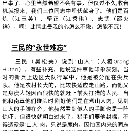
出事了。心里当然希望不会有事，但仅过不久,收音
机就报来，我们三位同志中埋伏献身了。他们是百
炼（江玉英）、坚正（江秀琪）、志武（邵火
祥），啊！此情此景我的心怎么不揪，怎能不沉！
三民的“永世难忘”
三民（吴松美）说到“山人”（人猿0rang
Hutan），有些补充，他说这件事他印象深刻。当
时的新兵上边区大队行军中，他是被分配在尖兵
队。他是农村长大的，比较快适应走山路，而他又
是身瘦人轻因而很快的就赶上前头打猎的人员。当
他和南章他们碰头时,刚好他们是在煮山人肉，见到
山人的手脚在旁，他赫然看到似人的手脚也是一阵
惊吓，但很快就明白过来了。猎手们要他封嘴，不
得透露是“山人”肉，只说是鹿肉。因怕国内来的同志