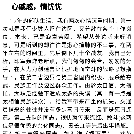
心戚戚，情忧忧
17年的部队生活，我有两次心情沉重时期。第一
次就是我们少数人留在边区，又分散在各个工作岗
位。本来，已是寂寞苦闷，希望从外边听来好消
息，可是听到的却往往是揪心撞肺的不幸事，在两
年左右的时间里，先后倒下几十个战友。我自己分
析，印军轰炸老新点，我们匆匆的会合，匆匆的分
手，在大力为创建鲁让根据地而奋斗的战略思想指
导下，在第二省边界与第三省国内积极开展杀敌夺
武、民族工作及边区群众工作。由於太自信、太匆
忙，太缺乏经验下造成太多的失误（其中有一点是
太相信民族群众），给我军带来严重的损失。交通
员捎来的往往并没有多少喜讯传来，反而是死讯连
连。第二支队的同志，很快就传来练红、敢斗(这两
位是很优秀的兴化同志)，贯长虹等先后出事捐躯。
还有第二支很多同志，如海洋（郑万灵）、林英