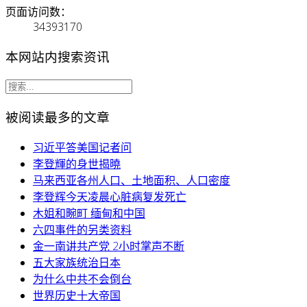
页面访问数：
34393170
本网站内搜索资讯
被阅读最多的文章
习近平答美国记者问
李登輝的身世揭曉
马来西亚各州人口、土地面积、人口密度
李登辉今天凌晨心脏病复发死亡
木姐和畹町 缅甸和中国
六四事件的另类资料
金一南讲共产党 2小时掌声不断
五大家族统治日本
为什么中共不会倒台
世界历史十大帝国