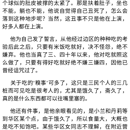
个球似的肚皮被撑的太紧了。那是扶着肚子，坐也
不能，躺也不能，他说自觉得自己丑死了，怎么会
落到这种地步呢？当然，这丑事不只是他在上演，
好多人都在上演。
他为自己发了誓言，从他经过边区的种种吃的考
验后此之后，只要有米饭吃就好，决不怪怨，绝不
嫌弃。他也当真了三、四十年以来，他对吃就照这
么做了，只要有得好吃就好绝不嫌三嫌四，因他已
曾经诅咒过了。
关于吃的“糗事”可多了，这只是三民个人的三几
桩而可见吃是很考人的，尤其是饿久了，斋久了，
真的是什么东西都可以往嘴里塞的。
他还有件事，是他亲眼看见的，是小兰和丹莉等
到华区某个点，由于饿久了，所以食量大，大概也
是吃不知饱吧。某些华区女同志不理解，在附近营