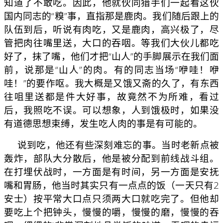
知道了不敢吃。因此，他就伙同猎手们一起看这伙
国内同志的“糗”事，直指那是鹿肉。我们随后跟上的
队伍到后，听说有肉吃，又是鹿肉，高兴极了，尽
管把肉往嘴里送，大口的吞咽。等我们大伙儿都吃
好了，抹了嘴，他们才把“山人”的手脚展示在我们面
前，说那是“山人”的肉。有的同志当场“咿哇！咿
哇！”的要作呕。我大概是又饿又斋的久了，有东西
往咀里送都是件大好事，故竟然不为所难，看过
后，我照吃不误。可以想象，人到饿极时，如果没
有道德思想束缚，发生吃人肉的事是有可能的。
说到吃，他还有些深刻难忘的事。当时老新点被
轰炸，部队大分散后，他是被分配到前线战斗组。
在打埋伏战时，一方面是有时间，另一方面是安抚
嘴和胃肠，他当时其实只有一点点的饭（一天只有2
安士）按平常大口点只须两大口就吃完了。但他却
要吃上个把钟头，慢慢的嚼，慢慢的磨，慢慢的吞