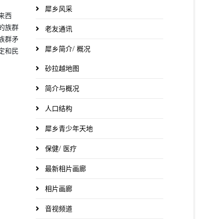
犀乡风采
来西
的族群
老友通讯
族群矛
犀乡简介/ 概况
定和民
砂拉越地图
简介与概况
人口结构
犀乡青少年天地
保健/ 医疗
最新相片画廊
相片画廊
音视频道