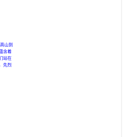
高山到
蕴含着
们站在
，
先烈