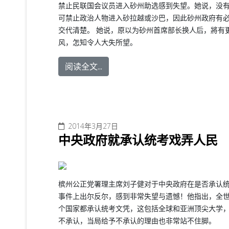
禁止民联国会议员进入砂州助选感到失望。她说，没
可禁止政治人物进入砂拉越或沙巴，因此砂州政府有
交代清楚。 她说，原以为砂州首席部长换人后，將有
风，怎知令人大失所望。
阅读全文...
2014年3月27日
中央政府就承认统考戏弄人民
槟州公正党署理主席刘子健对于中央政府在是否承认
事件上出尔反尔，感到非常失望与遗憾！
他指出，全世
个国家都承认统考文凭，这包括全球和亚洲顶尖大学
不承认，当局给予不承认的理由也非常站不住脚。