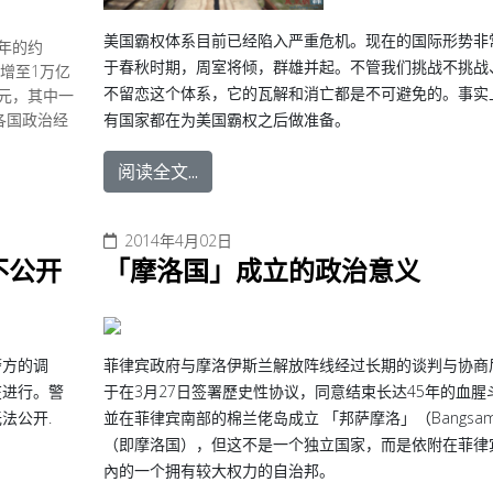
美国霸权体系目前已经陷入严重危机。现在的国际形势非
去年的约
于春秋时期，周室将倾，群雄并起。不管我们挑战不挑战
元增至1万亿
不留恋这个体系，它的瓦解和消亡都是不可避免的。事实
美元，其中一
各国政治经
有国家都在为美国霸权之后做准备。
阅读全文...
2014年4月02日
不公开
「摩洛国」成立的政治意义
警方的调
菲律宾政府与摩洛伊斯兰解放阵线经过长期的谈判与协商
在进行。警
于在3月27日签署歷史性协议，同意结束长达45年的血腥
法公开.
並在菲律宾南部的棉兰佬岛成立 「邦萨摩洛」（Bangsam
（即摩洛国），但这不是一个独立国家，而是依附在菲律
內的一个拥有较大权力的自治邦。