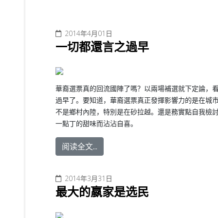
2014年4月01日
一切都還言之過早
華裔選票真的回流國陣了嗎？以兩場補選就下定論，
過早了。要知道，華裔選票真正發揮影響力的是在城
不是鄉村內陸，特別是在砂拉越。還是務實點自我檢
一點丁的甜味而沾沾自喜。
阅读全文...
2014年3月31日
最大的嬴家是选民