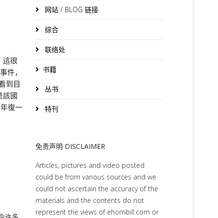
网站 / BLOG 链接
综合
联络处
。這很
书籍
的事件，
看到目
丛书
是該國
。年復一
特刊
免责声明 DISCLAIMER
Articles, pictures and video posted
could be from various sources and we
could not ascertain the accuracy of the
materials and the contents do not
represent the views of ehornbill.com or
令许多