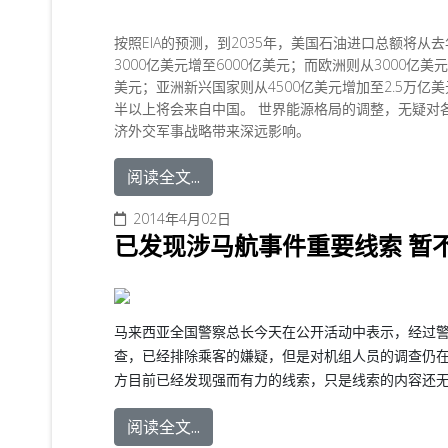
按照EIA的预测，到2035年，美国石油进口总额将从
3000亿美元增至6000亿美元；而欧洲则从3000亿美
美元；亚洲新兴国家则从4500亿美元增加至2.5万亿
半以上将会来自中国。
世界能源格局的调整，无疑对
济外交军事战略带来深远影响。
阅读全文...
2014年4月02日
已发现涉马航事件重要线索 暂
马来西亚全国警察总长今天在公开活动中表示，经过
查，已经排除乘客的嫌疑，但是对机组人员的调查仍
方目前已经发现强而有力的线索，只是线索的内容还无
阅读全文...