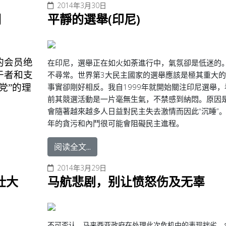
2014年3月30日
词
平靜的選舉(印尼)
的会员绝
在印尼，選舉正在如火如荼進行中，氣氛卻是低迷的
于者和支
不尋常。世界第3大民主國家的選舉應該是極其重大
事實卻剛好相反。我自1999年就開始關注印尼選舉，
党”的理
前其競選活動是一片毫無生氣，不禁感到納悶。原因
會隨著越來越多人日益對民主失去激情而因此“沉睡”
年的貪污和內鬥很可能會阻礙民主進程。
阅读全文...
2014年3月29日
壮大
马航悲剧，别让愤怒伤及无辜
不可否认，马来西亚政府在处理此次危机中的表现拙劣，