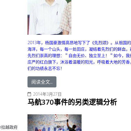
2013年，杨国豪激情高昂地写下了《先烈颂》。
从祖国的
海洋，
每一个山头，
每一处田庄，
凝结着先烈们的鲜血，
先烈们崇高的理想：
＂自由无价、独立至上！＂
如今，
我
庄严的红白旗下，
沐浴着温暖的阳光，
呼吸着大地的芳香
们的功绩永志不忘！
阅读全文...
2014年3月27日
马航370事件的另类逻辑分析
砂拉越政府