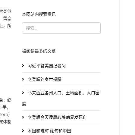
常类似
本网站内搜索资讯
、留恋
上，所
被阅读最多的文章
习近平答美国记者问
李登輝的身世揭曉
马来西亚各州人口、土地面积、人口密
后，终
度
斗爭，
oro）
李登辉今天凌晨心脏病复发死亡
宾体制
木姐和畹町 缅甸和中国