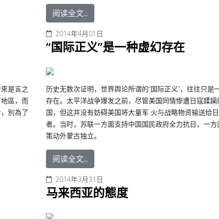
阅读全文...
2014年4月01日
“国际正义”是一种虚幻存在
看來是言之
历史无数次证明，世界舆论所谓的“国际正义”，往往只是
市地區，而
存在。太平洋战争爆发之前，尽管美国同情惨遭日寇蹂躏
討，別為了
国，但这并没有妨碍美国将大量军 火与战略物资输送给
者。当时，苏联一方面支持中国国民政府全力抗日，一方
策动外蒙古独立。
阅读全文...
2014年3月31日
马来西亚的態度