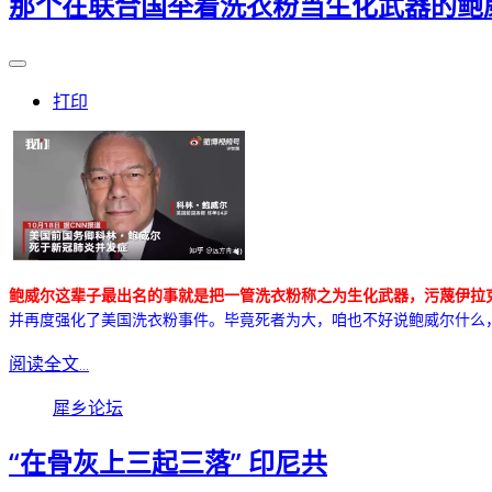
那个在联合国举着洗衣粉当生化武器的鲍
打印
鲍威尔这辈子最出名的事就是把一管洗衣粉称之为生化武器，污蔑伊拉
并再度强化了美国洗衣粉事件。毕竟死者为大，咱也不好说鲍威尔什么
阅读全文...
犀乡论坛
“在骨灰上三起三落” 印尼共