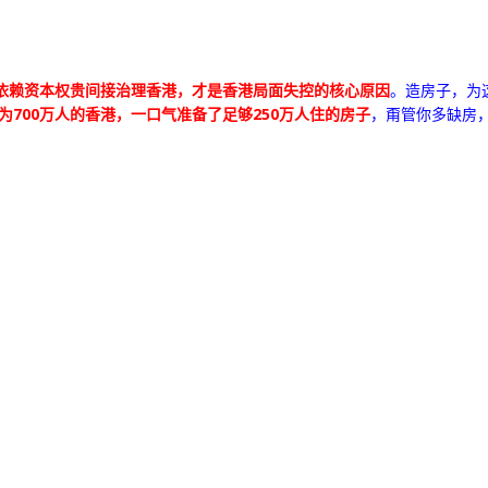
依赖资本权贵间接治理香港，才是香港局面失控的核心原因
。造房子，为
为700万人的香港，一口气准备了足够250万人住的房子
，甭管你多缺房