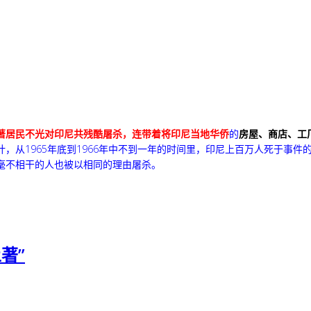
著居民不光对印尼共残酷屠杀，连带着将印尼当地华侨
的
房屋、商店、工
计，从1965年底到1966年中不到一年的时间里，印尼上百万人死于事件
毫不相干的人也被以相同的理由屠杀。
著”