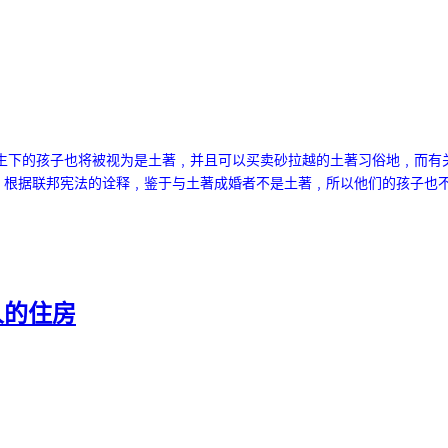
生下的孩子也将被视为是土著﹐并且可以买卖砂拉越的土著习俗地﹐而有关
况。根据联邦宪法的诠释﹐鉴于与土著成婚者不是土著﹐所以他们的孩子也不
人的住房