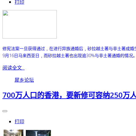
打印
修宪法案一旦获得通过﹐在进行异族通婚后﹐砂拉越土著与非土著成婚
9月16日马来西亚日﹐而砂拉越土著也出现逾30%与非土著通婚的情
阅读全文...
犀乡论坛
700万人口的香港，要新修可容纳250万
打印