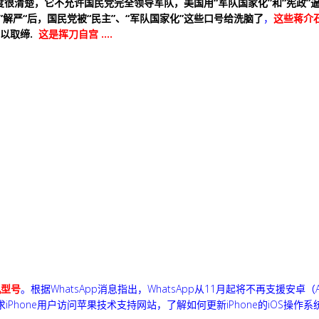
度很清楚，它不允许国民党完全领导军队，美国用“军队国家化”和“宪政”
湾”解严“后，国民党被“民主”、“军队国家化”这些口号给洗脑了
，
这些蒋介
以取缔.
这是挥刀自宫 ....
机型号
。根据WhatsApp消息指出，WhatsApp从11月起将不再支援安卓（A
求iPhone用户访问苹果技术支持网站，了解如何更新iPhone的iOS操作系