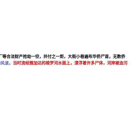
厂等合法财产抢劫一空，并付之一炬，大街小巷遍布华侨尸首，无数侨
的风波。
当时流经雅加达的梭罗河水面上，漂浮着许多尸体，河岸被血污