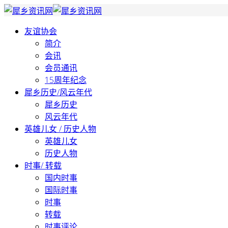
友谊协会
简介
会讯
会员通讯
15周年纪念
犀乡历史/风云年代
犀乡历史
风云年代
英雄儿女 / 历史人物
英雄儿女
历史人物
时事/ 转载
国内时事
国际时事
时事
转载
时事评论