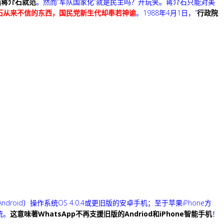
逼蒋介石就范
。然而“军队国家化”就是民主吗？开玩笑。蒋介石只能对美
石从来不信的东西，国民党新生代却奉若神谕
。1988年4月1日，“
行政院
ndroid）操作系统OS 4.0.4或更旧版的安卓手机；至于苹果iPhone方
统。
这意味著WhatsApp不再支援旧版的Andriod和iPhone智能手机
！