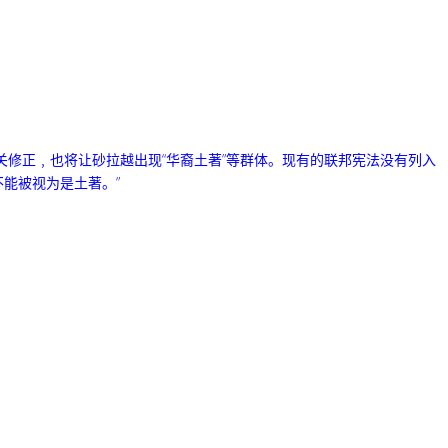
修正﹐也将让砂拉越出现“华裔土著”等群体。
现有的联邦宪法没有列入
能被视为是土著。”