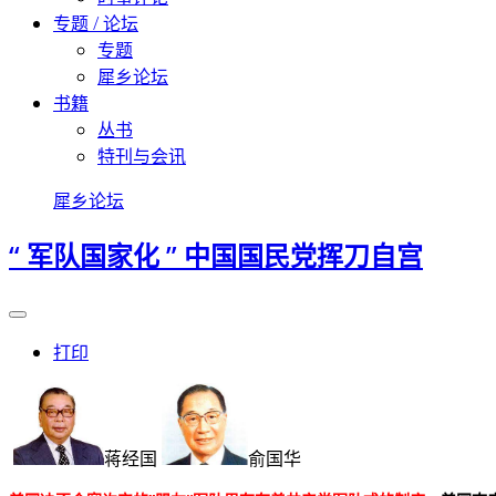
专题 / 论坛
专题
犀乡论坛
书籍
丛书
特刊与会讯
犀乡论坛
“ 军队国家化 ” 中国国民党挥刀自宫
打印
蒋经国
俞国华