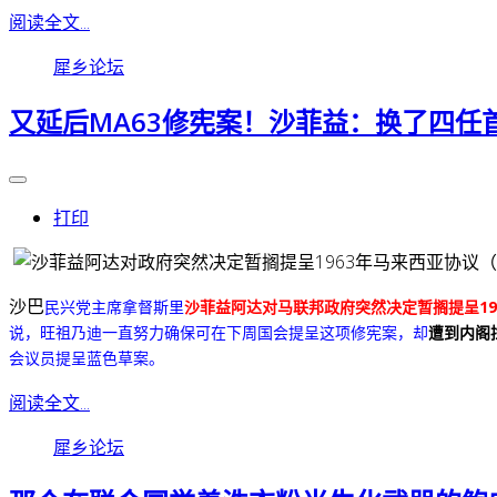
阅读全文...
犀乡论坛
又延后MA63修宪案！沙菲益：换了四任
打印
沙巴
民兴党主席拿督斯里
沙菲益阿达对马联邦政府突然决定暂搁提呈19
说，旺祖乃迪一直努力确保可在下周国会提呈这项修宪案，却
遭到内阁
会议员提呈蓝色草案。
阅读全文...
犀乡论坛