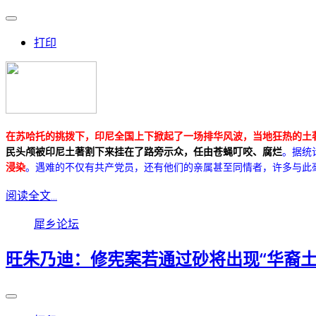
打印
在苏哈托的挑拨下，印尼全国上下掀起了一场排华风波，当地狂热的土
民头颅被印尼土著割下来挂在了路旁示众，任由苍蝇叮咬、腐烂
。据统
浸染
。遇难的不仅有共产党员，还有他们的亲属甚至同情者，许多与此
阅读全文...
犀乡论坛
旺朱乃迪：修宪案若通过砂将出现“华裔土