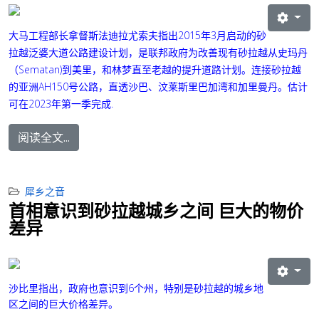
大马工程部长拿督斯法迪拉尤索夫指出
2015年3月启动的砂
拉越泛婆大道公路建设计划，是联邦政府为改善现有砂拉越从史玛丹
（Sematan)到美里，和林梦直至老越的提升道路计划。连接砂拉越
的亚洲AH150号公路，直透沙巴、汶莱斯里巴加湾和加里曼丹。
估计
可在2023年第一季完成.
阅读全文...
犀乡之音
首相意识到砂拉越城乡之间 巨大的物价
差异
沙比里指出，政府也意识到6个州，特别是砂拉越的城乡地
区之间的巨大价格差异。