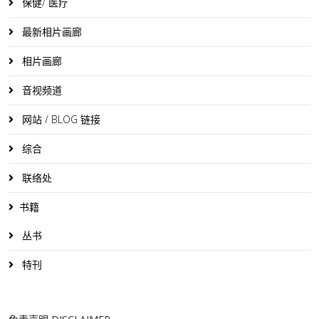
保健/ 医疗
最新相片画廊
相片画廊
音视频道
网站 / BLOG 链接
综合
联络处
书籍
丛书
特刊