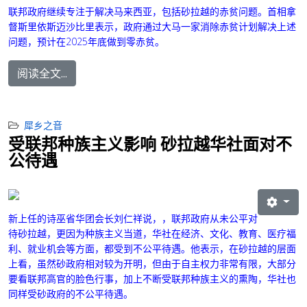
联邦政府继续专注于解决马来西亚，包括砂拉越的赤贫问题。首相拿
督斯里依斯迈沙比里表示，政府通过大马一家消除赤贫计划解决上述
问题，预计在2025年底做到零赤贫。
阅读全文...
犀乡之音
受联邦种族主义影响 砂拉越华社面对不
公待遇
新上任的诗巫省华团会长刘仁祥说，，联邦政府从未公平对
待砂拉越，更因为种族主义当道，华社在经济、文化、教育、医疗福
利、就业机会等方面，都受到不公平待遇。他表示，在砂拉越的层面
上看，虽然砂政府相对较为开明，但由于自主权力非常有限，大部分
要看联邦高官的脸色行事，加上不断受联邦种族主义的熏陶，华社也
同样受砂政府的不公平待遇。