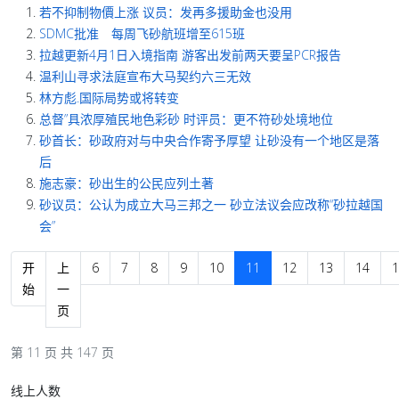
若不抑制物價上涨 议员：发再多援助金也没用
SDMC批准 每周飞砂航班增至615班
拉越更新4月1日入境指南 游客出发前两天要呈PCR报告
温利山寻求法庭宣布大马契约六三无效
林方彪.国际局势或将转变
总督”具浓厚殖民地色彩砂 时评员：更不符砂处境地位
砂首长：砂政府对与中央合作寄予厚望 让砂没有一个地区是落
后
施志豪：砂出生的公民应列土著
砂议员：公认为成立大马三邦之一 砂立法议会应改称“砂拉越国
会”
开
上
6
7
8
9
10
11
12
13
14
1
始
一
页
第 11 页 共 147 页
线上人数