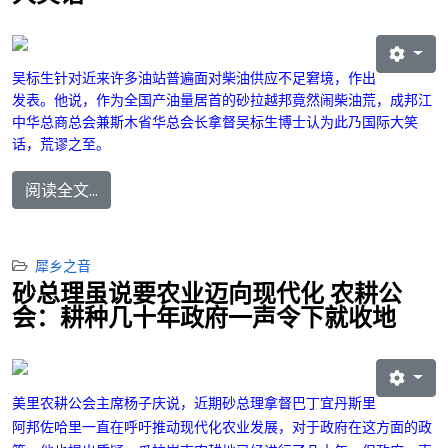
吴标生针对近来许多油站普遍面对柴油供应不足窘境，作出
发表。他说，
作为全国产油量居首的砂拉越邦竟然闹柴油荒，成邦江
中华总商总会兼斯木省华总会长拿督吴标生博士认为此乃国际大笑
话，荒谬之至。
阅读全文...
犀乡之音
砂总理虽说要农业迈向现代化 农耕公
会：耕种几十年政府一声令下就收地
美里农耕公会主席杨子庆
说，近期砂总理拿督巴丁宜丹斯里
阿邦佐哈里一直在呼吁推动现代化农业发展，对于政府在这方面的政