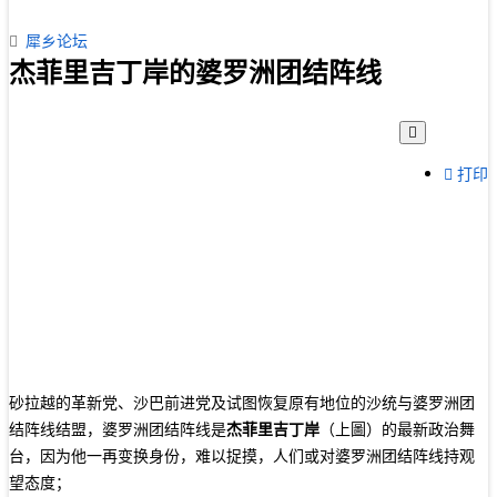
犀乡论坛
杰菲里吉丁岸的婆罗洲团结阵线
打印
砂拉越的革新党、沙巴前进党及试图恢复原有地位的沙统与婆罗洲团
结阵线结盟，婆罗洲团结阵线是
杰菲里吉丁岸
（上圖）的最新政治舞
台，因为他一再变换身份，难以捉摸，人们或对婆罗洲团结阵线持观
望态度；