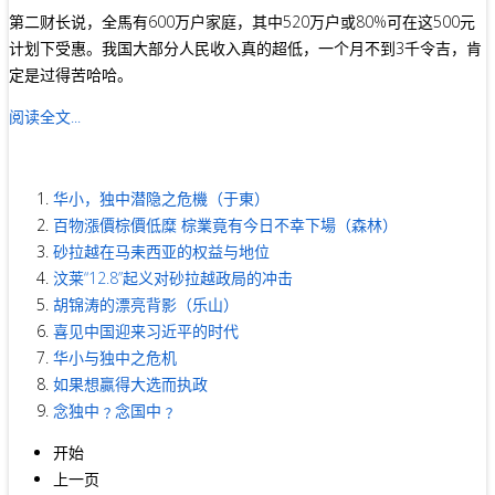
第二财长说，全馬有600万户家庭，其中520万户或80%可在这500元
计划下受惠。我国大部分人民收入真的超低，一个月不到3千令吉，肯
定是过得苦哈哈。
阅读全文...
华小，独中潜隐之危機（于東）
百物漲價棕價低糜 棕業竟有今日不幸下場（森林）
砂拉越在马耒西亚的权益与地位
汶莱“12.8”起义对砂拉越政局的冲击
胡锦涛的漂亮背影（乐山）
喜见中国迎来习近平的时代
华小与独中之危机
如果想贏得大选而执政
念独中﹖念国中﹖
开始
上一页