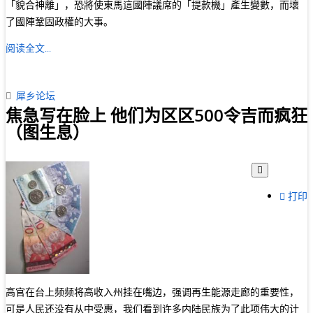
「貌合神離」，恐將使東馬這國陣議席的「提款機」產生變數，而壞
了國陣鞏固政權的大事。
阅读全文...
犀乡论坛
焦急写在脸上 他们为区区500令吉而疯狂
（图生息）
打印
高官在台上频频将高收入州挂在嘴边，强调再生能源走廊的重要性，
可是人民还没有从中受惠，我们看到许多内陆民族为了此项伟大的计