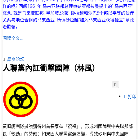
样的呢? 回顧1961年,马来亚联邦总理東姑亚都拉曼提出的” 马耒西亚”
概念, 就是马来亚联邦, 星加坡,汶萊, 砂拉越和沙巴5个邦以平等的伙伴
关系与地位合组的马耒西亚. 所谓砂拉越”加入马耒西亚获得独立”,是政
治欺骗。
阅读全文...
犀乡论坛
人聯黨內訌衝擊國陣（林風）
打印
黃順舸團隊據說獲得州首長泰益「祝福」，形成州國陣與中央聯邦部
長「較勁」的勢頭；如果因人聯黨黨選演變，導致砂州與中央國陣