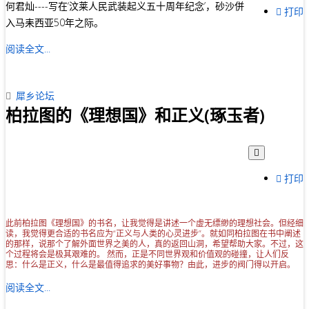
何君灿----写在‘汶莱人民武装起义五十周年纪念’，砂沙併
打印
入马耒西亚50年之际。
阅读全文...
犀乡论坛
柏拉图的《理想国》和正义(琢玉者)
打印
此前柏拉图《理想国》的书名，让我觉得是讲述一个虚无缥缈的理想社会。但经细
读，我觉得更合适的书名应为“正义与人类的心灵进步”。就如同柏拉图在书中阐述
的那样，说那个了解外面世界之美的人，真的返回山洞，希望帮助大家。不过，这
个过程将会是极其艰难的。 然而，正是不同世界观和价值观的碰撞，让人们反
思：什么是正义，什么是最值得追求的美好事物？由此，进步的阀门得以开启。
阅读全文...