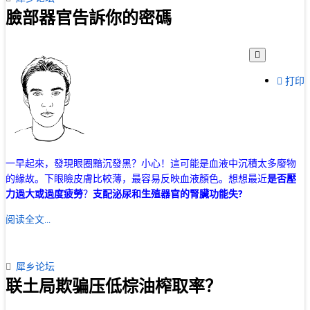
臉部器官告訴你的密碼
打印
一早起來，發現眼圈黯沉發黑？小心！這可能是血液中沉積太多廢物
的緣故。下眼瞼皮膚比較薄，最容易反映血液顏色。想想最近
是否壓
力過大或過度疲勞
？
支配泌尿和生殖器官的腎臟功能失
?
阅读全文...
犀乡论坛
联土局欺骗压低棕油榨取率？