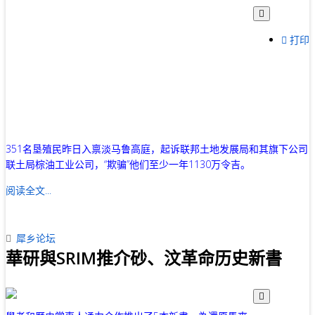
打印
351名垦殖民昨日入禀淡马鲁高庭，起诉联邦土地发展局和其旗下公司
联土局棕油工业公司，“欺骗”他们至少一年1130万令吉。
阅读全文...
犀乡论坛
華研與SRIM推介砂、汶革命历史新書