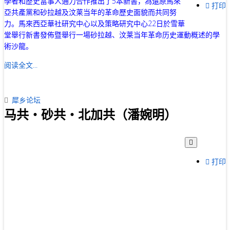
學者和歷史當事人通力合作推出了5本新書，為還原馬來
打印
亞共產黨和砂拉越及汶莱当年的革命歷史面貌而共同努
力。馬來西亞華社研究中心以及策略研究中心22日於雪華
堂舉行新書發佈暨舉行一場砂拉越、汶莱当年革命历史運動概述的學
術沙龍。
阅读全文...
犀乡论坛
马共‧砂共‧北加共（潘婉明）
打印