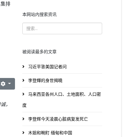
出集排
本网站内搜索资讯
被阅读最多的文章
习近平答美国记者问
李登輝的身世揭曉
马来西亚各州人口、土地面积、人口密
梓诚，
度
李登辉今天凌晨心脏病复发死亡
木姐和畹町 缅甸和中国