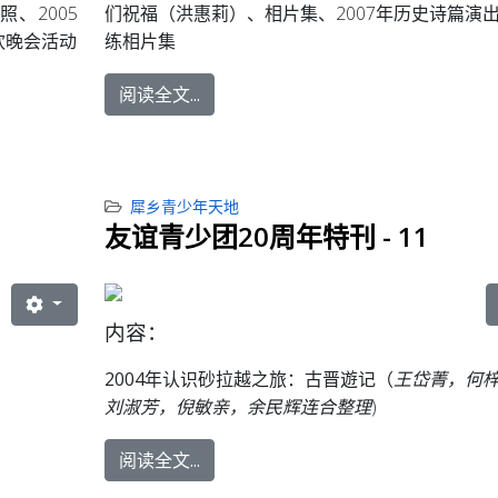
、2005
们祝福（洪惠莉）、相片集、2007年历史诗篇演
欢晚会活动
练相片集
阅读全文...
犀乡青少年天地
友谊青少团20周年特刊 - 11
内容：
2004年认识砂拉越之旅：
古晋遊记（
王岱菁，何
刘淑芳，倪敏亲，余民辉连合整理
)
阅读全文...