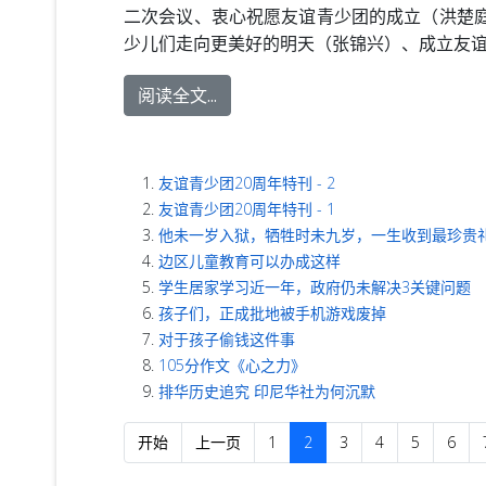
二次会议、衷心祝愿友谊青少团的成立（洪楚
少儿们走向更美好的明天（张锦兴）、成立友
阅读全文...
友谊青少团20周年特刊 - 2
友谊青少团20周年特刊 - 1
他未一岁入狱，牺牲时未九岁，一生收到最珍贵
边区儿童教育可以办成这样
学生居家学习近一年，政府仍未解决3关键问题
孩子们，正成批地被手机游戏废掉
对于孩子偷钱这件事
105分作文《心之力》
排华历史追究 印尼华社为何沉默
开始
上一页
1
2
3
4
5
6