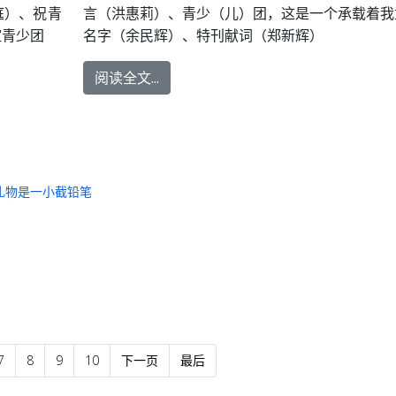
庭）、祝青
言（洪惠莉）、青少（儿）团，这是一个承载着我
谊青少团
名字（余民辉）、特刊献词（郑新辉）
阅读全文...
礼物是一小截铅笔
7
8
9
10
下一页
最后