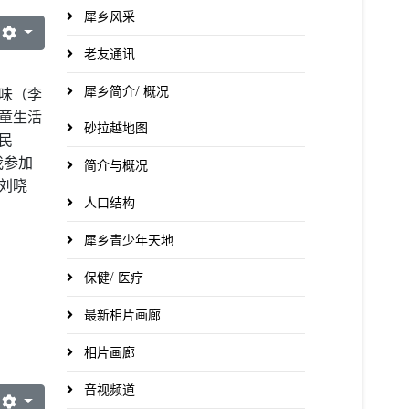
犀乡风采
老友通讯
犀乡简介/ 概况
味（李
童生活
砂拉越地图
民
我参加
简介与概况
刘晓
人口结构
犀乡青少年天地
保健/ 医疗
最新相片画廊
相片画廊
音视频道