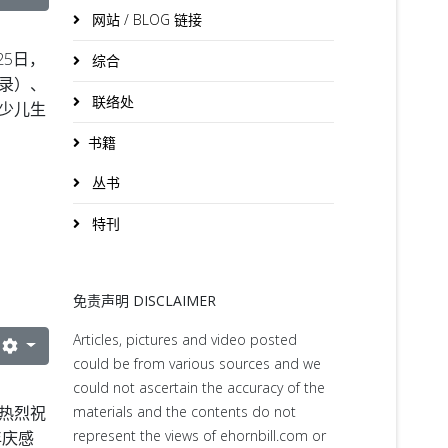
网站 / BLOG 链接
25日，
综合
录）、
联络处
青少儿生
书籍
丛书
特刊
免责声明 DISCLAIMER
Articles, pictures and video posted
could be from various sources and we
could not ascertain the accuracy of the
热烈祝
materials and the contents do not
represent the views of ehornbill.com or
年庆感