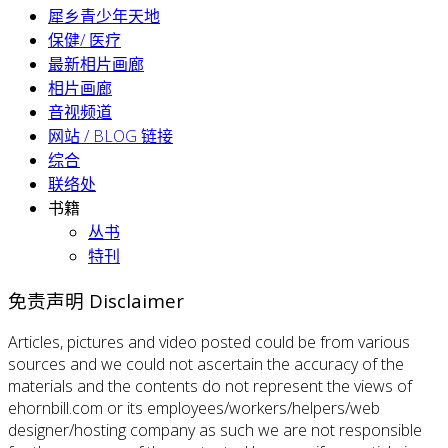
犀乡青少年天地
保健/ 医疗
最新相片画廊
相片画廊
音视频道
网站 / BLOG 链接
综合
联络处
书籍
丛书
特刊
免责声明 Disclaimer
Articles, pictures and video posted could be from various
sources and we could not ascertain the accuracy of the
materials and the contents do not represent the views of
ehornbill.com or its employees/workers/helpers/web
designer/hosting company as such we are not responsible