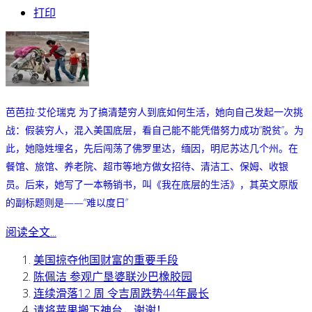
打印
芭芭拉·艾伦瑞克 为了搞清楚穷人到底如何生活，她向自己发起一次挑
战：假装穷人，混入美国底层，看自己
能不能凭借努力成功“脱贫”。为
此，她隐姓埋名，先后闯荡了佛罗里达，缅因，明尼苏达几个州。在
餐馆、旅馆、养老院、超市等地方做女招待、清洁工、保姆、收银
员。后来，她写了一本畅销书，叫《我在底层的生活》，其英文原版
的副标题则是——“难以度日”
阅读全文...
美国掠夺他国财富的重要手段
陈佩洁 参观广垦婆联沙巴橡胶园
连续滑落12 周 令吉周跌势44年最长
请将苹果搬下神台，谢谢！