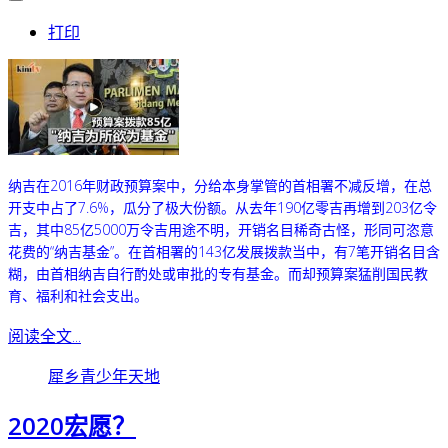
打印
纳吉在2016年财政预算案中，分给本身掌管的首相署不减反增，在
总
开支中占了7.6%，瓜分了极大份额。
从去年190亿零吉再增到203亿令
吉，
其中85亿5000万令吉用途不明，开销名目稀奇古怪，形同可恣意
花费的“纳吉基金”。在
首相署的143亿发展拨款当中，有7笔开销名目含
糊，
由首相纳吉自行酌处或审批的专有基金。
而却
预算案猛削国民教
育、福利和社会支出。
阅读全文...
犀乡青少年天地
2020宏愿？