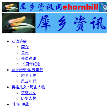
友谊协会
简介
会讯
会员通讯
15周年纪念
犀乡历史/风云年代
犀乡历史
风云年代
英雄儿女 / 历史人物
英雄儿女
历史人物
时事/ 转载