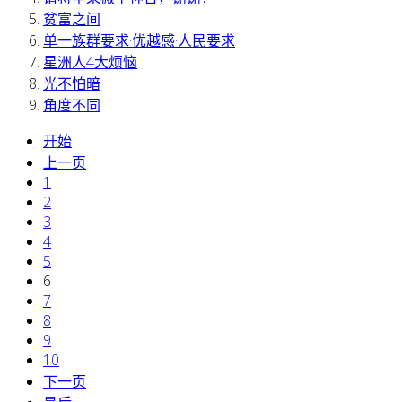
贫富之间
单一族群要求·优越感·人民要求
星洲人4大烦恼
光不怕暗
角度不同
开始
上一页
1
2
3
4
5
6
7
8
9
10
下一页