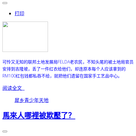
打印
可怜又无知的联邦土地发展局FELDA老农民，不知头尾的被土地局官员
安排到吉隆坡，丢了一件红衣给他们，却连原本每个人应该拿到的
RM100红包钱都私吞不给，就把他们遗留在国家手工艺品中心。
阅读全文...
犀乡青少年天地
馬來人哪裡被欺壓了？