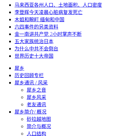
马来西亚各州人口、土地面积、人口密度
李登辉今天凌晨心脏病复发死亡
木姐和畹町 缅甸和中国
六四事件的另类资料
金一南讲共产党 2小时掌声不断
五大家族统治日本
为什么中共不会倒台
世界历史十大帝国
犀乡
历史回顾专栏
犀乡通讯 / 风采
犀乡之音
犀乡风采
老友通讯
犀乡简介/ 概况
砂拉越地图
简介与概况
人口结构