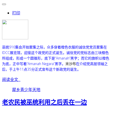
打印
巫统916集会开始聚集之际，众多穿着橙色衣服的诚信党党员聚集在
IDCC展览馆，迎接这个政党的正式诞生。
诚信党的党标志由三块橙色
所组成，形成一个圆锥形，底下是“Amanah”黑字；而它的旗帜以橙色
为底，正中写着“Amanah Negara”黑字。
在介绍党高层领袖之
末沙布
后，于上午11点35分正式宣布这个新政党的诞生。
阅读全文...
犀乡青少年天地
老农民被巫统利用之后丢在一边