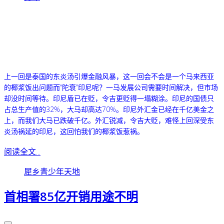
上一回是泰国的东炎汤引爆金融风暴，这一回会不会是一个马来西亚
的椰浆饭出问题而“陀衰”印尼呢？一马发展公司需要时间解决，但市场
却没时间等待。印尼盾已在贬，令吉更贬得一塌糊涂。印尼的国债只
占总生产值的32%，大马却高达70%。印尼外汇金已经在千亿美金之
上，而我们大马已跌破千亿。
外汇锐减，令吉大贬，难怪上回深受东
炎汤祸延的印尼，这回怕我们的椰浆饭惹祸。
阅读全文...
犀乡青少年天地
首相署85亿开销用途不明