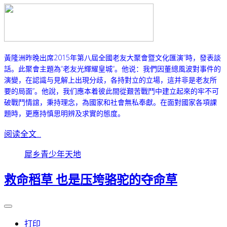
黃隆洲昨晚出席2015年第八屆全國老友大聚會暨文化匯演”時，發表談
話。此聚會主題為“老友光輝耀皇城“。他说：我們因董總風波對事件的
演變，在認識与見解上出現分歧，各持對立的立場，這并非是老友所
要的局面”。
他說，我们應本着彼此間從艱苦戰鬥中建立起來的牢不可
破戰鬥情誼，秉持理念，為國家和社會無私奉獻。在面對國家各項課
題時，更應持慎思明辨及求實的態度。
阅读全文...
犀乡青少年天地
救命稻草 也是压垮骆驼的夺命草
打印