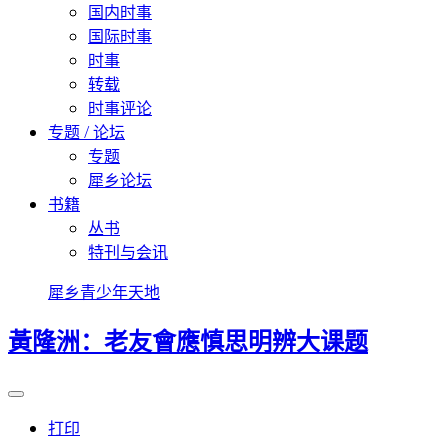
国内时事
国际时事
时事
转载
时事评论
专题 / 论坛
专题
犀乡论坛
书籍
丛书
特刊与会讯
犀乡青少年天地
黃隆洲：老友會應慎思明辨大课题
打印