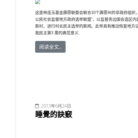
这是林连玉基金霹雳联委会联合10个霹雳州的非政府组织
公民社会监督地方政府选举联盟”，
以监督务边国会选区内
新村，
进行村长民主选举的新闻。此举具有推动恢复地方
我民主第3 票的典范意义.
阅读全文...
2013年6月24日
睡覺的訣竅