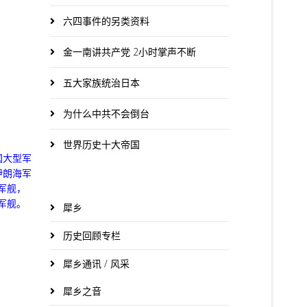
六四事件的另类资料
金一南讲共产党 2小时掌声不断
五大家族统治日本
为什么中共不会倒台
世界历史十大帝国
国大型军
伊朗海军
军舰，
军舰。
犀乡
历史回顾专栏
犀乡通讯 / 风采
犀乡之音