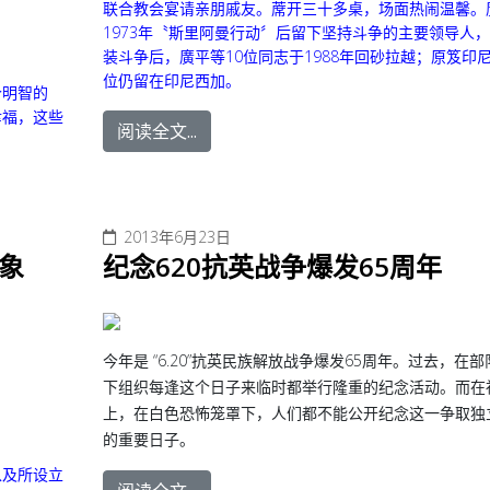
联合教会宴请亲朋戚友。蓆开三十多桌，场面热闹温馨。
1973年〝斯里阿曼行动〞后留下坚持斗争的主要领导人
装斗争后，廣平等10位同志于1988年回砂拉越；原笈印尼
位仍留在印尼西加。
个明智的
幸福，这些
阅读全文...
2013年6月23日
象
纪念620抗英战争爆发65周年
今年是 “6.20”抗英民族解放战争爆发65周年。过去，在
下组织每逢这个日子来临时都举行隆重的纪念活动。而在
上，在白色恐怖笼罩下，人们都不能公开纪念这一争取独
的重要日子。
以及所设立