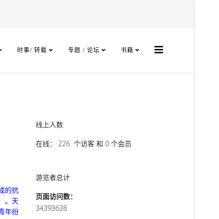
时事/ 转载
专题 / 论坛
书籍
线上人数
在线： 226 个访客 和 0 个会员
游览者总计
成的抗
页面访问数：
）。天
34393638
青年纷