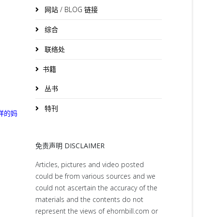
网站 / BLOG 链接
综合
联络处
书籍
丛书
特刊
祥的妈
免责声明 DISCLAIMER
Articles, pictures and video posted
could be from various sources and we
could not ascertain the accuracy of the
materials and the contents do not
represent the views of ehornbill.com or