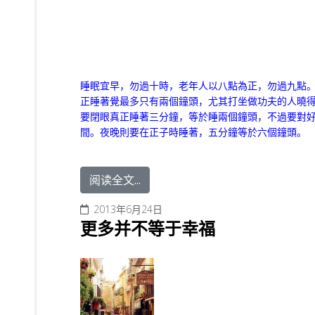
睡眠宜早，勿過十時，老年人以八點為正，勿過九點。
正睡著覺最多只有兩個鐘頭，尤其打坐做功夫的人曉
要閉眼真正睡著三分鐘，等於睡兩個鐘頭，不過要對
間。夜晚則要在正子時睡著，五分鐘等於六個鐘頭。
阅读全文...
2013年6月24日
更多并不等于幸福