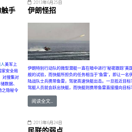
2013年6月25日
的触手
伊朗怪招
门人
美军上
伊朗特别行动队的微型潜艇一直在暗中进行“秘密跟踪”美
国家安全局
舰的试验，而快艇所担负的任务相当于“鱼雷”，即让一名
密”，对搜集对
陆战队士兵携带鱼雷，驾驶高速快艇出击。一旦抵近目标
存储数据、
驾艇人员就会跃出快艇，而快艇则携带鱼雷直接撞向目标
动之隐秘令
阅读全文...
2013年6月24日
民联的弱点