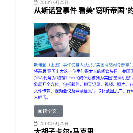
2013年6月25日
从斯诺登事件 看美"窃听帝国"
斯诺登
（上图）事件使世人认识了美国网络司令部掌
将基思·亚历山大这一位手伸得太长的间谍头目。美国
(NSA)代号为“棱镜”(Prism)的计划被列为美国“最高机
象展开全方位，包括邮件、聊天记录、视频、照片、
文件传输、视频会议及登录信息”，取材范围之广、行
人咂舌。
阅读全文...
2013年6月25日
大胡子卡尔•马克思