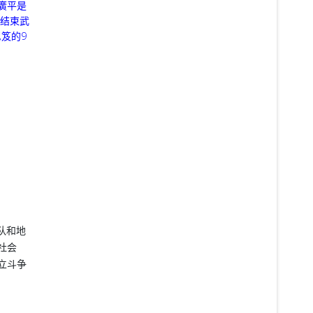
廣平是
，结束武
笈的9
部队和地
社会
立斗争