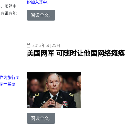
纷加入其中.
起，虽然中
又有谁有能
阅读全文...
2013年6月25日
美国网军 可随时让他国网络瘫痪
。作为旅行团
分享一些感
阅读全文...