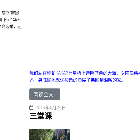
，
成立“霹雳
属下5个华人
议会选举，
还
我们站在坤甸KAKAP七星桥上远眺蓝色的大海，夕阳像慈
妈，笑眯眯地默送疲惫的渔民子弟回到温暖的家。
阅读全文...
2013年6月24日
三堂课