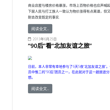
商业店屋与楼房价格暴涨，市场上百物价格也应声喊
下层人民与打工族人一致认为物价涨得有点离谱，但
耐去改变既定的事实.
阅读全文...
2013年6月25日
“90后”看“北加友谊之旅”
日前，本人非常有幸地参与了6天5夜“北加友谊之旅”
员中惟二的“90后”团员之一，在此就对于这一趟旅途
想。
阅读全文...