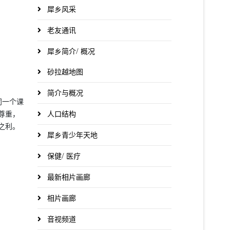
犀乡风采
老友通讯
犀乡简介/ 概况
砂拉越地图
简介与概况
同一个课
人口结构
尊重，
之利。
犀乡青少年天地
保健/ 医疗
最新相片画廊
相片画廊
音视频道